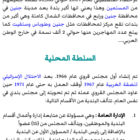
من
المسلمين
وهذا يعني انها أكبر بلدة بعد مدينة
جنين
في
محافظة
جنين
ورابع في محافظات الشمال كاملة وهي أكبر من
بلدات تقع مركز لمحافظات مثل
جنين
وطوباس
وسلفيت
كما
يبلغ عدد المهاجرين منها حوالي 2 ألف نسمة في خارج الوطن
العربي....
السلطة المحلية
تم إنشاء أول مجلس قروي عام 1966. بعد
الاحتلال الإسرائيلي
للضفة الغربية
عام
1967
أوقف العمل به حتى عام
1971
حين
عاود المجلس القروي عمله ثم تم تحويله إلى مجلس بلدي في
نفس العام. تتألف البلدية من الأقسام التالية:
الإدارة العامة :
وهي مسؤولة عن متابعة إدارة وأعمال أقسام
البلدية والموظفين، ويتألف المجلس من (15) عضواً
بالإضافة إلى رئيس البلدية / المسؤول الأول عن البلدية
ومشاريعها وجميع أعمالها يعاونه في ذلك سكرتير البلدية