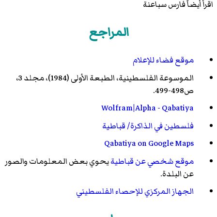
اقرأ أيضاً
فارس سباعنة
المراجع
موقع فضاء للإعلام
الموسوعة الفلسطينية، الطبعة الأولى (1984)، مجلد 3،
ص498-499.
Wolfram|Alpha - Qabatiya
فلسطين في الذاكرة/ قباطية
Qabatiya on Google Maps
موقع شخصي عن قباطية
يحوي بعض المعلومات والصور
عن البلدة.
الجهاز المركزي للإحصاء الفلسطيني