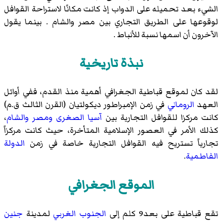
الشيء بعد تحميله على الدواب إذ كانت مكانًا لاستراحة القوافل
لوقوعها على الطريق التجاري بين مصر والشام . بينما يقول
الآخرون أن اسمها نسبة للأنباط .
نبذة تاريخية
لقد كان لموقع قباطية الجغرافي أهمية منذ القدم، ففي أوائل
العهد
الروماني
في زمن الإمبراطور ديكولتيان (القرن الثالث ق.م)
كانت مركزا للقوافل التجارية بين
آسيا الصغرى
ومصر
والشام
،
كذلك الأمر في العصور الإسلامية المتأخرة، حيث كانت مركزاً
تجارياً تستريح فيه القوافل التجارية خاصة في زمن
الدولة
الفاطمية
.
الموقع الجغرافي
تقع قباطية على بعد9 كلم إلى
الجنوب
الغربي
لمدينة
جنين