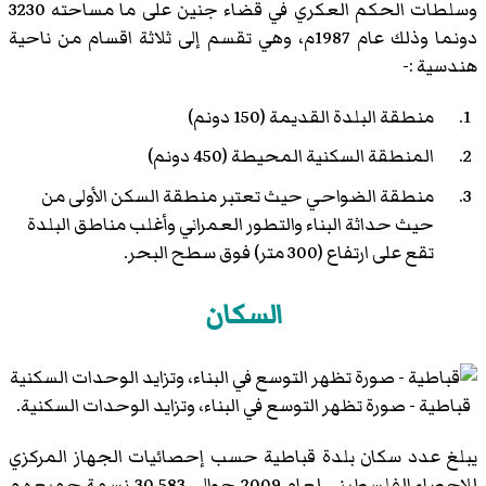
وسلطات الحكم العكري في قضاء جنين على ما مساحته 3230
دونما وذلك عام 1987م، وهي تقسم إلى ثلاثة اقسام من ناحية
هندسية :-
منطقة البلدة القديمة (150 دونم)
المنطقة السكنية المحيطة (450 دونم)
منطقة الضواحي حيث تعتبر منطقة السكن الأولى من
حيث حداثة البناء والتطور العمراني وأغلب مناطق البلدة
تقع على ارتفاع (300 متر) فوق سطح البحر.
السكان
قباطية - صورة تظهر التوسع في البناء، وتزايد الوحدات السكنية.
يبلغ عدد سكان بلدة قباطية حسب إحصائيات الجهاز المركزي
للإحصاء الفلسطيني لعام 2009 حوالي 30,583 نسمة جميعهم