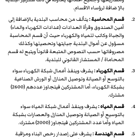
بالإ ضافة لرؤساء الاقسام.
قسم المحاسبة :
يتألف من محاسب البلدية بالإضافة إلى
أمين الصندوق وقرأة العدادات (عدادات الكهرباء والماء)
والجباة وكاتب للمياه والكهرباء حيث أن قسم المحاسبة
مسؤول عن أموال البلدية جبايتها وتحصيلها وكذلك
مصروفاتها حسب النصوص المتبعة قانوناً ويتبع له قسم
المحاماة / المستشار القانوني للبلدية.
قسم الكهرباء :
يشرف وينفذ أعمال شبكة الكهرباء سواء
بالتوسع أو الصيانة وتوصيل المنازل أو الورش الصناعية
بشبكة الكهرباء، أما المشتركين فيتجاوز عددهم (2600)
مشترك.
قسم المياه :
يشرف وينفذ أعمال شبكة المياه سواء
بالتوسيع أو الصيانة وتوصيل المنازل والعصارات بشبكة
المياه وأما عدد المشتركين فيتجاوز (2000) مشترك.
قسم الهندسة :
يشرف على إصدار رخص البناء ومراقبة