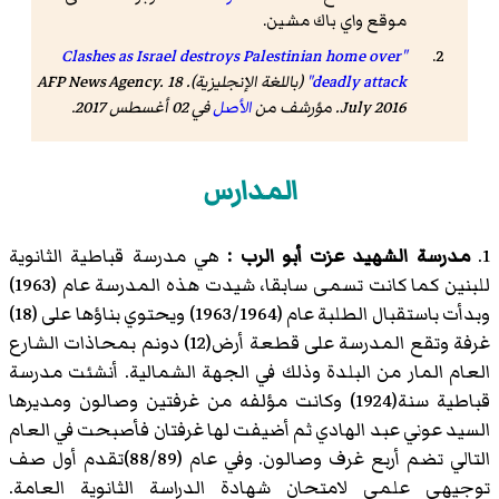
موقع واي باك مشين.
"Clashes as Israel destroys Palestinian home over
deadly attack"
(باللغة الإنجليزية). AFP News Agency. 18
July 2016. مؤرشف من
الأصل
في 02 أغسطس 2017
.
المدارس
1.
مدرسة الشهيد عزت أبو الرب :
هي مدرسة قباطية الثانوية
للبنين كما كانت تسمى سابقا، شيدت هذه المدرسة عام (1963)
وبدأت باستقبال الطلبة عام (1963/1964) ويحتوي بناؤها على (18)
غرفة وتقع المدرسة على قطعة أرض(12) دونم بمحاذات الشارع
العام المار من البلدة وذلك في الجهة الشمالية. أنشئت مدرسة
قباطية سنة(1924) وكانت مؤلفه من غرفتين وصالون ومديرها
السيد عوني عبد الهادي ثم أضيفت لها غرفتان فأصبحت في العام
التالي تضم أربع غرف وصالون. وفي عام (88/89)تقدم أول صف
توجيهي علمي لامتحان شهادة الدراسة الثانوية العامة.