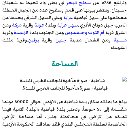
وترتفع 256م عن
سطح البحر
في بطن واد تحيط به شعبتان
جبليتان. وتنتشر بيوتها على قمم وسفوح عدد من الجبال المطلة
معظمها على سهل قباطية
عرابة
وعلى السهل الشرقي يحدها من
الغرب
جبل دوثان
الأثري ,
سهل عرابة
وبلدة
عرابة
وقرية
مركة
ومن
الشرق قرية
أم التوت
وجلقموس
ومن الجنوب بلدة
الزبابدة
وقرية
مسلية
ومن الشمال مدينة
جنين
وقرية
برقين
.وقرية مثلث
الشهداء
المساحة
قباطية - صورة مأخوة للجانب الغربي للبلدة.
يبلغ ما يملكه سكان بلدة قباطية من الاراضي حوالي 60000 دونما
مقسمة إلى 55 حوضاً، وتعتبر بلدة قباطية ،البلدة الثانية فيما
تملكه من الاراضي في محافظة جنين، أما مساحة الأراضي
الخاضعة لسلطة المجلس البلدي فقد صادقت الحكومة الأردنية