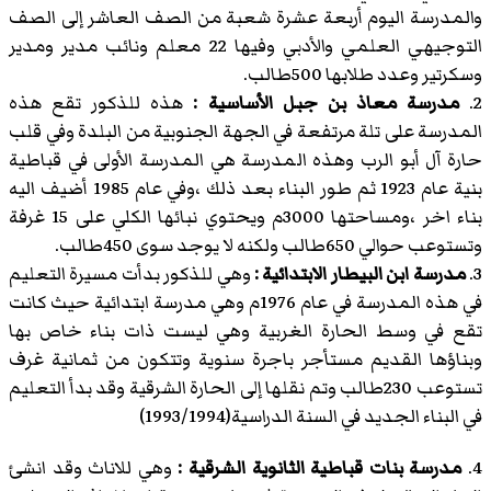
والمدرسة اليوم أربعة عشرة شعبة من الصف العاشر إلى الصف
التوجيهي العلمي والأدبي وفيها 22 معلم ونائب مدير ومدير
وسكرتير وعدد طلابها 500طالب.
2.
مدرسة معاذ بن جبل الأساسية :
هذه للذكور تقع هذه
المدرسة على تلة مرتفعة في الجهة الجنوبية من البلدة وفي قلب
حارة آل أبو الرب وهذه المدرسة هي المدرسة الأولى في قباطية
بنية عام 1923 ثم طور البناء بعد ذلك ،وفي عام 1985 أضيف اليه
بناء اخر ،ومساحتها 3000م ويحتوي نبائها الكلي على 15 غرفة
وتستوعب حوالي 650طالب ولكنه لا يوجد سوى 450طالب.
3.
مدرسة ابن البيطار الابتدائية :
وهي للذكور بدأت مسيرة التعليم
في هذه المدرسة في عام 1976م وهي مدرسة ابتدائية حيث كانت
تقع في وسط الحارة الغربية وهي ليست ذات بناء خاص بها
وبناؤها القديم مستأجر باجرة سنوية وتتكون من ثمانية غرف
تستوعب 230طالب وتم نقلها إلى الحارة الشرقية وقد بدأ التعليم
في البناء الجديد في السنة الدراسية(1993/1994)
4.
مدرسة بنات قباطية الثانوية الشرقية :
وهي للاناث وقد انشئ