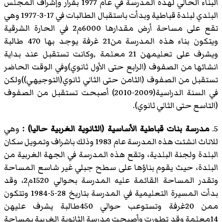
البناء الحالي لهذه المدرسة في عام 1977 بقرار وإشراف المجلس
البلدي لبلدة قباطية وبدأت باستقبال الطالبات في 17-3-1977 وهي
تقع على مساحة أرض مقدارها 6000م2 في الحارة الشرقية
ويتكون بناء هذه المدرسة من21 غرفة يوجد بها 470 طالبة
ويشرف على تعليمهن 21 معلمة ,وكانت تستقبل عند بداية
انشائها من الصفوف (الرابع حتى الأول ثانوي)وفي الوقت الحاضر
تستقبل من الصفوف (الثامن حتى الثاني ثانوي(التوجيهي))ولكن
في السنة الدراسية(2009-2010) أصبحت تستقبل من الصفوف
(التاسع حتى الثاني ثانوي).
5.
مدرسة بنات قباطية الأساسية (الثانوية الغربية حاليا) :
وهي
للاناث انشئت هذه المدرسة عام 1983 وذلك باشراف وتمويل سكان
البلدة ولجنة البلدية، وتقع هذه المدرسة في الجهة الغربية من
البلدة، حيث يقوم بناؤها على سطح جبلي غير شاسع المساحة
وتقدر المساحة القائمة عليه المدرسة بحوالي 1520م2، وقد
بدأت المسيرة التعليمية في المدرسة بتاريخ 28-5-1984 وتتكون
ممن 20غرفة وتستوعب حوالي 450طالبة يشرف عليهن
14معلمة وقد تطورت وأصبحت مدرسة الثانوية الغربية بمساحة