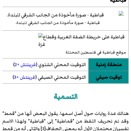
قباطية - صورة مأخوذة من الجانب الشرقي للبلدة.
موقع قباطية في فلسطين المحتلة
منطقة زمنية
التوقيت المحلي الشتوي (
غرينتش +2
)
توقيت صيفي
التوقيت المحلي الصيفي (
غرينتش +3
)
التسمية
هنالك عدة روايات حول أصل اسمها. يقول البعض أنها من "قمط"
وقد تم تحريف اللفظ من "قماطية" إلى "قباطية" ولهذا الاسم
تفسيران محتملان الأول أنه بمعنى الجفاف[1] والثاني أنه من قمط