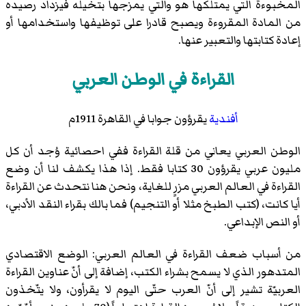
المخبوءة التي يمتلكها هو والتي يمزجها بتخيله فيزداد رصيده
من المادة المقروءة ويصبح قادرا على توظيفها واستخدامها أو
إعادة كتابتها والتعبير عنها.
القراءة في الوطن العربي
أفندية
يقرؤون جوابا في القاهرة 1911م
الوطن العربي يعاني من قلة القراءة ففي احصائية وُجد أن كل
مليون عربي يقرؤون 30 كتابا فقط. إذا هذا يكشف لنا أن وضع
القراءة في العالم العربي مزرٍ للغاية، ونحن هنا نتحدث عن القراءة
أيا كانت، (كتب الطبخ مثلا أو التنجيم) فما بالك بقراء النقد الأدبي،
أو النص الإبداعي.
من أسباب ضعف القراءة في العالم العربي: الوضع الاقتصادي
المتدهور الذي لا يسمح بشراء الكتب، إضافة إلى أنّ عناوين القراءة
العربيّة تشير إلى أنّ العرب حتّى اليوم لا يقرأون، ولا يتّخذون