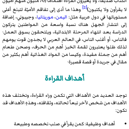
الكتاب صديقاً، ولا يُعيرون القراءة اهتماماً (70 مليون منهم أمّيّون
[2]
لا يقرأون ولا يكتبون)
وهذا ما أدى إلى تفاقم الأميّة لتبلغ أعلى
مستوياتها في دول عربية مثل:
اليمن
،
موريتانيا
،
وجيبوتي
، إضافة
إلى انتشار الجهل هناك نسبة واسعة من المواطنين يتركون
الدراسة بعد انتهاء المرحلة الابتدائية، ويلتحقون بسوق العمل·
فالناس، أو أغلب الناس، في العالم العربي لا يجدون قوت يومهم
لذلك ظلوا يعتبرون لقمة الخبز أهم من الحرف، وصحن طعام
أهم من جملة مفيدة، وكيسا من المواد الغذائية أهم بكثير من
مقال في جريدة أو قصة قصيرة·
أهداف القراءة
توجد العديد من الأهداف التي تكمن وراء القراءة، وتختلف هذه
الأهداف من شخص لآخر تبعاً لحالته، وثقافته، وهذهِ الأهداف قد
تكون:
أهداف وظيفية: كمن يقرأ في صلب تخصصه وطبيعة