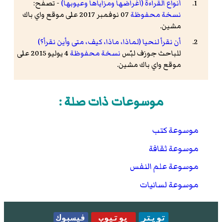
أنواع القراءة (أغراضها ومزاياها وعيوبها)
- تصفح:
نسخة محفوظة
07 نوفمبر 2017 على موقع واي باك
مشين.
أن نقرأ لنحيا (لماذا، ماذا، كيف، متى وأين نقرأ؟)
للباحث جوزف لبّس
نسخة محفوظة
4 يوليو 2015 على
موقع واي باك مشين.
موسوعات ذات صلة :
موسوعة كتب
موسوعة ثقافة
موسوعة علم النفس
موسوعة لسانيات
تويتر
يوتيوب
فيسبوك