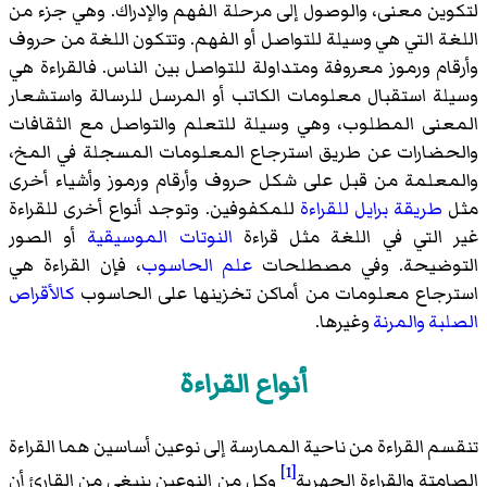
لتكوين معنى، والوصول إلى مرحلة الفهم والإدراك. وهي جزء من
اللغة التي هي وسيلة للتواصل أو الفهم. وتتكون اللغة من حروف
وأرقام ورموز معروفة ومتداولة للتواصل بين الناس. فالقراءة هي
وسيلة استقبال معلومات الكاتب أو المرسل للرسالة واستشعار
المعنى المطلوب، وهي وسيلة للتعلم والتواصل مع الثقافات
والحضارات عن طريق استرجاع المعلومات المسجلة في المخ،
والمعلمة من قبل على شكل حروف وأرقام ورموز وأشياء أخرى
مثل
طريقة برايل للقراءة
للمكفوفين. وتوجد أنواع أخرى للقراءة
غير التي في اللغة مثل قراءة
النوتات الموسيقية
أو الصور
التوضيحة. وفي مصطلحات
علم الحاسوب
، فإن القراءة هي
استرجاع معلومات من أماكن تخزينها على الحاسوب
كالأقراص
الصلبة
والمرنة
وغيرها.
أنواع القراءة
تنقسم القراءة من ناحية الممارسة إلى نوعين أساسين هما القراءة
[1]
الصامتة والقراءة الجهرية
وكل من النوعين ينبغي من القارئ أن