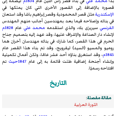
بدأ
محمد علي
في بناء قصر رأس التين عام
1834م
ليضمه إلى
قصوره بالإضافة إلى القصور الأخرى التي كان يملكها في
الإسكندرية
مثل قصر المحمودية وقصر إبراهيم باشا وقد استعان
في بنائه وإصلاحه فيما بعد بمهندسين أجانب منهم المهندس
الفرنسي
سيريزى بك
، والذي استقدمه
محمد علي
عام
1828م
لإنشاء دار الصناعة والإشراف عليها، وقد عهد إليه بتصميم جناح
الحرم في هذا القصر، كما شارك في بنائه مهندسان آخران هما
روميو والمسيو (السيد) ليفرويج، وقد تم بناء هذا القصر عام
1845م
، وقد استغرق بناؤه أحد عشر عامًا، ولكن أعمال تكميلية
وإنشاء أجنحة إضافية ظلت قائمة به إلى عام
1847حيث
تم
افتتاحه رسميًا.
التاريخ
مقالة مفصلة
:
الثورة العرابية