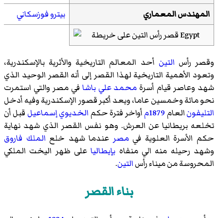
المهندس المعماري
بيترو فوزسكاني
وقصر رأس
التين
أحد المعالم التاريخية والأثرية بالإسكندرية،
وتعود الأهمية التاريخية لهذا القصر إلى أنه القصر الوحيد الذي
شهد وعاصر قيام أسرة
محمد علي باشا
في مصر والتي استمرت
نحو مائة وخمسين عاما، ويعد أكبر قصور الإسكندرية وفيه أدخل
التليفون
العام
1879م
أواخر فترة حكم
الخديوي إسماعيل
قبل أن
تخلعه بريطانيا عن العرش. وهو نفس القصر الذي شهد نهاية
حكم الأسرة العلوية في
مصر
عندما شهد خلع
الملك فاروق
وشهد رحيله منه الي منفاه
بإيطاليا
على ظهر اليخت الملكي
المحروسة من ميناء رأس
التين
.
بناء القصر