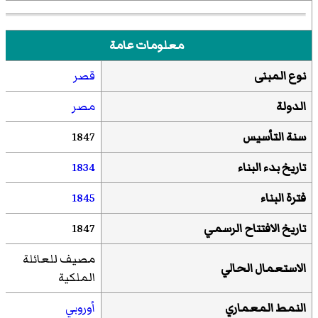
معلومات عامة
نوع المبنى
قصر
الدولة
مصر
سنة التأسيس
1847
تاريخ بدء البناء
1834
فترة البناء
1845
تاريخ الافتتاح الرسمي
1847
مصيف للعائلة
الاستعمال الحالي
الملكية
النمط المعماري
أوروبي