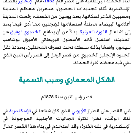
أثناء الحملة البريطانية على مصر عام
1882
، قام
الإنجليز
بقصف
الإسكندرية أثناء تجديدات الحصون، مدمرين معظم المدينة
ومسببين الذعر لسكانها. بعد يومين من القصف، رفعت المدينة
أعلامها البيضاء، معلنةً استسلامها للإنجليز، مما أدى فيما بعد
إلى اشتعال
الثورة العرابية
. بدلاً من أن يدافع
الخديوي توفيق
عن
المدينة، استقبل قائد الأسطول البريطاني
الأميرال بوشامب
سيمور
، واضعًا بذلك سلطته تحت تصرف المحتلين. بعدئذ نقل
الجنود الإنجليز الخديوي من
قصر الرمل
إلى قصر رأس التين الذي
بقي فيه معظم فترة الحملة.
الشكل المعماري وسبب التسمية
قصر راس التين سنة 1878م
بُني القصر على الطراز
الأوروبي
الذي كان شائعا في
الإسكندرية
في
ذلك الوقت، نظرا لكثرة الجاليات الأجنبية الموجودة في
الإسكندرية في تلك الفترة، وقد استخدم في بناء هذا القصر عمال