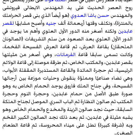
روح العصر الحديث على يد المهندس الايطالى فيروتشى
والمهندس
حسن باشا العدوي
(هو أيضاً الذي بنى قصر الحراملك
بالمنتزة)، وتكلف وقتها أربعمائة ألف
جنيه
وأصبح مشابهًا
لقصر
عابدين
ولكنه أصغر منه الدور الأول العلوي وأهم ما يوجد في
الدور الأول العلوي بعد الصعود من سلم التشريفات (الصالونان
الملحقان) بقاعة العرش، ثم قاعة العرش الفسيحة الفخمة،
وكانت تسمى سابقا قاعة
الفرمانات
، وهي أصغر من مثيلتها
بقصر عابدين، والمكتب الخاص، ثم طرقة موصلة إلى قاعة الولائم
الرئيسية، ثم حجرة المائدة والقاعة المستديرة المقفلة الأبواب،
وهي تضاء صناعيًا ومملؤة بنقوش وحليات موزعة بين أرجائها
الفسيحة، وفي جناح الملك فاروق يوجد الحمام الخاص به وهو
صورة طبق الأصل من حمام عابدين، وحجرة النوم وحجرة
المكتب ثم صالون النظارة ثم الباب السري الموصل لجناح الملكة
السابقة، حيث نجد صالون الزينة والمخدع والحمام الخاص وهو
يشبه مثيلة في عابدين، ثم بعد ذلك نجد الصالون الكبير الفخم
وبه (شرفة كبيرة) تطل على ميناء المحروسة، ثم قاعة الطعام
الصغرى.