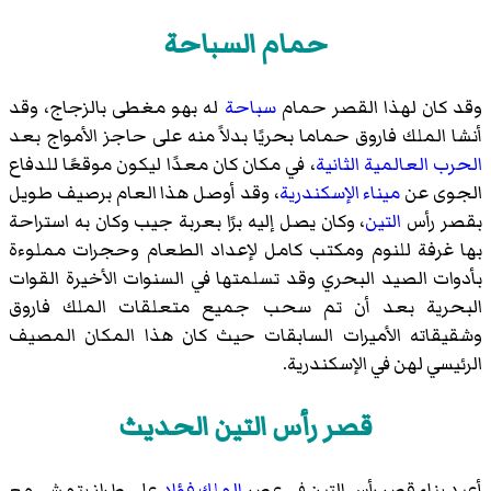
حمام السباحة
وقد كان لهذا القصر حمام
سباحة
له بهو مغطى بالزجاج، وقد
أنشا الملك فاروق حماما بحريًا بدلاً منه على حاجز الأمواج بعد
الحرب العالمية الثانية
، في مكان كان معدًا ليكون موقعًا
للدفاع
الجوى
عن
ميناء الإسكندرية
، وقد أوصل هذا العام برصيف طويل
بقصر رأس
التين
، وكان يصل إليه برًا بعربة جيب وكان به استراحة
بها غرفة للنوم ومكتب كامل لإعداد الطعام وحجرات مملوءة
بأدوات الصيد البحري وقد تسلمتها في السنوات الأخيرة القوات
البحرية بعد أن تم سحب جميع متعلقات الملك فاروق
وشقيقاته الأميرات السابقات حيث كان هذا المكان المصيف
الرئيسي لهن في الإسكندرية.
قصر رأس التين الحديث
أعيد بناء قصر رأس التين في عصر
الملك فؤاد
على طراز يتمشى مع