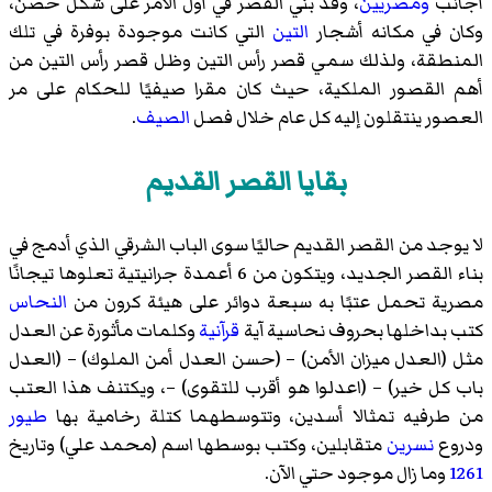
أجانب
ومصريين
، وقد بني القصر في أول الأمر على شكل حصن،
وكان في مكانه أشجار
التين
التي كانت موجودة بوفرة في تلك
المنطقة، ولذلك سمي قصر رأس التين وظل قصر رأس التين من
أهم القصور الملكية، حيث كان مقرا صيفيًا للحكام على مر
العصور ينتقلون إليه كل عام خلال فصل
الصيف
.
بقايا القصر القديم
لا يوجد من القصر القديم حاليًا سوى الباب الشرقي الذي أدمج في
بناء القصر الجديد، ويتكون من 6 أعمدة
جرانيتية
تعلوها تيجانًا
مصرية تحمل عتبًا به سبعة دوائر على هيئة كرون من
النحاس
كتب بداخلها بحروف نحاسية آية
قرآنية
وكلمات مأثورة عن العدل
مثل (العدل ميزان الأمن) – (حسن العدل أمن الملوك) – (العدل
باب كل خير) – (اعدلوا هو أقرب للتقوى) –، ويكتنف هذا العتب
من طرفيه تمثالا
أسدين
، وتتوسطهما كتلة رخامية بها
طيور
ودروع
نسرين
متقابلين، وكتب بوسطها اسم (محمد علي) وتاريخ
1261
وما زال موجود حتي الآن.