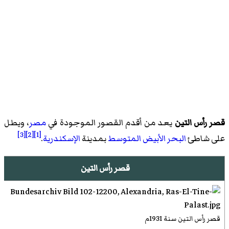
قصر رأس التين
يعد من أقدم القصور الموجودة في
مصر
، ويطل
[3]
[2]
[1]
على شاطئ
البحر الأبيض المتوسط
بمدينة
الإسكندرية
.
قصر رأس التين
قصر رأس التين سنة 1931م