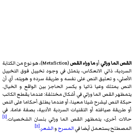
القص الما ورائي
أو
ما وراء القص
(
Metafiction
)‏، هو نوع من الكتابة
السردية، ذاتي الانعكاس، يتمثل في وجود تخييل فوق التخييل
الأصلي، و تعليق النص على نفسه و طريقة سرده و هويته، أي أن
النص يمتلك وعيا ذاتيا و يكسر الحاجز بين الواقع و الخيال.
يتمظهر القص الما ورائي في أشكال مختلفة: عندما يقطع الكاتب
حبكة النص ليشرح شيئا معينا، أو عندما يطلق أحكاما على النص
أو طريقة صياغته أو التقنيات السردية الأدبية، بصفة عامة. في
[1]
حالات أخرى، يتمظهر القص الما ورائي بلسان الشخصيات.
[2]
المصطلح يستعمل أيضا في
المسرح
و
الشعر
.