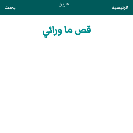
عريق
الرئيسية
بحث
قص ما ورائي