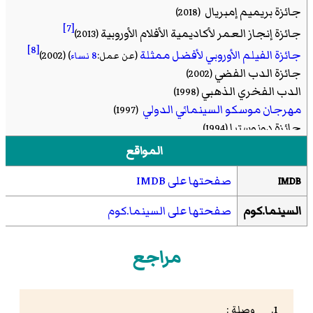
جائزة بريميم إمبريال
(2018)
[7]
جائزة إنجاز العمر لأكاديمية الأفلام الأوروبية
(2013)
[8]
جائزة الفيلم الأوروبي لأفضل ممثلة
(عن عمل:
8 نساء
)
(2002)
جائزة الدب الفضي
(2002)
الدب الفخري الذهبي
(1998)
مهرجان موسكو السينمائي الدولي
(1997)
جائزة دونوستيا
(1994)
جائزة سيزار لأفضل ممثلة
(عن عمل:
إندوشينا
)
(1993)
المواقع
جائزة سيزار لأفضل ممثلة
(عن عمل:The Last Metro)
(1981)
صفحتها على IMDB
ديفيد دي دوناتيلو لأفضل ممثلة أجنبية
IMDB
(عن عمل:The Last Metro)
(1981)
السينما.كوم
صفحتها على السينما.كوم
مراجع
وصلة :