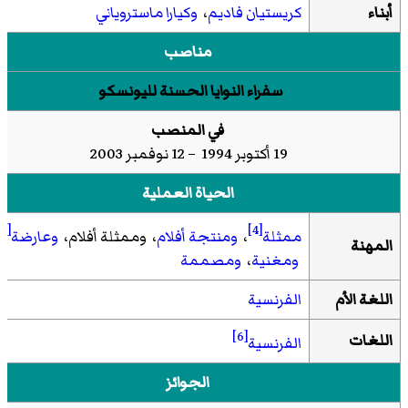
أبناء
كريستيان فاديم
،
وكيارا ماستروياني
مناصب
سفراء النوايا الحسنة لليونسكو
في المنصب
19 أكتوبر 1994 – 12 نوفمبر 2003
الحياة العملية
[5]
[4]
ممثلة
،
ومنتجة أفلام
، وممثلة أفلام،
وعارضة
المهنة
ومغنية
،
ومصممة
اللغة الأم
الفرنسية
[6]
اللغات
الفرنسية
الجوائز