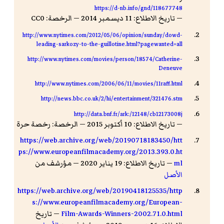
https://d-nb.info/gnd/118677748
— تاريخ الاطلاع: 11 ديسمبر 2014 — الرخصة: CC0
http://www.nytimes.com/2012/05/06/opinion/sunday/dowd-
leading-sarkozy-to-the-guillotine.html?pagewanted=all
http://www.nytimes.com/movies/person/18574/Catherine-
Deneuve
http://www.nytimes.com/2006/06/11/movies/11raff.html
http://news.bbc.co.uk/2/hi/entertainment/321476.stm
http://data.bnf.fr/ark:/12148/cb12173008j
— تاريخ الاطلاع: 10 أكتوبر 2015 — الرخصة: رخصة حرة
https://web.archive.org/web/20190718183450/htt
ps://www.europeanfilmacademy.org/2013.393.0.ht
ml
— تاريخ الاطلاع: 19 يناير 2020 — مؤرشف من
الأصل
https://web.archive.org/web/20190418125535/http
s://www.europeanfilmacademy.org/European-
Film-Awards-Winners-2002.71.0.html
— تاريخ