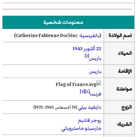
معلومات شخصية
اسم الولادة
(
بالفرنسية
:
Catherine Fabienne Dorléac
)‏
22 أكتوبر
1943
الميلاد
[1]
باريس
الإقامة
باريس
مواطنة
[3]
[2]
فرنسا
الزوج
دايفيد بيلي
(19 أغسطس 1965–1972)
روجر فاديم
الشريك
مارسيلو ماستروياني