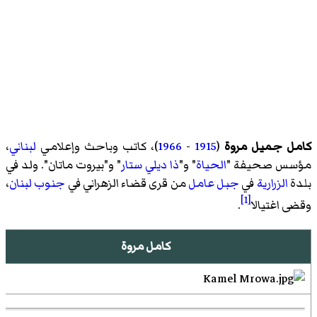
كامل جميل مروة
(
1915
-
1966
)، كاتب وباحث وإعلامي
لبناني
،
مؤسس صحيفة "
الحياة
" و"
ذا ديلي ستار
" و"بيروت ماتان". ولد في
بلدة
الزرارية
في
جبل عامل
من قرى قضاء الزهراني في
جنوب لبنان
،
[1]
وقضى اغتيالا
.
كامل مروة