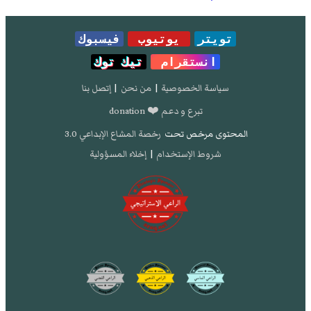
تويتر
يوتيوب
فيسبوك
انستقرام
تيك توك
سياسة الخصوصية
|
من نحن
|
إتصل بنا
تبرع و دعم ❤️ donation
المحتوى مرخص تحت
رخصة المشاع الإبداعي 3.0
شروط الإستخدام
|
إخلاء المسؤولية