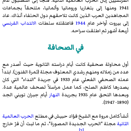
الفرنسيين إبّان الحرب العالمية الثانية. فلجأ إلى اسطنبول عام
1941 ومنها إلى بلغاريا ورومانيا وألمانيا، ملتحقاً بجماعات
المجاهدين العرب الذين كانت تلاحقهم دول الحلفاء آنذاك. عاد
إلى بيروت أواخر عام
1944
فاعتقلته سلطات
الانتداب الفرنسي
أربعة أشهر ثم اطلقت سراحه.
في الصحافة
أول محاولة صحفية كانت أيام دراسته الثانوية حيث أصدر مع
عدد من زملائه ومنهم رشدي المعلوف مجلة (ثمرة الفنون). ابتدأ
عمله الصحفي الفعلي عام 1933 في جريدة "النداء" التي كان
يصدرها كاظم الصلح، كما عمل مراسلاً لصحف عالمية عدة.
وبعدها التحق عام 1935 بجريدة
النهار
أيام جبران تويني الجد
(1890- 1947).
أنشأ كامل مروة مع الشيخ
فؤاد حبيش
في مطلع
الحرب العالمية
الثانية
مجلة "الحرب الجديدة المصورة"، ثم ما لبث أن فرّ خارج
[2]