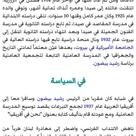
15عاماً ومن ثم عاد منها في أواخر عام 1914 فسكن في الزرارية.
انتقلت عائلته إلى صيدا وعمره آنذاك ثمانية أشهر، وتوفي والده
عام 1925 وكان عمر كامل وقتها 10 سنوات. تلقى دراسته الابتدائية
في مدرسة المقاصد في صيدا، ثم تابع دراسته الثانوية في مدرسة
الفنون الجميلة في صيدا وبعد انتهاء دراسته الثانوية انتقل إلى
بيروت عام
1932
ونال منحة دراسية تابع فيها دراسته العالية في
الجامعة الأميركية في بيروت
، بعدها عيّن معلماً لمادتي التاريخ
والجغرافيا في المدرسة العاملية التابعة للجمعية العاملية
برئاسة
رشيد بيضون
.
في السياسة
في شبابه كان مقربا من الرئيس
رشيد بيضون
وسافرا معا إلى
أفريقيا الغربية عام
1937
لجمع التبرعات بقصد توسيع المدرسة
العاملية. ومع عودته قام بتأليف كتابه بعنوان "نحن في أفريقيا"
ناهض الانتداب الفرنسي، واضطر إلى مغادرة لبنان هرباً من