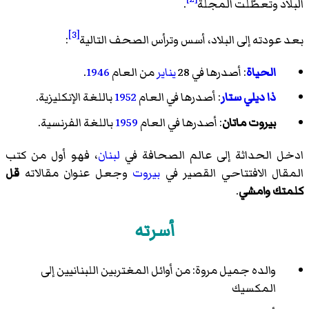
البلاد وتعطّلت المجلة
.
[3]
بعد عودته إلى البلاد، أسس وترأس الصحف التالية
:
الحياة
: أصدرها في 28
يناير
من العام
1946
.
ذا ديلي ستار
: أصدرها في العام
1952
باللغة الإنكليزية.
بيروت ماتان
: أصدرها في العام
1959
باللغة الفرنسية.
ادخل الحداثة إلى عالم الصحافة في
لبنان
، فهو أول من كتب
المقال الافتتاحي القصير في
بيروت
وجعل عنوان مقالاته
قل
كلمتك وامشي
.
أسرته
والده جميل مروة: من أوائل المغتربين اللبنانيين إلى
المكسيك