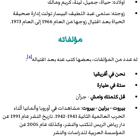
أولاده: حياة، جميل، لينة، كريم ومالك
زوجته: سلمى عبد اللطيف البيسار تولت إدارة صحيفة
الحياة بعد اغتيال زوجها من العام 1966 إلى العام 1973.
مؤلفاته
[4]
له عدد من المؤلفات، بعضها كتب عنه بعد اغتياله
:
نحن في أفريقيا
ستة في طيارة
قل كلمتك وامشِ
- جزآن
بيروت - برلين - بيروت
: مشاهدات في أوروبا وألمانيا أثناء
الحرب العالمية الثانية 1941-1942. تاريخ النشر عام 1991 عن
دار رياض الريس للكتب والنشر، وكذلك عام 2005 عن
المؤسسة العربية للدراسات والنشر