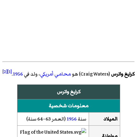
[2]
[1]
كرايغ واترس
(
Craig Waters
)‏ هو
محامي
أمريكي
، ولد في
1956
.
كرايغ واترس
معلومات شخصية
الميلاد
سنة
1956
(العمر 63–64 سنة)
مواطنة