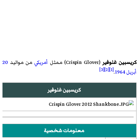
كريسبين غلوفير
(
Crispin Glover
)‏ ممثل
أمريكي
من مواليد
20
[3]
[2]
[1]
أبريل
1964
.
كريسبين غلوفير
معلومات شخصية