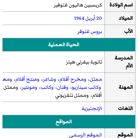
اسم الولادة
كريسبين هاليون غلوفير
الميلاد
20 أبريل
1964
الأب
بروس غلوفر
الحياة العملية
المدرسة
ثانوية بيفرلي هيلز
الأم
ممثل
،
ومخرج أفلام
،
وشاعر
،
ومنتج أفلام
،
ومغن
المهنة
وكاتب سيناريو
،
وفنان
،
وكاتب
،
ومونتير
، وممثل
أفلام، وممثل تلفزيوني
اللغات
الإنجليزية
المواقع
الموقع
الموقع الرسمي