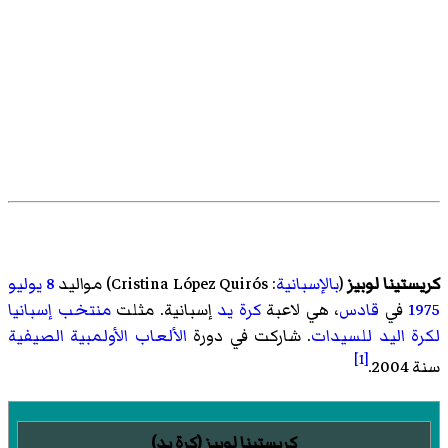
كريستينا لوبيز
(
بالإسبانية
:
Cristina López Quirós
)‏ مواليد
8 يوليو
1975
في
قادس
، هي لاعبة
كرة يد
إسبانية. مثلت
منتخب إسبانيا
لكرة اليد للسيدات
. شاركت في دورة
الألعاب الأولمبية الصيفية
[1]
سنة 2004.
كريستينا لوبيز (كرة يد)