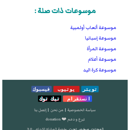
موسوعات ذات صلة :
موسوعة ألعاب أولمبية
موسوعة إسبانيا
موسوعة المرأة
موسوعة أعلام
موسوعة كرة اليد
تويتر
يوتيوب
فيسبوك
انستقرام
تيك توك
سياسة الخصوصية
|
من نحن
|
إتصل بنا
تبرع و دعم ❤️ donation
المحتوى مرخص تحت
رخصة المشاع الإبداعي 3.0