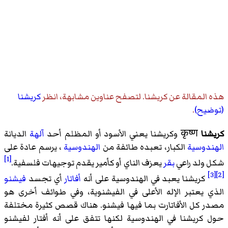
هذه المقالة عن
كريشنا
. لتصفح عناوين مشابهة، انظر
كريشنا
(توضيح)
.
كريشنا
कृष्ण وكريشنا يعني الأسود أو المظلم أحد
آلهة
الديانة
الهندوسية
الكبار، تعبده طائفة من
الهندوسية
، يرسم عادة على
[1]
شكل ولد راعي
بقر
يعزف الناي أو كأمير يقدم توجيهات فلسفية.
[3]
[2]
كريشنا يعبد في الهندوسية على أنه
أفاتار
أي تجسد
فيشنو
الذي يعتبر الإله الأعلى في
الفيشنوية
، وفي طوائف أخرى هو
مصدر كل الأفاتارت بما فيها فيشنو. هناك قصص كثيرة مختلفة
حول كريشنا في الهندوسية لكنها تتفق على أنه أفتار لفيشنو