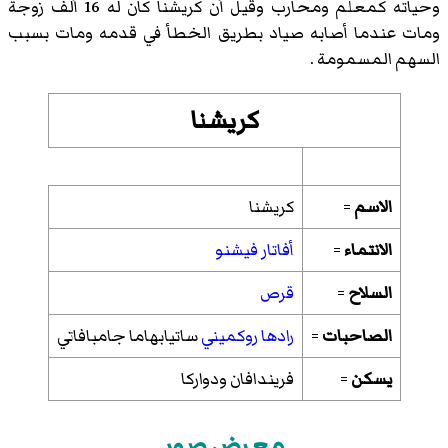
وحياته كمعلم ومحارب وقيل أن كريشنا كان له 16 ألف زوجة
ومات عندما أصابه صياد بطريق الخطأ في قدمه ومات بسبب
السهم المسمومة .
كريشنا
الاسم
=
كريشنا
الانتماء
=
أفاتار
فيشنو
السلاح
=
قرص
الصاحبات
=
رادها
روكميني
ساتيابهاما
جامبافاتي
يسكن
=
فريندافان
ودواركا
معرض صور