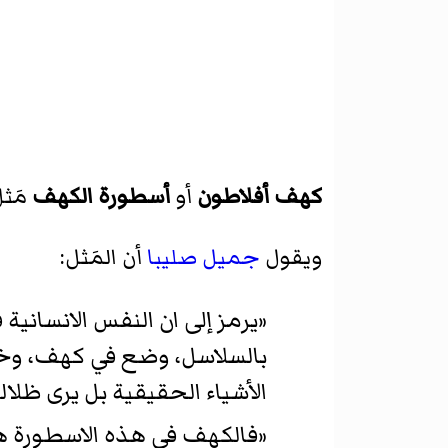
كهف أفلاطون
أو
أسطورة الكهف
مَث
ويقول
جميل صليبا
أن المَثل:
«يرمز إلى ان النفس الانساني
بالسلاسل، وضع في كهف، وخلفه
الأشياء الحقيقية بل يرى ظلا
«فالكهف في هذه الاسطورة هو