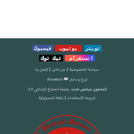
تويتر
يوتيوب
فيسبوك
انستقرام
تيك توك
سياسة الخصوصية
|
من نحن
|
إتصل بنا
تبرع و دعم ❤️ donation
المحتوى مرخص تحت
رخصة المشاع الإبداعي 3.0
شروط الإستخدام
|
إخلاء المسؤولية