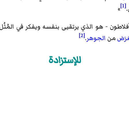
[1]
»
.
طون - هو الذي يرتقيى بنفسه ويفكر في المُثُل 
[2]
َرَض
من
الجوهر
.
للإستزادة