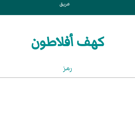
عريق
كهف أفلاطون
رمز