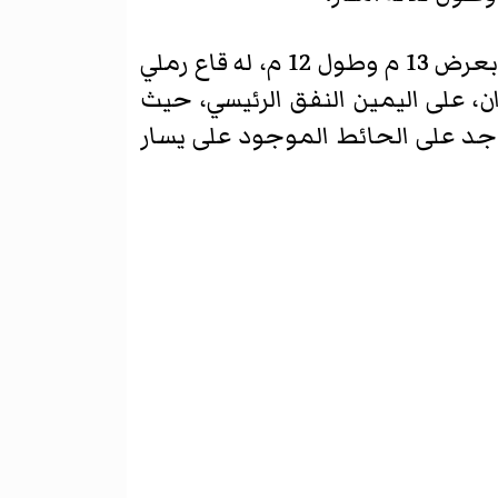
. القسم الأول، بعرض 13 م وطول 12 م، له قاع رملي
، على اليمين النفق الرئيسي، حيث
 شكل حرف L، يبلغ طول أضلاعه 30 مترًا وأقصرها 15 مترًا. يوجد على الحائط الموجود على يسار