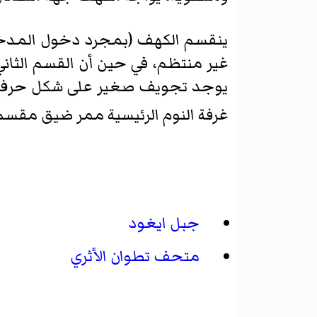
ينقسم الكهف (بمجرد دخول المدخ
غير منتظم، في حين أن القسم الثان
غرفة النوم الرئيسية ممر ضيق مقسم إلى م
جبل ايغود
متحف تطوان الأثري