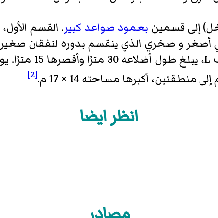
ل) إلى قسمين
بعمود صواعد كبير
ي أصغر و صخري الذي ينقسم بدوره لنفقان صغيران
يوجد تجويف صغير على
[2]
نطقتين، أكبرها مساحته 14 × 17 م.
انظر ايضا
مصادر