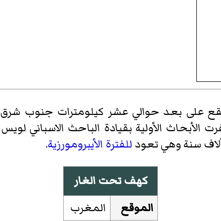
قع على بعد حوالي عشر كيلومترات جنوب شرق
ع سنة 1955, في سنة 1956 اسفرت الأبحاث الأولية بقيادة الباحث ال
 ألاف سنة وهي تعود
للفترة الأيبرومورزية
.
كهف تحت الغار
الموقع
المغرب