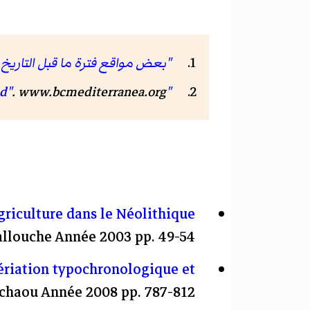
"بعض مواقع فترة ما قبل التاريخ ب
.
www.bcmediterranea.org
"BCmed"
griculture dans le Néolithique
allouche Année 2003 pp. 49-54
ériation typochronologique et
uchaou Année 2008 pp. 787-812