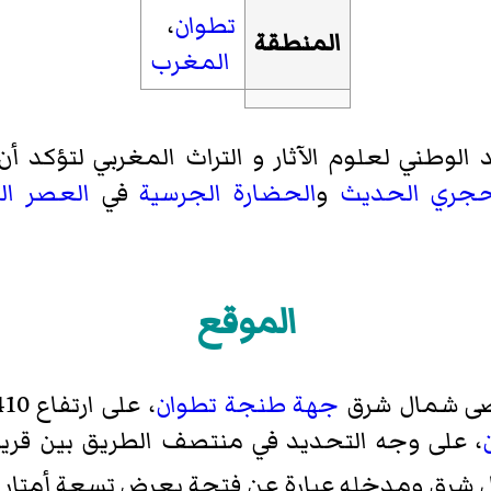
تطوان
،
المنطقة
المغرب
الوطني لعلوم الآثار و التراث المغربي
لتؤكد أن
حجري الحديث
و
الحضارة الجرسية
في
العصر ال
الموقع
قصى شمال شرق
جهة طنجة تطوان
، على وجه التحديد في منتصف الطريق بين قري
شرق ومدخله عبارة عن فتحة بعرض تسعة أمتار وط