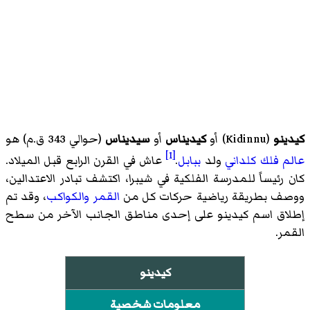
كيدينو
(
Kidinnu
)‏ أو
كيديناس
أو
سيديناس
(حوالي 343 ق.م) هو
[1]
عالم فلك
كلداني
ولد
ببابل
.
عاش في القرن الرابع قبل الميلاد.
كان رئيساً للمدرسة الفلكية في شيبرا، اكتشف تبادر الاعتدالين،
ووصف بطريقة رياضية حركات كل من
القمر
والكواكب
، وقد تم
إطلاق اسم كيدينو على إحدى مناطق الجانب الآخر من سطح
القمر.
كيدينو
معلومات شخصية