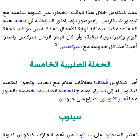
عقد كيكاوس خلال هذا الوقت الخطر، على تسوية سلمية مع
تيودور لاسكاريس
، إمبراطور الإمبراطور البيزنطية في
نيقية
. هذه
المعاهدة كانت بمثابة نهاية للأعمال العدائية بين دولة سلاجقة
الروم وإمبراطورية نيقية، وأن كان البدو الرحل التركمان واصلوا
[3]
أحياناً مشاكل حدودية مع
البيزنطيين
.
الحملة الصليبية الخامسة
أمن كيكاوس
أنطاليا
بعلاقات سلام مع الغرب. وتحول اعتمام
كيكاوس له إلى الشرق. وسمح
للحملة الصليبية الخامسة
بالمرور
مما أجبر
الأيوبيون
بصراع على جبهتين.
سينوب
تعتبر السيطرة على
سينوب
من أهم انجازات كيكواس لدولة