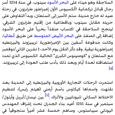
السلاجقة وهو ميناء على
البحر الأسود
سينوب. في سنة 1214 أسر
رجال قبائل تركمانية
األكسيوس الأول إمبراطور طرابزون
، في رحلة
صيد له خارج مدينة. سلم الأسير إلى السلطان، وبدأ التفاوض على
حريته مقابل سينوب وباقطاعية من إقليم طرابزون الشرقي.
لينجح السلاجقة في اكتساب منفذاً بحرياً على البحر الأسود
إضافة إلى المنفذ على
البحر الأبيض المتوسط
عن طريق
أنطاليا
،
وكانت مدفوعة آسفين بين الإمبراطورية تريبيزوند والبيزنطيه
إمبراطورية نيقية. وقد تأثر النقل يوم الأحد، 1 تشرين الثاني/نوفمبر
مع السلطان و "كومنينوس الكبرى" الحالية. الكسيوس الذي تمت
استضافته لعدة أيام وبعد ذلك بأدب طلب العودة إلى تريبيزوند.
[4]
استمرت الرحلات التجارية الأوروبية والبيزنطيه إلى المدينة بعد
نقلهت. واسماها كيكاوس باسم أرمني (هيتم رايس)، لتنظيم
[5]
الاختلاط السكاني لليونانيين والأتراك .
بين نيسان/أبريل وأيلول/
سبتمبر في سنة 1215 أعيد بناء الجدران تحت إشراف المهندس
اليوناني سيباستوس. وساهم خمسة عشر أميراً سلجوقياً في