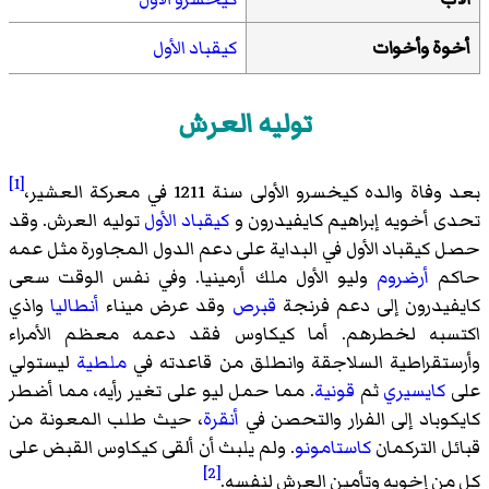
أخوة وأخوات
كيقباد الأول
توليه العرش
[1]
بعد وفاة والده كيخسرو الأولى سنة 1211 في
معركة العشير
،
تحدى أخويه إبراهيم كايفيدرون و
كيقباد الأول
توليه العرش. وقد
حصل كيقباد الأول في البداية على دعم الدول المجاورة مثل عمه
حاكم
أرضروم
وليو الأول ملك أرمينيا
. وفي نفس الوقت سعى
كايفيدرون إلى دعم فرنجة
قبرص
وقد عرض ميناء
أنطاليا
واذي
اكتسبه لخطرهم. أما كيكاوس فقد دعمه معظم الأمراء
وأرستقراطية السلاجقة وانطلق من قاعدته في
ملطية
ليستولي
على
كايسيري
ثم
قونية
. مما حمل ليو على تغير رأيه، مما أضطر
كايكوباد إلى الفرار والتحصن في
أنقرة
، حيث طلب المعونة من
قبائل التركمان
كاستامونو
. ولم يلبث أن ألقى كيكاوس القبض على
[2]
كل من إخويه وتأمين العرش لنفسه.