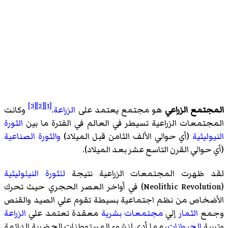
[3]
[2]
[1]
المجتمع الزراعي
هو مجتمع يعتمد على
الزراعة
.
وكانت
المجتمعات الزراعية تسيطر في العالم في الفترة ما بين
الثورة
النيوليثية
(أي حوالي الألف الثامن قبل الميلاد)
والثورة الصناعية
(أي حوالي القرن التاسع عشر بعد الميلاد).
لقد ظهرت المجتمعات الزراعية نتيجة
للثورة النيلوليثية
(Neolithic Revolution) في أواخر العصر الحجري حيث تحرك
الأضخاص من نظم اجتماعية بسيطة تقوم علي الصيد والقنص
وجمع
الثمار
إلي
مجتمعات بشرية
معقدة تعتمد علي
الزراعة
وتربية
الحيوانات
، مما أدي لنشوء المستوطنات الحضرية الدائمة