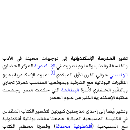
تشير
المدرسة الإسكندرانية
إلى توجهات معينة في الأدب
والفلسفة والطب والعلوم تطورت في
الإسكندرية
المركز الحضاري
[1]
الهلنستي
حوالي القرن الأول الميلادي.
تميزت الإسكندرية بمزج
التأثيرات اليونانية مع الشرقية وبموقعها المناسب كمركز تجاري
وبالتأثير الحضاري لأسرة
البطالمة
التي حكمت مصر. وجمعت
مكتبة الإسكندرية الكثير من علوم العصر.
وتشير أيضا إلى إحدى مدرستين كبيرتين لتفسير الكتاب المقدس
في الكنيسة المسيحية المبكرة جمعتا عقائد يونانية أفلاطونية
مع المسيحية (
أفلاطونية محدثة
) وفسرتا معظم الكتاب