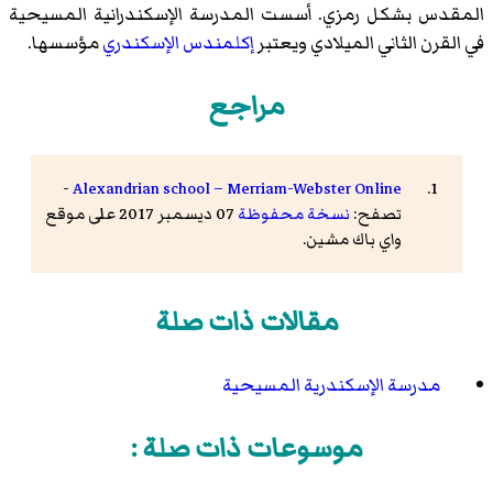
المقدس بشكل رمزي. أسست المدرسة الإسكندرانية المسيحية
في القرن الثاني الميلادي ويعتبر
إكلمندس الإسكندري
مؤسسها.
مراجع
-
Alexandrian school – Merriam-Webster Online
تصفح:
نسخة محفوظة
07 ديسمبر 2017 على موقع
واي باك مشين.
مقالات ذات صلة
مدرسة الإسكندرية المسيحية
موسوعات ذات صلة :