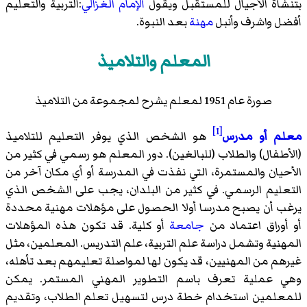
بتنشأة الأجيال للمستقبل ويقول
ألإمام الغزالي
:التربية والتعليم
أفضل واشرف وأنبل
مهنة
بعد النبوة.
المعلم والتلاميذ
صورة عام 1951 لمعلم يشرح لمجموعة من التلاميذ
[1]
معلم أو مدرس
هو الشخص الذي يوفر التعليم للتلاميذ
(الأطفال) والطلاب (للبالغين). دور المعلم هو رسمي في كثير من
الأحيان والمستمرة، التي نفذت في المدرسة أو أي مكان آخر من
التعليم الرسمي. في كثير من البلدان، يجب على الشخص الذي
يرغب أن يصبح مدرسا أولا الحصول على مؤهلات مهنية محددة
أو أوراق اعتماد من
جامعة
أو كلية. قد تكون هذه المؤهلات
المهنية وتشمل دراسة علم التربية، علم التدريس. المعلمين، مثل
غيرهم من المهنيين، قد يكون لها لمواصلة تعليمهم بعد تأهله،
وهي عملية تعرف باسم التطوير المهني المستمر. يمكن
للمعلمين استخدام خطة درس لتسهيل تعلم الطلاب، وتقديم