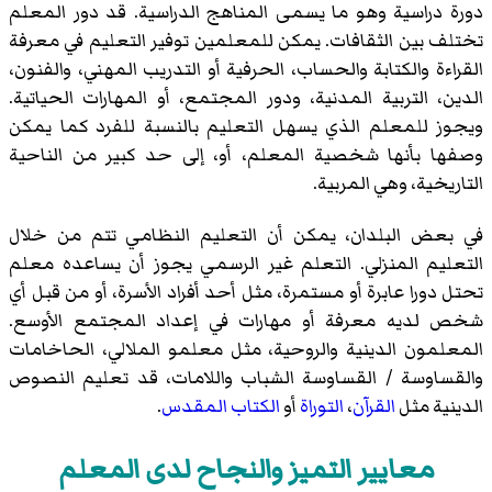
دورة دراسية وهو ما يسمى المناهج الدراسية. قد دور المعلم
تختلف بين الثقافات. يمكن للمعلمين توفير التعليم في معرفة
القراءة والكتابة والحساب، الحرفية أو التدريب المهني، والفنون،
الدين، التربية المدنية، ودور المجتمع، أو المهارات الحياتية.
ويجوز للمعلم الذي يسهل التعليم بالنسبة للفرد كما يمكن
وصفها بأنها شخصية المعلم، أو، إلى حد كبير من الناحية
التاريخية، وهي المربية.
في بعض البلدان، يمكن أن التعليم النظامي تتم من خلال
التعليم المنزلي. التعلم غير الرسمي يجوز أن يساعده معلم
تحتل دورا عابرة أو مستمرة، مثل أحد أفراد الأسرة، أو من قبل أي
شخص لديه معرفة أو مهارات في إعداد المجتمع الأوسع.
المعلمون الدينية والروحية، مثل معلمو الملالي، الحاخامات
والقساوسة / القساوسة الشباب واللامات، قد تعليم النصوص
الدينية مثل
القرآن
،
التوراة
أو
الكتاب المقدس
.
معايير التميز والنجاح لدى المعلم