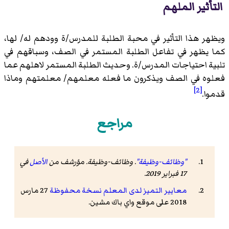
التأثير الملهم
ويظهر هذا التأثير في محبة الطلبة للمدرس/ة وودهم له/ لها،
كما يظهر في تفاعل الطلبة المستمر في الصف، وسباقهم في
تلبية احتياجات المدرس/ة. وحديث الطلبة المستمر لاهلهم عما
فعلوه في الصف ويذكرون ما فعله معلمهم/ معلمتهم وماذا
[2]
قدموا.
مراجع
"وظائف-وظيفة"
.
وظائف-وظيفة
. مؤرشف من
الأصل
في
17 فبراير 2019
.
معايير التميز لدى المعلم
نسخة محفوظة
27 مارس
2018 على موقع واي باك مشين.