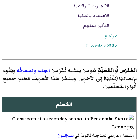
الانجازات التراكمية
الاهتمام بالطلبة
التأثير الملهم
مراجع
مقالات ذات صلة
المُدَرِّس
أَو
المُعَلِّمٌ
هُو من يمتَلِك قَدْرَ مِن
العِلم
والمعرفَة
ويَقُوم
بِإِيصالِهَا (نقْلُهَا) إِلى الآخرِين. ويشمُل هذا التَّعرِيف العَام؛ جمِيع
أَنواع المُعلِّمِين.
المُعلم
الفصل الدراسي لمدرسة ثانوية في
سيراليون