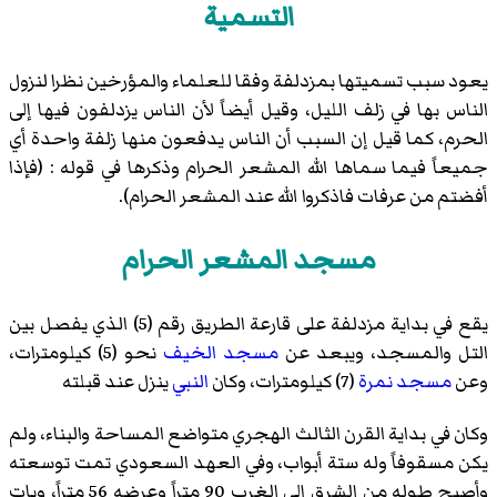
التسمية
يعود سبب تسميتها بمزدلفة وفقا للعلماء والمؤرخين نظرا لنزول
الناس بها في زلف الليل، وقيل أيضاً لأن الناس يزدلفون فيها إلى
الحرم، كما قيل إن السبب أن الناس يدفعون منها زلفة واحدة أي
جميعاً فيما سماها الله المشعر الحرام وذكرها في قوله : (فإذا
أفضتم من عرفات فاذكروا الله عند المشعر الحرام).
مسجد المشعر الحرام
يقع في بداية مزدلفة على قارعة الطريق رقم (5) الذي يفصل بين
التل والمسجد، ويبعد عن
مسجد الخيف
نحو (5) كيلومترات،
وعن
مسجد نمرة
(7) كيلومترات، وكان
النبي
ينزل عند قبلته
وكان في بداية القرن الثالث الهجري متواضع المساحة والبناء، ولم
يكن مسقوفاً وله ستة أبواب، وفي العهد السعودي تمت توسعته
وأصبح طوله من الشرق إلى الغرب 90 متراً وعرضه 56 متراً، وبات