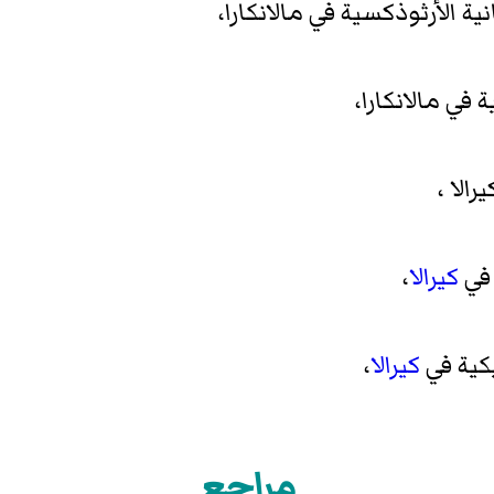
نية الأرثوذكسية
في
مالانكارا
،
ة
في
مالانكارا
،
رالا
،
ي
كيرالا
،
كية
في
كيرالا
،
مراجع