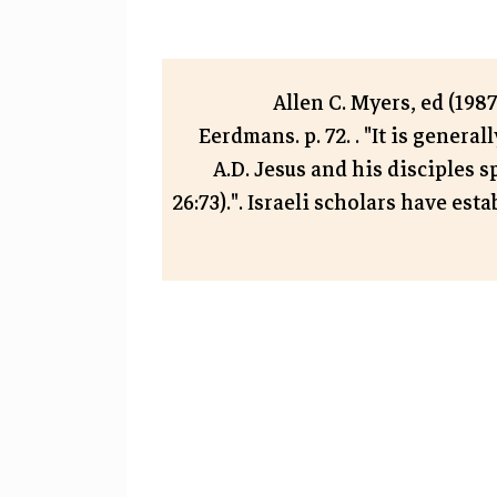
Allen C. Myers, ed (198
Eerdmans. p. 72. . "It is gener
A.D. Jesus and his disciples 
26:73).". Israeli scholars have es