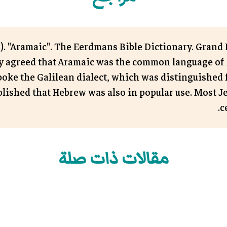
7). "Aramaic". The Eerdmans Bible Dictionary. Grand
ally agreed that Aramaic was the common language of P
spoke the Galilean dialect, which was distinguished 
tablished that Hebrew was also in popular use. Most 
c
مقالات ذات صلة