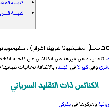
كنيسة المشر
كنيسة السريان
ܪܝܝܐ
مشيحَيوثا سُريَيثا (شرقي) ، مشيحويوثو س
، تتميز به عن غيرها من الكنائس من ناحية اللغة 
غرى
وفي
كيرالا
في
الهند
، بالإضافة لجاليات تتبعها 
الكنائس ذات التقليد السرياني
رونية
ومركزها في
بكركي