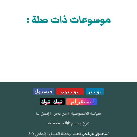
موسوعات ذات صلة :
تويتر
يوتيوب
فيسبوك
انستقرام
تيك توك
سياسة الخصوصية
|
من نحن
|
إتصل بنا
تبرع و دعم ❤️ donation
المحتوى مرخص تحت
رخصة المشاع الإبداعي 3.0