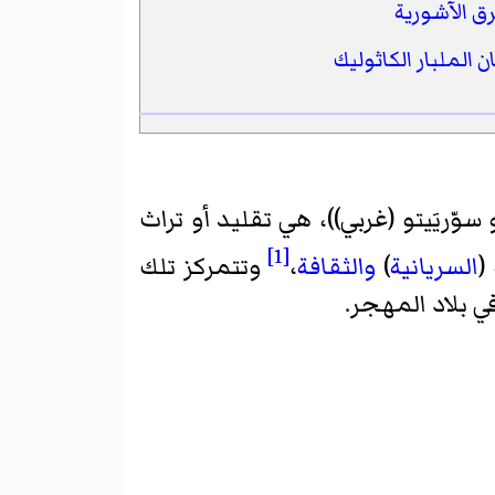
ق الآشورية
 الملبار الكاثوليك
وّريَيتو (غربي)
)، هي تقليد أو تراث
[1]
(
السريانية
)
والثقافة
،
وتتمركز تلك
في بلاد المهجر.