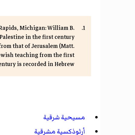
 Rapids, Michigan: William B.
alestine in the first century
from that of Jerusalem (Matt.
Jewish teaching from the first
entury is recorded in Hebrew.
مسيحية شرقية
أرثوذكسية مشرقية