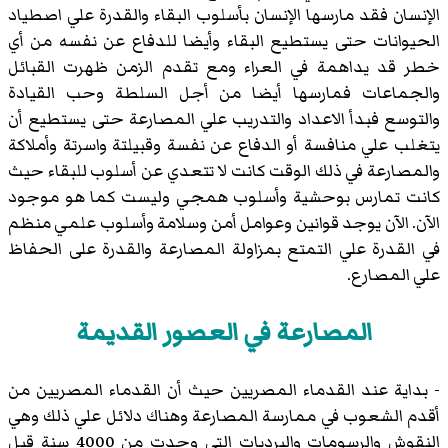
الإنسان فقد مارسها الإنسان بأسلوب البقاء والقدرة علي اصطياد
الحيوانات حتى يستطيع البقاء وأيضا للدفاع عن نفسه من أي
خطر قد يداهمة في العراء ومع تقدم الزمن ظهرت القبائل
والجماعات فمارسها أيضا من أجل السلطة وحب القيادة
والتوسع فبدأ الاعداد والتدريب علي المصارعة حتى يستطيع أن
يتغلب علي منافسة أو الدفاع عن نفسة وقبيلتة واسرتة وأملاكة
والمصارعة في ذلك الوقت كانت لا تتعدي عن أسلوب للبقاء حيث
كانت تمارس بوحشية وأسلوب همجي وليست كما هو موجود
الآن. الآن يوجد قوانين وعوامل أمن وسلامة وأسلوب علمي منظم
في القدرة علي التمتع بمزاولة المصارعة والقدرة على الحفاظ
علي المصارع.
المصارعة في العصور القديمة
- بداية عند القدماء المصريين حيث أن القدماء المصريين من
أقدم الشعوب في ممارسة المصارعة وهناك دلائل علي ذلك وهي
النقوش والرسومات والبرديات التي وجدت من 4000 سنة قبل