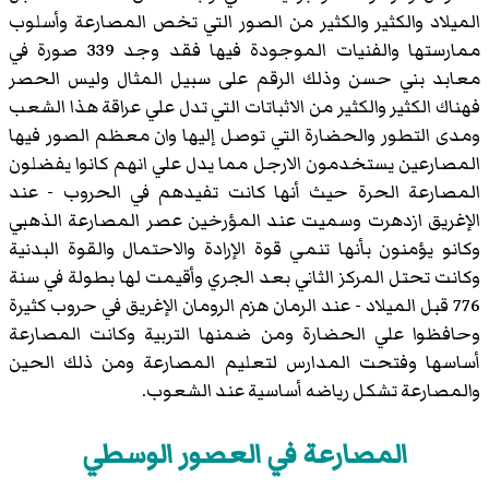
الميلاد والكثير والكثير من الصور التي تخص المصارعة وأسلوب
ممارستها والفنيات الموجودة فيها فقد وجد 339 صورة في
معابد بني حسن وذلك الرقم على سبيل المثال وليس الحصر
فهناك الكثير والكثير من الاثباتات التي تدل علي عراقة هذا الشعب
ومدى التطور والحضارة التي توصل إليها وان معظم الصور فيها
المصارعين يستخدمون الارجل مما يدل علي انهم كانوا يفضلون
المصارعة الحرة حيث أنها كانت تفيدهم في الحروب - عند
الإغريق ازدهرت وسميت عند المؤرخين عصر المصارعة الذهبي
وكانو يؤمنون بأنها تنمي قوة الإرادة والاحتمال والقوة البدنية
وكانت تحتل المركز الثاني بعد الجري وأقيمت لها بطولة في سنة
776 قبل الميلاد - عند الرمان هزم الرومان الإغريق في حروب كثيرة
وحافظوا علي الحضارة ومن ضمنها التربية وكانت المصارعة
أساسها وفتحت المدارس لتعليم المصارعة ومن ذلك الحين
والمصارعة تشكل رياضه أساسية عند الشعوب.
المصارعة في العصور الوسطي