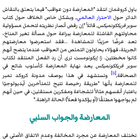
باول كروغمان انتقد "المعارضة دون عواقب" فيما يتعلق بالنقاش
الدائر حول
الاحترار العالمي
, وبشكل خاص الخلاف حول كتاب
سوبر فريككونميكس
, قائلاً "إن رفض أنصار نظريته لتحمل مسؤولية
محاولتهم الفاشلة للمعارضة ببراعة حول مسألة تغير المناخ،
تعد عرضًا حزينًا للمشاهدة ...فقد استعرضوا معارضتهم
الجريئة، فهؤلاء يحاولون التملص من العواقب عندما يتضح أنهم
كانوا مخطئين.
زا إيكونومست
ترى أن رد الفعل المنتقد لكتاب
سوبر فريككونميكس
يعد نهاية المعارضة كأسلوب شائع في
[5]
الصحافة,
وتستشهد في هذا بوصف مدونة كروكد تمبر
للمعارضة بأنها "طريقة رخيصة تتيح للمتأخرين أيديولوجيًا
باعتبار أنفسهم مثالاً للشجاعة ومفكرين مستقلين، في حين أنهم
لم يواجهوا مطلقًا (أو يؤكدوا فعلاً) الحالة الراهنة."
المعارضة والجواب السلبي
تختلف المعارضة عن مجرد المخالفة وعدم الاتفاق الأصلي في