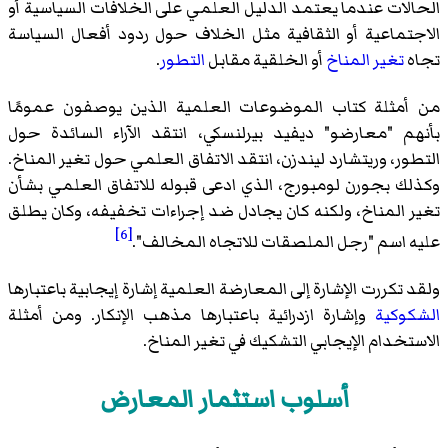
الحالات عندما يعتمد الدليل العلمي على الخلافات السياسية أو
الاجتماعية أو الثقافية مثل الخلاف حول ردود أفعال السياسة
تجاه
تغير المناخ
أو الخلقية مقابل
التطور
.
من أمثلة كتاب الموضوعات العلمية الذين يوصفون عمومًا
بأنهم "معارضو" ديفيد بيرلنسكي، انتقد الآراء السائدة حول
التطور، وريتشارد ليندزن، انتقد الاتفاق العلمي حول تغير المناخ.
وكذلك بجورن لومبورج، الذي ادعى قبوله للاتفاق العلمي بشأن
تغير المناخ، ولكنه كان يجادل ضد إجراءات تخفيفه، وكان يطلق
[6]
عليه اسم "رجل الملصقات للاتجاه المخالف".
ولقد تكررت الإشارة إلى المعارضة العلمية إشارة إيجابية باعتبارها
الشكوكية
وإشارة ازدرائية باعتبارها مذهب الإنكار. ومن أمثلة
الاستخدام الإيجابي التشكيك في تغير المناخ.
أسلوب استثمار المعارض