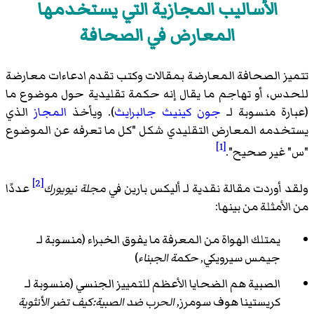
الأساليب المجازية التي يستخدمها
المعارض في الصحافة
تتميز الصحافة المعارضة بمقالات وكتب تقدم ادعاءات معارضة
للحدس، أو تهاجم ما يقال إنه حكمة تقليدية حول موضوع ما
(عبارة منسوبة لـ
جون كينيث جالبرايث
). ويأخذ
المجاز
الذي
يستخدمه المعارض التقليدي شكل "كل ما تعرفه عن الموضوع
[1]
"س" غير صحيح".
[2]
ولقد أوردت مقالة نقدية لـ أليكس بارين في
مجلة نيويورك
عددًا
من الأمثلة من بينها:
يمتلك الهواة من المعرفة ما يفوق الخبراء (منسوبة لـ
جيمس سيرويكي,
حكمة الجبناء
)
الصبية هم الضحايا الأعظم للتمييز الجنسي (منسوبة لـ
كريستينا هوف سومرز,
الحرب ضد الصبية:كيف تضر الأنثوية