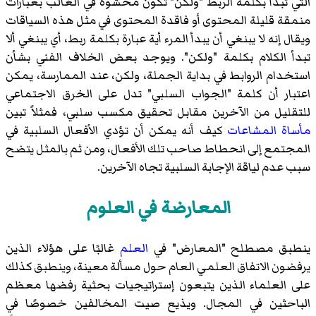
التي تبدأ بكلمة الربط "ولكن" تكون محشوة في الغالب بعبارات
منمقة قليلة المحتوى أو فاقدة المحتوى في مثل هذه السياقات
ويقال إنه لا يبنغي أن يبدأ المرء أية عبارة بكلمة ربط، أي يبنغي ألا
تبدأ الكلام بكلمة "ولكن". ويوجد بعض الخلاف الفني بشأن
استخدام الروابط في بداية الجملة، ولكن، عند الممارسة، يمكن
اعتبار أن كلمة "الجواب السلبي" تدل على الخرق الاجتماعي
للتقليل من الآخرين مقابل تحقيق مكسب سلبي، فمثلاً تبين
مأساة المشاعات
كيف أنه يمكن أن تؤدي الأفعال السلبية في
المجتمع إلى انحطاط صاحب تلك الأفعال، ومن ثم بالمثل يتضح
سبب عدم لياقة الإجابة السلبية تجاه الآخرين.
المعارضة في العلوم
ينطبق مصطلح "المعارض" في
العلم
غالبًا على هؤلاء الذين
يرفضون الاتفاق العلمي العام حول مسألة معينة، وينطبق كذلك
على العلماء الذين يتبعون إستراتيجيات بحثية رفضها معظم
الباحثين في المجال. ويذيع صيت المخالفين خصوصًا في