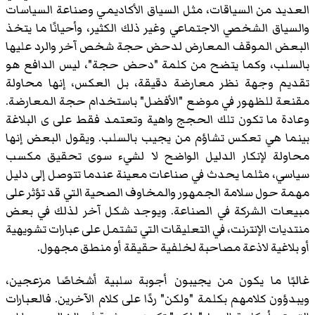
العديد من السياقات، مثل السياق الأكاديمي وصناعة السياسات
والسياق الشخصي الاجتماعي وغير ذلك الكثير، وأحيانًا ما يتخذ
البعض الموقف المعارض لدحض حجة شخص آخر والرد عليها
بالسلب، وكما يتضح من كلمة "دحض حجة"، ليس الدافع هو
تقديم وجهة نظر معارضة دقيقة، بل العكس، إنها محاولة
مقنعة للظهور في موضع "الأفضل" باستخدام حجة المعارضة.
وعادة ما تكون تلك الحجج واهية وتعتمد فقط على ى البلاغة
بينما هي تعكس تشاؤم من يجيب بالسلب. ويقول البعض إنها
محاولة لإنكار الدليل الواضح لا لشيء سوى تحقيق مكسب
سياسي، مثلما يحدث في صناعات معينة عندما تتوصل إلى دليل
مهمة حول سلامة الجمهور والمخاوف الصحية التي قد تؤثر على
مبيعات الشركة في الصناعة. ويوجد شكل آخر لذلك في بعض
منتديات الإنترنت، في التعليقات التي تشتمل على عبارات تشويهية
أو بلاغية لاذعة مصاحبة لخلفية حقيقة أو منطق مجهول.
غالبًا ما يكون من يجيبون أجوبة سلبية أشخاصًا مزعجين،
ويبدؤون كلامهم بكلمة "ولكن" ردًا على كلام الآخرين. فالعبارات