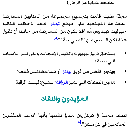
المقنعة بشبابنا من الرجال
)
مجلة سليت
قامت بتجميع مجموعة من العناوين المعارضة
المقترحة التهكمية على موقع
تويتر
. فلقد لاحظت الكاتبة
جيوليت لابيدوس أنه "قد يكون من المعارضة من جانبنا أن نقول
[3]
هذا، لكن البعض منها ألمعي حقًا.”
يستحق فريق نيويورك يانكيس الإعجاب، ولكن ليس للأسباب
التي تعتقد.
وينجز: أفضل من فريق
بيتلز
, أو هما مختلفان فقط؟
ما أبرز الصفات التي تميز
الزرافة
? تلميح: ليست الرقبة.
المؤيدون والنقاد
تصف مجلة
زا كونتراريان ميديا
نفسها بأنها "نخب المفكرين
[4]
الجانحين في كل مكان".