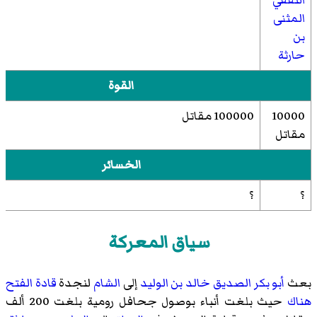
المثنى
بن
حارثة
القوة
10000
100000 مقاتل
مقاتل
الخسائر
؟
؟
سياق المعركة
بعث
أبو بكر الصديق
خالد بن الوليد
إلى
الشام
لنجدة
قادة الفتح
هناك
حيث بلغت أنباء بوصول جحافل رومية بلغت 200 ألف