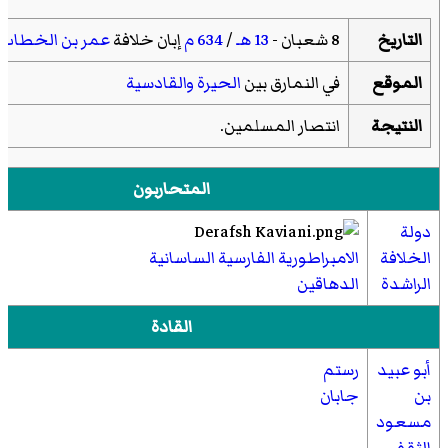
التاريخ
8 شعبان -
13 هـ
/
634 م
إبان خلافة
عمر بن الخطاب
الموقع
في
النمارق
بين
الحيرة
والقادسية
النتيجة
انتصار المسلمين.
المتحاربون
دولة
الخلافة
الامبراطورية الفارسية الساسانية
الراشدة
الدهاقين
القادة
أبو عبيد
رستم
بن
جابان
مسعود
الثقفي