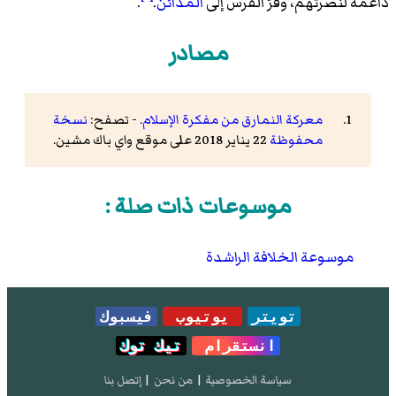
داعمة لنصرتهم، وفرّ الفرس إلى
المدائن
.
.
مصادر
معركة النمارق من مفكرة الإسلام.
- تصفح:
نسخة
محفوظة
22 يناير 2018 على موقع واي باك مشين.
موسوعات ذات صلة :
موسوعة الخلافة الراشدة
تويتر
يوتيوب
فيسبوك
انستقرام
تيك توك
سياسة الخصوصية
|
من نحن
|
إتصل بنا