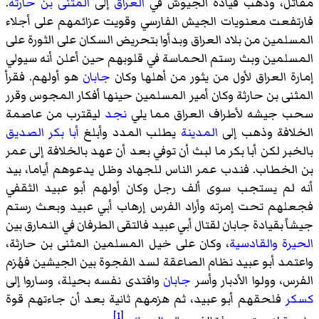
مقاتل، وذهب قيادة الجيوش في
العراق
إلى
المثنى بن حارثة
.
فارتفعت معنويات الجيش الفارسي وقويت عزائمهم على أجلاء
المسلمين من بلاد العراق وبدأوا بتحريض السكان على الثورة على
المسلمين وبث رستم الحماسة في قلوبهم حين أعلن أنه سيولي
إمارة العراق لأول من يثور من أهلها وكان
جابان
هو أولهم. فقرأ
المثنى بن حارثة وكان أمير المسلمين حينها أفكار المجوس وقرر
سحب جيشه لأطراف العراق مما يلي
نجد
ليقترب من عاصمة
الخلافة وذهب إلى
المدينة
يطلب المدد وأبلغ
أبا بكر الصديق
بالخبر لكن أبا بكر ما لبث أن توفي بعد أن عهد بالخلافة إلى عمر
بن الخطاب. فندب عمر الناس للجهاد وظل يدعوهم أياما، بيد
أنه لم يستجب سوى ألف رجل وكان أولهم أبو عبيد الثقفي
فجعلهم تحت إمرته وأراد الفرس إرهاب أبي عبيد وبعث رستم
جيشاً بقيادة جابان لقتال أبي عبيد فالتقى الطرفان في النمارق بين
الحيرة
والقادسية
، وكان على خيل المسلمين المثنى بن حارثة،
واعتمد أبو عبيد نظام الصاعقة لسد الفجوة بين الجيشين فهُزم
الفرس، وولوا الأدبار وأسر
جابان
وافتدى نفسه بحيلة، وساروا إلى
كسكر
فلحقهم أبو عبيد، ثم هزمهم ثانية بعد أن جاءتهم قوة
[1]