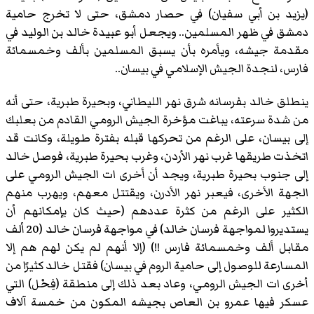
(يزيد بن أبي سفيان) في حصار دمشق، حتى لا تخرج حامية
دمشق في ظهر المسلمين.. ويجعل أبو عبيدة خالد بن الوليد في
مقدمة جيشه، ويأمره بأن يسبق المسلمين بألف وخمسمائة
فارس، لنجدة الجيش الإسلامي في بيسان..
ينطلق خالد بفرسانه شرق نهر الليطاني، وبحيرة طبرية، حتى أنه
من شدة سرعته، يباغت مؤخرة الجيش الرومي القادم من بعلبك
إلى بيسان، على الرغم من تحركها قبله بفترة طويلة، وكانت قد
اتخذت طريقها غرب نهر الأردن، وغرب بحيرة طبرية، فوصل خالد
إلى جنوب بحيرة طبرية، ويجد أن أخرى ات الجيش الرومي على
الجهة الأخرى، فيعبر نهر الأدرن، ويقتتل معهم، ويهرب منهم
الكثير على الرغم من كثرة عددهم (حيث كان بإمكانهم أن
يستديروا لمواجهة فرسان خالد) في مواجهة فرسان خالد (20 ألف
مقابل ألف وخمسمائة فارس !!) (إلا أنهم لم يكن لهم هم إلا
المسارعة للوصول إلى حامية الروم في بيسان) فقتل خالد كثيرًا من
أخرى ات الجيش الرومي، وعاد بعد ذلك إلى منطقة (فِحْل) التي
عسكر فيها عمرو بن العاص بجيشه المكون من خمسة آلاف