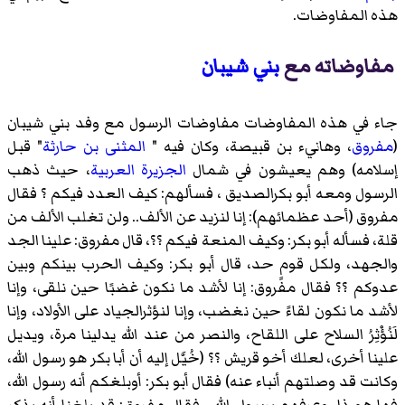
هذه المفاوضات.
مفاوضاته مع
بني شيبان
جاء في هذه المفاوضات مفاوضات الرسول مع وفد بني شيبان
(
مفروق
،
وهانيء بن قبيصة
، وكان فيه "
المثنى بن حارثة
" قبل
إسلامه) وهم يعيشون في شمال
الجزيرة العربية
، حيث ذهب
الرسول ومعه
أبو بكرالصديق
، فسألهم: كيف العدد فيكم ؟ فقال
مفروق (أحد عظمائهم): إنا لنزيد عن الألف.. ولن تغلب الألف من
قلة، فسأله أبو بكر: وكيف المنعة فيكم ؟؟، قال مفروق: علينا الجد
والجهد، ولكل قومٍ حد، قال أبو بكر: وكيف الحرب بينكم وبين
عدوكم ؟؟ فقال مفروق: إنا لأشد ما نكون غضبًا حين نلقى، وإنا
لأشد ما نكون لقاءً حين نغضب، وإنا لنؤثرالجياد على الأولاد، وإنا
لَنُؤْثِرُ السلاح على اللقاح، والنصر من عند الله يدلينا مرة، ويديل
علينا أخرى، لعلك أخو قريش ؟؟ (خُيَّل إليه أن أبا بكر هو رسول الله،
وكانت قد وصلتهم أنباء عنه) فقال أبو بكر: أوبلغكم أنه رسول الله،
فها هو ذا، وعرفهم برسول الله ، فقال مفروق: قد بلغنا أنه يذكر