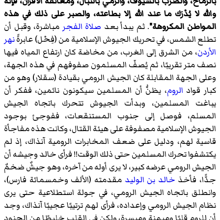
بالرماح، والضرب بالسيوف، والرمي بالنبال، ومعانقة الأقران، فإنه
والله لا يُدْرَك ما عند الله إلا بطاعته، والصبر على ذلك في هذه
المواطن المكروهة"
. ثم يبدأ بعد
صلاة الفجر
مباشرة، وقبل أن
تطلع الشمس، في تحريك الجيوش الإسلامية من (فِحْل) عابرةً
نهر
الأردن
، من الشرق إلى الغرب، من مخاضة كان ارتفاع المياه فيها
نصف متر تقريبًا، ثم يُصفّ المسلمون صفوفهم في هذه الجهة،
وعلى الجهة المقابلة كان الجيش الرومي بقيادة (
سقلار
) وهو من
كبار قواد
الروم
، يظنُّ أن المسلمين سيكونون نائمين، ففكر أن
يباغت المسلمين، وبدأت الجيوش تتحرك باتجاه الجيش
المسلم، فوصل إلى جنوب المستنقعات، ففوجئ بوجود
الجيوش الإسلامية مصفوفة على هيئة القتال، وكانت هذه مفاجأة
قاسية لهم، ودليل على ضعف المخابرات الرومية آنذاك، إذ لم
يكتشفوا تحرك المسلمين حتى ذلك الوقت!! فرأى خالد وجيشه أن
الجيش الرومي عرضه كبير، لا يرى أوله من آخره، وهو جيشٌ ضخمٌ
جدًّا، فأخذ
خالد بن الوليد
مقدمته (الألف وخمسمائة فارس)،
وانطلق باتجاه الجيش الرومي، في جولة استطلاعية حتى يرى
نظام الجيش الرومي وإعداده، فرأى لهم ترتيبًا عجيبًا آنذاك، وجد
أن للروم قلبًا وميمنة وميسرة، ولكن في القلب خليطًا من الجنود