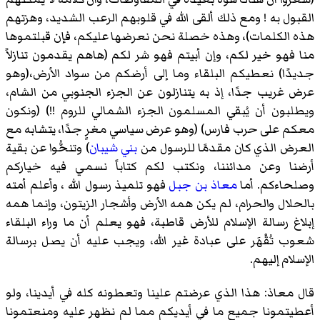
القبول به ! ومع ذلك ألقى الله في قلوبهم الرعب الشديد، وهزتهم
هذه الكلمات)، وهذه خصلة نحن نعرضها عليكم، فإن قبلتموها
منا فهو خير لكم، وإن أبيتم فهو شر لكم (هاهم يقدمون تنازلاً
جديدًا) نعطيكم البلقاء وما إلى أرضكم من سواد الأرض،(وهو
عرض غريب جدًا، إذ به يتنازلون عن الجزء الجنوبي من الشام،
ويطلبون أن يُبقي المسلمون الجزء الشمالي للروم !!) (ونكون
معكم على حرب فارس) (وهو عرض سياسي مغرٍ جدًا، يتشابه مع
العرض الذي كان مقدمًا للرسول من
بني شيبان
) وتنحُّوا عن بقية
أرضنا وعن مدائننا، ونكتب لكم كتاباً نسمي فيه خياركم
وصلحاءكم. أما
معاذ بن جبل
فهو تلميذ رسول الله ، وأعلم أمته
بالحلال والحرام، لم يكن همه الأرض وأشجار الزيتون، وإنما همه
إبلاغ رسالة الإسلام للأرض قاطبة، فهو يعلم أن ما وراء البلقاء
شعوب تُقْهَر على عبادة غير الله، ويجب عليه أن يصل برسالة
الإسلام إليهم.
قال معاذ: هذا الذي عرضتم علينا وتعطونه كله في أيدينا، ولو
أعطيتمونا جميع ما في أيديكم مما لم نظهر عليه ومنعتمونا