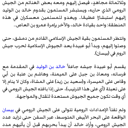
وثلاثمائة مجاهدٍ، فيصل إليهم ومعه بعض الغنائم من الجيش
الرومي الذي حاربه، ويستبشر المسلمون بقدوم خالد بن الوليد
إليهم استبشارًا عظيمًا.. ويغدو للمسلمين معسكران في هذه
المنطقة: واحد بقيادة خالد، والآخر بإمرة عمرو بن العاص..
وانتظر المسلمون بقية الجيش الإسلامي القادم من دمشق، حتى
وصلوا إليهم، وبدأ أبو عبيدة يعد الجيوش الإسلامية لحرب جيش
الروم في (بيسان).
يقسم أبو عبيدة جيشه جاعلاً
خالد بن الوليد
في المقدمة مع
فرسانه، ومعاذ بن جبل على الميمنة، وهاشم بن عتبة بن أبي
وقاص على الميسرة، و(سعيد بن زيد) على المشاة، وكان لا ينام إلا
على تعبئة (أي على هذا الترتيب)، حتى إذا باغته الجيش الرومي في
أي وقت تكون جميع الجيوش مستعدة للقتال والمواجهة.
ولم تفتأ الإمدادات الرومية تتوالى على الجيش الرومي في
بيسان
الواقعة على البحر الأبيض المتوسط، عبر السفن حتى تزايد عدد
الجيش الرومي، وأراد خالد أن يبدأ بحربهم قبل أن يأتيهم مدد