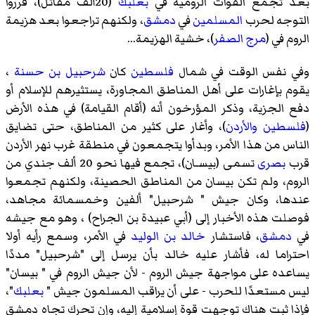
بعد تجمع القوات الرومية في
بعلبك
(20ألف مقاتل)، قرروا
التوجه لحرب
المسلمين
في
دمشق
، ولكنهم تراجعوا بعد هزيمة
الروم في (
مرج الصفر
)، خشية الهزيمة...
وفي نفس الوقت في شمال
فلسطين
كان
شرحبيل بن حسنة
،
يقوم بإغارات على أهل المناطق المجاورة، يستثيرهم للإسلام أو
دفع الجزية، وذكر المؤرخون أنه (أقام القيامة) في هذه الأرض
(
فلسطين
والأردن
)، وأغار على كثير من المناطق، حتى تضايق
الناس من هذا الأمر، وبدأوا يتجمعون في منطقة غرب نهر الأردن
قرب
بصرى
تسمى (
بيسـان
)، تجمع فيها نحو 20 ألف جندي من
الروم، ولم تكن بيسان من المناطق الحصينة، ولكنهم تجمعوا
عندها، وكان جيش " شرحبيل" ألفين وخمسمائة مجاهد،
فوصلت هذه الأخبار إلى (أبي عبيدة بن الجراح) ، وهو مع جيشه
في
دمشق
، فاستشار
خالد بن الوليد
في الأمر، وسمع رأيه أولا
احتراما له، فأشار عليه خالد بأن يرسل إلى "شرحبيل" مددًا
يساعده على مواجهة جيش الروم - لأن جيش الروم في " بيسان"
ليس مستعدًا للحرب - على أن يراقب المسلمون جيش "
بعلبك
"،
فإذا ثبت هناك توجهت قوة إسلامية إليه، وإن تحرك تجاه دمشق