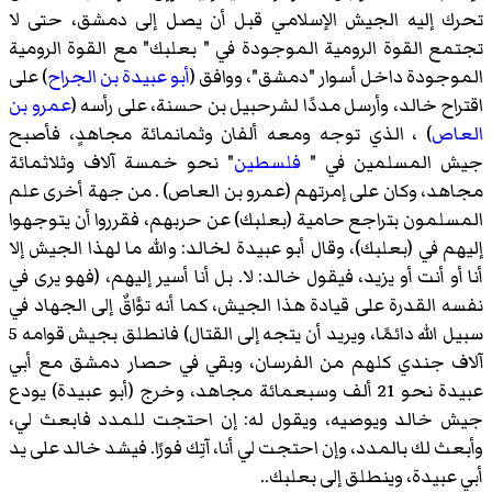
تحرك إليه الجيش الإسلامي قبل أن يصل إلى دمشق، حتى لا
تجتمع القوة الرومية الموجودة في " بعلبك" مع القوة الرومية
الموجودة داخل أسوار "دمشق"، ووافق (
أبو عبيدة بن الجراح
) على
اقتراح خالد، وأرسل مددًا لشرحبيل بن حسنة، على رأسه (
عمرو بن
العاص
) ، الذي توجه ومعه ألفان وثمانمائة مجاهدٍ، فأصبح
جيش المسلمين في "
فلسطين
" نحو خمسة آلاف وثلاثمائة
مجاهد، وكان على إمرتهم (عمرو بن العاص) . من جهة أخرى علم
المسلمون بتراجع حامية (بعلبك) عن حربهم، فقرروا أن يتوجهوا
إليهم في (بعلبك)، وقال أبو عبيدة لخالد: والله ما لهذا الجيش إلا
أنا أو أنت أو يزيد، فيقول خالد: لا. بل أنا أسير إليهم، (فهو يرى في
نفسه القدرة على قيادة هذا الجيش، كما أنه توَّاقٌ إلى الجهاد في
سبيل الله دائمًا، ويريد أن يتجه إلى القتال) فانطلق بجيش قوامه 5
آلاف جندي كلهم من الفرسان، وبقي في حصار دمشق مع أبي
عبيدة نحو 21 ألف وسبعمائة مجاهد، وخرج (أبو عبيدة) يودع
جيش خالد ويوصيه، ويقول له: إن احتجت للمدد فابعث لي،
وأبعث لك بالمدد، وإن احتجت لي أنا، آتِك فورًا. فيشد خالد على يد
أبي عبيدة، وينطلق إلى بعلبك..