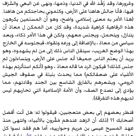
وغرورها، وقد زَهَّد الله في الدنيا، وذمها، ونهى عن البغي والسَّرَف
فيها، فأنا جالسٌ هاهنا على الأرض، وكلموني بحاجتكم من هاهنا.
(هذا الأمر به معنى إسلامي واضح، وهو أن المسلمين يكرهون
هذه الرفاهية كراهية شديدة، وقد كان من الممكن ل معاذ أن
يتنازل، ويتحمل، ويجلس معهم، ولكن في هذا الأمر ذكاء، وبعد
سياسي من معاذ ، بالإضافة إلى ورعه وتقواه، فبجلوسه في الخارج
بهذا الوضع الغريب، سينقل الناس ذلك إلى من لم يشهدوه، وهو
يريد أن يعلم الناس جميعًا أنه جلس على الأرض، ويتساءلون لم
جلس كذلك؟ فيكون الرد ما قاله معاذ ، وهو (أنكم استأثرتم بهذه
الأشياء على ضعفائكم) مما يحدث بلبلة في صفوف الجيش
الرومي، ويشعرهم بالفارق الشاسع بين الجند وقادتهم، مما
يؤدي إلى تصدع الصف، وأن الأمة الإسلامية التي تحاربهم ليس
لديهم هذه التفرقة).
فنظر بعضهم إلى بعض متعجبين، فيقولوا له: هل أنت أفضل
أصحابك ؟؟ (ذلك أن الزهد عندهم مَقْرون بالأنبياء، وانتهى منذ
عهد المسيح عيسى بن مريم وحوارييه، أما هم فقد نسوا كل