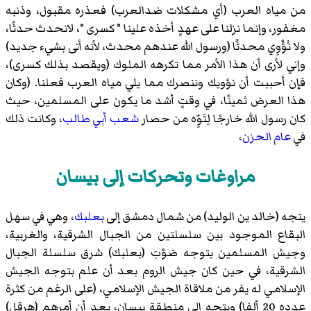
من مياه العرب (أي مشكلات ضدالعرب) فعذره مقبول، وذنبه
مغفور، وإنما نزلنا على عهدٍ أخذه علينا " كسرى "، لانحدث حدثًا،
ولا نُؤْوِي محدثًا (ورسول الله عندهم محدث، لأنه أتى بشيء جديد)
وإني لأرى أن هذا الأمر مما تكرهه الملوك (ويقصد بذلك كسرى)،
فإن أحببت أن نؤويك وننصرك مما يلي مياه العرب فعلنا. (وكان
هذا العرض ثمينًا، في وقتٍ أشد ما يكون على المسلمين، حيث
كان رسول الله خارجًا لِتَوِّه من حصار
شعب أبي طالب
، وكانت ذلك
في
عام الحزن
،
مراوغات وتحركات إلى بيسان
يتجه (خالد ين الوليد) من شمال دمشق إلى
بعلبك
، وهي في سهل
البقاع الموجود بين سلسلتين من الجبال الشرقية، والغربية،
وجيش المسلمين يتوجه صَوْبَ (بعلبك) شرق سلسلة الجبال
الشرقية، في حين كان جيش الروم بعد أن علم بتوجه الجيش
الإسلامي له يفر من ملاقاة الجيش الإسلامي، (على الرغم من كثرة
عدده 20 ألفا) ويتجه إلى منطقة بيسان، بعد أن أمرهم (هرقل)