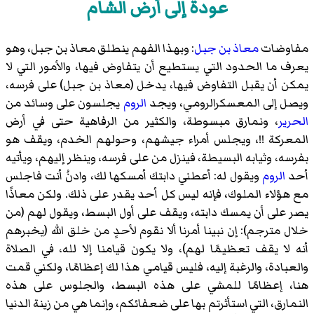
عودة إلى أرض الشام
مفاوضات
معاذ بن جبل
: وبهذا الفهم ينطلق معاذ بن جبل، وهو
يعرف ما الحدود التي يستطيع أن يتفاوض فيها، والأمور التي لا
يمكن أن يقبل التفاوض فيها، يدخل (معاذ بن جبل) على فرسه،
ويصل إلى المعسكرالرومي، ويجد
الروم
يجلسون على وسائد من
الحرير
، ونمارق مبسوطة، والكثير من الرفاهية حتى في أرض
المعركة !!، ويجلس أمراء جيشهم، وحولهم الخدم، ويقف هو
بفرسه، وثيابه البسيطة، فينزل من على فرسه، وينظر إليهم، ويأتيه
أحد
الروم
ويقول له: أعطني دابتك أمسكها لك، وادنُ أنت فاجلس
مع هؤلاء الملوك، فإنه ليس كل أحد يقدر على ذلك. ولكن معاذًا
يصر على أن يمسك دابته، ويقف على أول البسط، ويقول لهم (من
خلال مترجم): إن نبينا أمرنا ألا نقوم لأحدٍ من خلق الله (يخبرهم
أنه لا يقف تعظيمًا لهم)، ولا يكون قيامنا إلا لله، في الصلاة
والعبادة، والرغبة إليه، فليس قيامي هذا لك إعظامًا، ولكني قمت
هنا، إعظامًا للمشي على هذه البسط، والجلوس على هذه
النمارق، التي استأثرتم بها على ضعفائكم، وإنما هي من زينة الدنيا