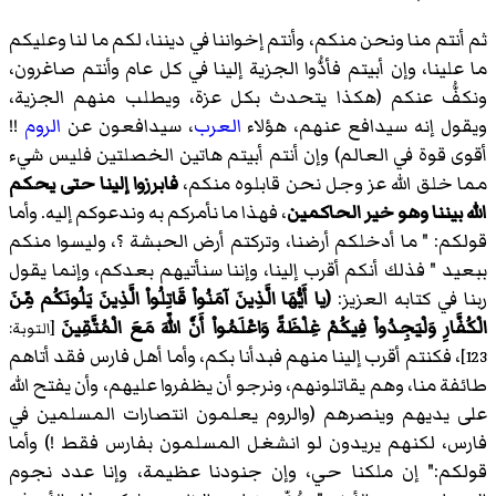
ثم أنتم منا ونحن منكم، وأنتم إخواننا في ديننا، لكم ما لنا وعليكم
ما علينا، وإن أبيتم فأدُّوا الجزية إلينا في كل عام وأنتم صاغرون،
ونكفُّ عنكم (هكذا يتحدث بكل عزة، ويطلب منهم الجزية،
ويقول إنه سيدافع عنهم، هؤلاء
العرب
، سيدافعون عن
الروم
!!
أقوى قوة في العالم) وإن أنتم أبيتم هاتين الخصلتين فليس شيء
مما خلق الله عز وجل نحن قابلوه منكم،
فابرزوا إلينا حتى يحكم
الله بيننا وهو خير الحاكمين
، فهذا ما نأمركم به وندعوكم إليه. وأما
قولكم: " ما أدخلكم أرضنا، وتركتم
أرض الحبشة
؟، وليسوا منكم
ببعيد " فذلك أنكم أقرب إلينا، وإننا سنأتيهم بعدكم، وإنما يقول
ربنا في كتابه العزيز:
(يا أَيُّهَا الَّذِينَ آمَنُواْ قَاتِلُواْ الَّذِينَ يَلُونَكُم مِّنَ
الْكُفَّارِ وَلْيَجِدُواْ فِيكُمْ غِلْظَةً وَاعْلَمُواْ أَنَّ اللّهَ مَعَ الْمُتَّقِينَ
[التوبة:
، فكنتم أقرب إلينا منهم فبدأنا بكم، وأما أهل فارس فقد أتاهم
123]
طائفة منا، وهم يقاتلونهم، ونرجو أن يظفروا عليهم، وأن يفتح الله
على يديهم وينصرهم (والروم يعلمون انتصارات المسلمين في
فارس، لكنهم يريدون لو انشغل المسلمون بفارس فقط !) وأما
قولكم:" إن ملكنا حي، وإن جنودنا عظيمة، وإنا عدد نجوم