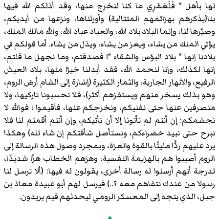
لها بأهل " فَلَعَمْرِي ما كنا لنخرج منها، وقد أذلكم الله فيها
بنا(يذكرهم بهزائمهم المتتالية) وأورثناها، ونزعها من أيديكم،
وصيَّرها لنا، وإنما البلاد بلاد الله، والعباد عباد الله، والله مالك الملك،
يؤتي الملك من يشاء، ويعز من يشاء، ويذل من يشاء. أما قولكم في
بلادنا إنها " بلاد البؤس والشقاء "! فصدقتم، وما نجهل ما قلتم،
إنها لكذلك، وإنا لنحمد الله، فقد أبدلنا خيرًا منها، بلاد العيش
الرفيع، والأنهار الجارية، والثمار الكثيرة (إشارة إلى الشام أرض الروم،
وهو بذلك يسخر منهم ويستفزهم أكثر)، فلا تحسبونا تاركيها، ولا
منصرفين عنها حتى نفنيكم، ونخرجكم عنها، فأقيموا ؛ فوالله لا
نجشمكم: إن أنتم لم تأتونا إلا أن نأتيكم، وإن أنتم أقمتم لنا فلا
نبرح حتى نبيد خضراءكم، ونستأصل شأفتكم إن شاء لله) وهكذا
يرد عليهم ردًّا مليئًا بالقوة والعزة، وبمجرد وصول هذه الرسالة إلى
الروم أصيبوا هم بالهزيمة النفسية، وهزهم الخطاب هزًا شديدًا،
لدرجة أنهم أرسلوا له رسالة أخرى، يقولون له فيها: (ألا ترسل لنا
رسولا من عندك نتفاهم معه ؟..) فيرسل لهم أبو عبيدة معاذ بن
جبل، الذي يتجه إلى المعسكر الرومي ليحدثهم فيم يريدون.