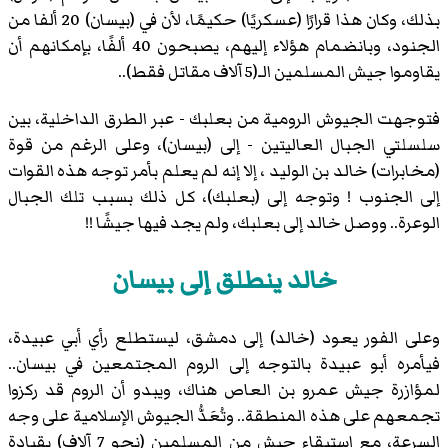
بذلك، وكان هذا قرارًا (عسكريًا) حكيمًا، لأن في (بيسان) 20 ألفا من
الجنود، وبانضمام هؤلاء إليهم، يصبحون 40 ألفًا، بإمكانهم أن
يقاوموا جيش المسلمين الـ(5 آلاف مقاتل فقط)..
فتوجهت الجيوش الرومية من بعلبك - عبر الطرق الداخلية، بين
سلسلتي الجبال العاليتين - إلى (بيسان)، وعلى الرغم من قوة
(مخابرات) خالد بن الوليد ، إلا إنه لم يعلم بأمر توجه هذه القوات
إلى الجنوب ! وتوجه إلى (بعلبك)، كل ذلك بسبب تلك الجبال
الوعرة.. ووصل خالد إلى بعلبك، ولم يجد فيها جيشًا !!
خالد ينطلق إلى بيسان
وعلى الفور يعود (خالد) إلى دمشق، ليستطلع رأي أبي عبيدة،
فيأمره أبو عبيدة بالتوجه إلى الروم المجتمعين في بيسان..
لمؤازرة جيش عمرو بن العاص هناك، ويبدو أن الروم قد ركزوا
تجمعهم على هذه المنطقة.. وتُعَدُّ الجيوش الإسلامية على وجه
السرعة، مع استبقاء جيش من المسلمين (نحو 7 آلاف) بقيادة