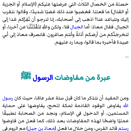
خصلة من الخصال الثلاث التي عرضتها عليكم (الإسلام أو الجزية
أو القتال) ما فعلنا. فغضبوا عند ذلك غضبًا شديدًا، وقالوا: نتقرب
إليك وتتباعد عنا؟ اذهب إلى أصحابك، إنا لنرجو أن نُفِرَّكم غدا إلى
الجبال. فقال معاذ: أما
الجبال
فلا، ولكن واللهِ لتَقْتُلُنَّنا عن آخرنا، أو
لنخرجَنَّكم من أرضكم أذلةً وأنتم صاغرون. فانصرف معاذ إلى أبي
عبيدة فأخبره بما قالوا، وبما رد عليهم.
...
عبرة من مفاوضات
الرسول
ﷺ
ومن المفيد أن نتذكر ما كان قبل ستة عشر عامًا، حيث كان
رسول
الله
يفاوض الوفود القادمة لمكة للحج، يفاوضها على حماية
المسلمين، أو الدخول في الإسلام، ونجد من الصحابة تطبيقًا
عمليًا واضحًا لهذه المفاوضات بعد ذلك، كما فعل من فاوضوا
رستم
قائد الفرس، ومن خلال ما فعل (
معاذ بن جبل
) مع الروم في