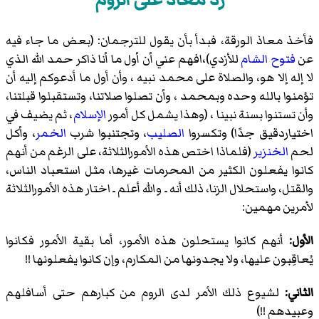
فأخذ معاذ الورقة، فبدأ بأن يقول للترجمان: (بعض ما جاء فيه
عن
فتوح الشام
للأزدي)،افهم عني أن أول ما أنا ذاكر حمد الله الذي
لا إله إلا هو، والصلاة على محمد نبيه ، وأن أول ما أدعوكم إليه أن
تؤمنوا بالله وحده وبمحمد ، وأن تصلوا صلاتنا، وتستقبلوا قبلتنا،
وأن تستنوا بسنة نبينا ، (وهذا يشمل كل أمور
الإسلام
، ثم يضيف في
اختياردقيق جدًا) وتكسروا
الصليب
، وتجتنبوا شرب
الخمر
، وأكل
لحم
الخنزير
(فلماذا اختص هذه الأمورالثلاثة، على الرغم من أنهم
كانوا يفعلون الكثير من المحرمات غيرها، مثل استعباد الناس،
والقتل، واستحلال الزنا، ذلك أنه ـ والله أعلم ـ اختار هذه الأمورالثلاثة
لأمرين مهمين:
الأول:
أنهم كانوا يستحلون هذه الأمور، أما بقية الأمور فكانوا
يُعاقِبون عليها، ولا يجدونها من المكارم، وإن كانوا يفعلونها !!
الثاني:
لشيوع ذلك الأمر لدى الروم من كبارهم حتى أسافلهم
وعبيدهم !!)