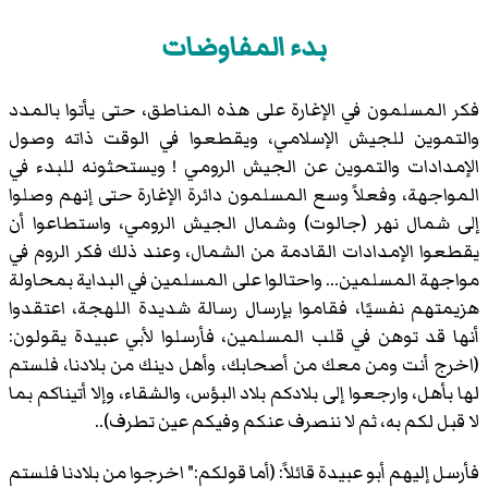
بدء المفاوضات
فكر المسلمون في الإغارة على هذه المناطق، حتى يأتوا بالمدد
والتموين للجيش الإسلامي، ويقطعوا في الوقت ذاته وصول
الإمدادات والتموين عن الجيش الرومي ! ويستحثونه للبدء في
المواجهة، وفعلاً وسع المسلمون دائرة الإغارة حتى إنهم وصلوا
إلى شمال نهر (جالوت) وشمال الجيش الرومي، واستطاعوا أن
يقطعوا الإمدادات القادمة من الشمال، وعند ذلك فكر الروم في
مواجهة المسلمين... واحتالوا على المسلمين في البداية بمحاولة
هزيمتهم نفسيًا، فقاموا بإرسال رسالة شديدة اللهجة، اعتقدوا
أنها قد توهن في قلب المسلمين، فأرسلوا لأبي عبيدة يقولون:
(اخرج أنت ومن معك من أصحابك، وأهل دينك من بلادنا، فلستم
لها بأهل، وارجعوا إلى بلادكم بلاد البؤس، والشقاء، وإلا أتيناكم بما
لا قبل لكم به، ثم لا ننصرف عنكم وفيكم عين تطرف)..
فأرسل إليهم أبو عبيدة قائلاً: (أما قولكم:" اخرجوا من بلادنا فلستم