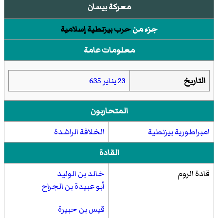
معركة بيسان
جزء من
حرب بيزنطية إسلامية
معلومات عامة
التاريخ
23 يناير
635
المتحاربون
امبراطورية بيزنطية
الخلافة الراشدة
القادة
قادة الروم
خالد بن الوليد
أبو عبيدة بن الجراح
قيس بن حبيرة