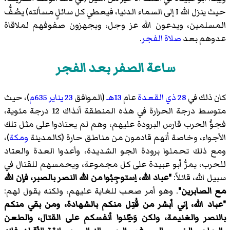
حيث ينزل الله I إلى السماء الدنيا، فيعطي كل سائلٍ مسألته) يصُفُّ
المسلمين، ويدعون الله عز وجل، ويجهزون صفوفهم لملاقاة
عدوهم بعد
صلاة الفجر
.
ساعة الصفر بعد الفجر
كان ذلك في
28 ذي القعدة
عام
13هـ
(الموافق
23 يناير
635م
)، حيث
متوسط درجة الحرارة في هذه المنطقة آنذاك 12 درجة مئوية،
فجوُّ الحرب قارس البرودة عليهم، وهم لم يعتادوا على مثل تلك
الأجواء، وخاصة أنهم قادمون من مناطق حارة (كالمدينة
ومكة
)،
ومع ذلك تحملوا برودة الجو الشديدة، وأعدوا العدة والعتاد
للحرب، يمرُّ أبو عبيدة على كل مجموعة، ويحمسهم للقتال في
سبيل الله، قائلاً:
"عباد الله، اِستوجِبُوا من الله النصر بالصبر، فإن الله
مع الصابرين"
. وهو أمر صعب للغاية عليهم، ولكنه يقول لهم:
"عباد الله، إني أبشر من قُتِل منكم بالشهادة، ومن بقي منكم
بالنصر والغنيمة، ولكن وَطِّنوا أنفسكم على القتال، والطعن