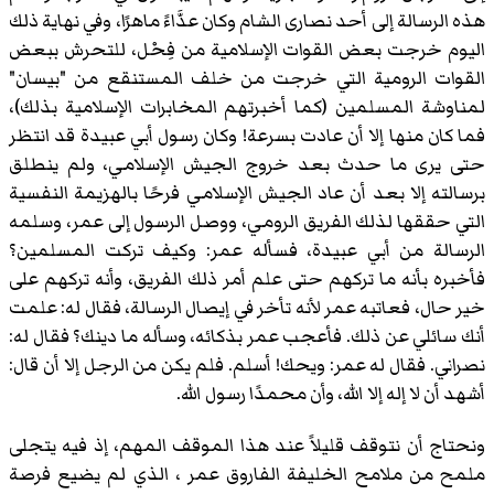
هذه الرسالة إلى أحد نصارى الشام وكان عدَّاءً ماهرًا، وفي نهاية ذلك
اليوم خرجت بعض القوات الإسلامية من فِحْل، للتحرش ببعض
القوات الرومية التي خرجت من خلف المستنقع من "بيسان"
لمناوشة المسلمين (كما أخبرتهم المخابرات الإسلامية بذلك)،
فما كان منها إلا أن عادت بسرعة! وكان رسول أبي عبيدة قد انتظر
حتى يرى ما حدث بعد خروج الجيش الإسلامي، ولم ينطلق
برسالته إلا بعد أن عاد الجيش الإسلامي فرحًا بالهزيمة النفسية
التي حققها لذلك الفريق الرومي، ووصل الرسول إلى عمر، وسلمه
الرسالة من أبي عبيدة، فسأله عمر: وكيف تركت المسلمين؟
فأخبره بأنه ما تركهم حتى علم أمر ذلك الفريق، وأنه تركهم على
خير حال، فعاتبه عمر لأنه تأخر في إيصال الرسالة، فقال له: علمت
أنك سائلي عن ذلك. فأعجب عمر بذكائه، وسأله ما دينك؟ فقال له:
نصراني. فقال له عمر: ويحك! أسلم. فلم يكن من الرجل إلا أن قال:
أشهد أن لا إله إلا الله، وأن محمدًا رسول الله.
ونحتاج أن نتوقف قليلاً عند هذا الموقف المهم، إذ فيه يتجلى
ملمح من ملامح الخليفة الفاروق عمر ، الذي لم يضيع فرصة