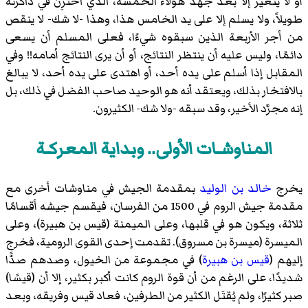
أو لا يتغير إلا بعد جهد هؤلاء الخمسة، الذي اخْتُزِن في ذاكرته
طويلاً، ولا يسلم إلا على يد الخامس هذا، وهذا -لا شك- لا ينقص
من أجر الأربعة الذين سبقوه شيءًا، فعلى المسلم أن يسعى
دائمًا، وليس عليه أن ينتظر النتائج، أو أن يرى النتائج أمامه!! وفي
المقابل إذا أسلم على يده أحد، أو اهتدى على يده أحد، لا يبالغ
بالافتخار بذلك، ويعتقد أنه هو الوحيد صاحب الفضل في ذلك، بل
إنه مجرَّد الأخير، وقد سبقه -ولا شك- الكثيرون.
المناوشـات الأولى.. وبداية المعركـة
يخرج
خالد بن الوليد
بمقدمة الجيش في مناوشات أخرى مع
مقدمة جيش الروم في 1500 من الفرسان، فيقسم جيشه أقسامًا
ثلاثة، ويكون هو في قلبها، وعلى الميمنة (قيس بن هبيرة)، وعلى
الميسرة (ميسرة بن مسروق). تقدمت إحدى القوى الرومية، فخرج
إليهم (
قيس بن هبيرة
) في مجموعة من الخيول، وصدهم صدًّا
شديدًا، على الرغم من أن قوة الروم كانت أكبر بكثير، إلا أن (قيسًا)
صبر كثيرًا، ولم يُقتَل الكثير من الطرفين، فعاد قيس وفريقه، وبعد