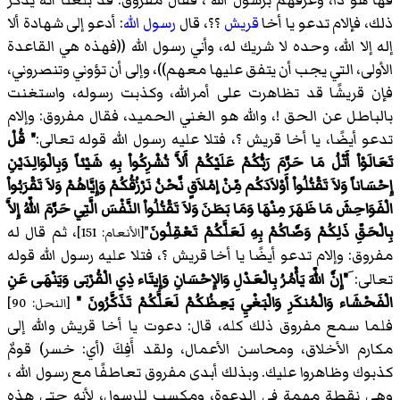
ذلك، فإلام تدعو يا أخا
قريش
؟؟، قال
رسول الله
: أدعو إلى شهادة ألا
إله إلا الله، وحده لا شريك له، وأني رسول الله ((فهذه هي القاعدة
الأولى، التي يجب أن يتفق عليها معهم))، وإلى أن تؤوني وتنصروني،
فإن قريشًا قد تظاهرت على أمرالله، وكذبت رسوله، واستغنت
بالباطل عن الحق !، والله هو الغني الحميد، فقال مفروق: وإلام
تدعو أيضًا، يا أخا قريش ؟، فتلا عليه رسول الله قوله تعالى:
" قُلْ
تَعَالَوْاْ أَتْلُ مَا حَرَّمَ رَبُّكُمْ عَلَيْكُمْ أَلاَّ تُشْرِكُواْ بِهِ شَيْئاً وَبِالْوَالِدَيْنِ
إِحْسَاناً وَلاَ تَقْتُلُواْ أَوْلاَدَكُم مِّنْ إمْلاَقٍ نَّحْنُ نَرْزُقُكُمْ وَإِيَّاهُمْ وَلاَ تَقْرَبُواْ
الْفَوَاحِشَ مَا ظَهَرَ مِنْهَا وَمَا بَطَنَ وَلاَ تَقْتُلُواْ النَّفْسَ الَّتِي حَرَّمَ اللّهُ إِلاَّ
بِالْحَقِّ ذَلِكُمْ وَصَّاكُمْ بِهِ لَعَلَّكُمْ تَعْقِلُونَ
"
، ثم قال له
[الأنعام: 151]
مفروق: وإلام تدعو أيضًا يا أخا قريش ؟، فتلا عليه رسول الله قوله
تعالى: َ
"إِنَّ اللّهَ يَأْمُرُ بِالْعَدْلِ وَالإِحْسَانِ وَإِيتَاء ذِي الْقُرْبَى وَيَنْهَى عَنِ
الْفَحْشَاء وَالْمُنكَرِ وَالْبَغْيِ يَعِظُكُمْ لَعَلَّكُمْ تَذَكَّرُونَ "
[النحل: 90]
فلما سمع مفروق ذلك كله، قال: دعوت يا أخا قريش والله إلى
مكارم الأخلاق، ومحاسن الأعمال، ولقد أَفِكَ (أي: خسر) قومٌ
كذبوك وظاهروا عليك. وبذلك أبدى مفروق تعاطفًا مع رسول الله ،
وهي نقطة مهمة في الدعوة، ومكسب للرسول، لأنه حتى هذه