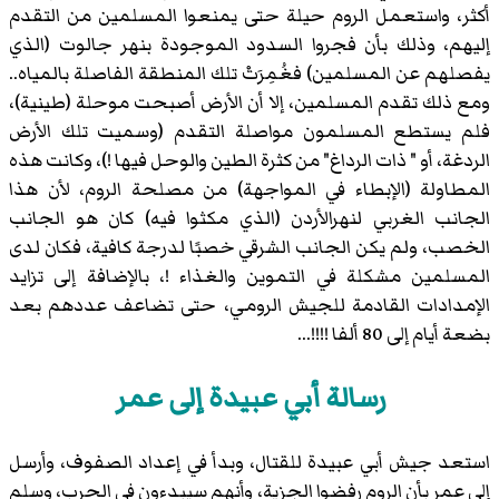
أكثر، واستعمل الروم حيلة حتى يمنعوا المسلمين من التقدم
إليهم، وذلك بأن فجروا السدود الموجودة بنهر جالوت (الذي
يفصلهم عن المسلمين) فغُمِرَتْ تلك المنطقة الفاصلة بالمياه..
ومع ذلك تقدم المسلمين، إلا أن الأرض أصبحت موحلة (طينية)،
فلم يستطع المسلمون مواصلة التقدم (وسميت تلك الأرض
الردغة، أو " ذات الرداغ" من كثرة الطين والوحل فيها !)، وكانت هذه
المطاولة (الإبطاء في المواجهة) من مصلحة الروم، لأن هذا
الجانب الغربي لنهرالأردن (الذي مكثوا فيه) كان هو الجانب
الخصب، ولم يكن الجانب الشرقي خصبًا لدرجة كافية، فكان لدى
المسلمين مشكلة في التموين والغذاء !، بالإضافة إلى تزايد
الإمدادات القادمة للجيش الرومي، حتى تضاعف عددهم بعد
بضعة أيام إلى 80 ألفا !!!!...
رسالة أبي عبيدة إلى عمر
استعد جيش أبي عبيدة للقتال، وبدأ في إعداد الصفوف، وأرسل
إلى عمر بأن الروم رفضوا الجزية، وأنهم سيبدءون في الحرب، وسلم