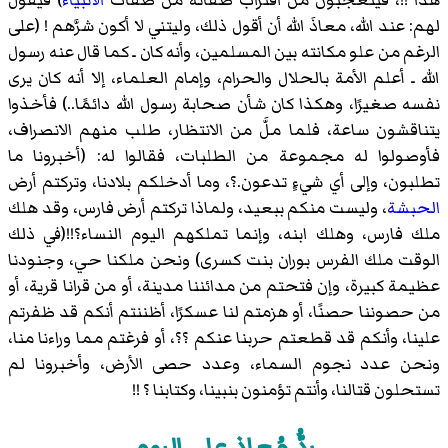
هذا !!، فيتعجبون من اقتراب صفاته من صفات
الأنبياء
) فيقول
لهم: عند الله، معاذَ الله أن أقول ذلك، وليتني لا أكون شرَّهم ! (على
الرغم من علو مكانته بين المسلمين، وأنه كان ـ كما قال عنه رسول
الله ـ أعلم الأمة بالحلال والحرام، وإمام العلماء، إلا أنه كان يرى
نفسه صغيرًا، وهكذا كان شأن صحابة رسول الله دائمًا..) فأخذوا
يتناقشون ساعة، فلما ملَّ من الانتظار، طلب منهم الانصراف،
فأوصولوا له مجموعة من الطلبات، فقالوا له: (أخبرونا ما
تطلبون، وإلى أي شيءٍ تدعون.؟، وما أدخلكم بلادنا، وتركتم أرض
الحبشة
، وليست منكم ببعيد، ولماذا تركتم أرض فارس، وقد هلك
ملك فارس، وهلك ابنه، وإنما تملكهم اليوم النساء؟!!(في ذلك
الوقت ملك الفرس بوران بنت كسرى) ونحن ملكنا حي، وجنودنا
عظيمة كبيرة، وإن فتحتم من مدائننا مدينة، أو من قرانا قرية، أو
من حصوننا حصنًا، أو هزمتم لنا عسكرًا، أظننتم أنكم قد ظفرتم
علينا، وأنكم قد قطعتم حربنا عنكم ؟؟، أو فرغتم مما وراءنا منا،
ونحن عدد نجوم السماء، وعدد حصى الأرض، وأخبرونا لم
تستحلون قتالنا، وأنتم تؤمنون بنبينا، وكتابنا ؟ !!
ردُّ مُعاذ على الروم