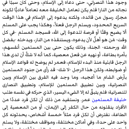
وجود هذا النصراني، حتى دعاه إلى الإسلام، وحتى كان سببًا في
نجاته من النار! فلم يكن تعامل الخليفة معه تعاملاً عاديًّا لكونه
مجرَّد رسول من قائده، ولكنه يدعوه إلى الإسلام في هذا الوقت
السريع المحدود، ويسلم الرجل فعلاً، وهكذا يجب على المسلم
ألا يضيع وقتًا أو فرصة للدعوة إلى الله، فسيجد المسلم -في كل
وقت- مَن هو أهلٌ لأن يدعوه، ويستنقذه من النار، ويدخله -بفضل
الله ورحمته- الجنة، وذلك يكون حتى بين المسلمين أنفسهم،
بأمره بطاعة، أو نهيه عن فعل معصية، كما أنه لا شكَّ أن لدى هذا
الرجل قابلية منذ البدء للإسلام، فعمر لم يوضح له قواعد الإسلام
أو ضوابطه، ولكن هذا الرجل -لا شك- قد رأى من جنود المسلمين
بأرض الشام ما أعجبه، وما وجد فيه الفرق بين الإسلام وبين
النصرانية، وبين تطبيق المسلمين للإسلام، وتطبيق النصارى
للنصرانية؛ فلم يتبقَّ له إلا الشيء اليسير، الذي حركه في نفسه طلب
خليفة المسلمين
عمر. ونستفيد من ذلك أن لكل فرد عددًا من
الأفراد ينقلونه من حال الكفر إلى الإيمان، أو من المعصية إلى
الطاعة، نفترض أن لكل فرد مثلاً خمسة أشخاص، يحدثونه كل
واحد على حدة، وفي أماكن مختلفة، ومواقف مختلفة، ولا يسلم