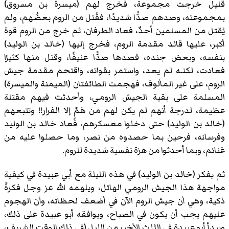
قليل خرجت مجموعة، فخرج لهم (
ميسرة بن مسروق
)
بمجموعته، وصدهم صدًّا شديدًا، فقُتل من الروم بعضُهم، ولم
يُقتل من المسلمين أحدٌ، فعاد الطرفان، ثم خرج من الروم قوة
أكبر، عليها قائد مقدمة الروم، فخرج إليها (خالد بن الوليد)
بنفسه، وبعض جنده، فصدها صدًّا عنيفًا، وقتل منها كثيرًا
فعادت، لكنـه لم يعد، واستمر بقواته، واقتحم مقدمة جيش
الروم، على غير المألوف، فهجمت الطائفتان (الميمنة والميسرة)
المسلمة على بقية الجيش الرومي، وأحدثت فيهم مقتلة
عظيمة، لدرجة أنهم لم يكن لهم من هَمٍّ إلا الفرار!! وتتبعهم
(خالد بن الوليد) حتى دخلوا معسكرهم، فعاد خالد بن الوليد
وفرسانه، فرحين بما حصدوه من نصر، وما حصلوا عليه من
غنائم، وبما أحدثوا من هزة نفسية شديدة للروم.
ثم يفكر (خالد بن الوليد) في هذه الليلة مع أبي عبيدة في كيفية
مواجهة هذا الجيش الرومي الهائل، ويلهمه الله عز وجل فكرةً
ذكية، وهي أن جيش الروم الآن في أضعف لحظاته، وأن الهجوم
عليهم يجب أن يكون في الصباح، ويوافقه أبو عبيدة على ذلك،
ويبدأ أبو عبيدة في الثلث الأخير من الليل (في ذلك الوقت الشريف،