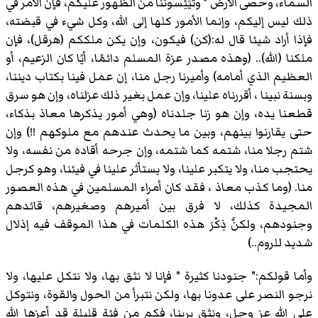
السماء، وحصى الأرض " وتُيَئِّسوننا من الظهور عليكم، فإن الأمر في
ذلك ليس إليكم، وإنما الأمور كلها إلى الله، وكل شيء في قبضته،
فإذا أراد شيئا قال له:(كن) فيكون، وإن يكن ملككم (هرقل)، فإن
ملكنا (الله).. (وهذه مصدر
عزة المسلم
دائمًا، أيًا كان الزعيم، أو
العظيم الذي أمامه) وأميرنا رجل منا، إن عمل فينا بكتاب ديننا،
وبسنة نبينا ، أقررناه علينا، وإن عمل بغير ذلك عزلناه، وإن هو سرق
قطعنا يده، وإن هو زنا جلدناه (وهي أمور يذكرها معاذ بذكاء،
حتى يقارنوا بينهم، وبين ما يحدث عندهم مع ملوكهم !!) وإن
شتم رجلا منا، شتمه كما شتمه، وإن جرحه أقاده من نفسه، ولا
يحتجب منا، ولا يتكبر علينا، ولا يستأثر علينا في فيئنا، وهو كرجل
منا. (وما كذب معاذ ، فقد كان أمراء المسلمين في هذه العصور
المجيدة كذلك، لا فرق بين أميرهم وصغيرهم، قائدهم
وجنودهم، ولكنَّ ذِكْرَ هذه الكلمات في هذا الموقف فيه إذلال
شديد للروم..)
وأما قولكم:" جنودنا كثيرة " فإنا لا نثق بها، ولا نتكل عليها، ولا
نرجو النصر على عدونا بها، ولكن نتبرأ من الحول والقوة، ونتوكل
على الله عز وجل، ونثق بربنا، فكم من فئة قليلة قد أعزها الله