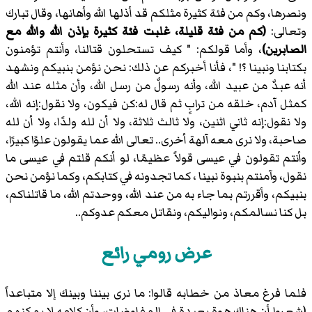
ونصرها، وكم من فئة كثيرة مثلكم قد أذلها الله وأهانها، وقال تبارك
وتعالى:
(كم من فئة قليلة، غلبت فئة كثيرة بإذن الله والله مع
الصابرين)
، وأما قولكم: " كيف تستحلون قتالنا، وأنتم تؤمنون
بكتابنا ونبينا ؟! "، فأنا أخبركم عن ذلك: نحن نؤمن بنبيكم ونشهد
أنه عبدٌ من عبيد الله، وأنه رسولٌ من رسل الله، وأن مثله عند الله
كمثل آدم، خلقه من ترابٍ ثم قال له:كن فيكون، ولا نقول:إنه الله،
ولا نقول:إنه ثاني اثنين، ولا ثالث ثلاثة، ولا أن لله ولدًا، ولا أن لله
صاحبة، ولا نرى معه آلهة أخرى.. تعالى الله عما يقولون علوًا كبيرًا،
وأنتم تقولون في عيسى قولاً عظيمًا، لو أنكم قلتم في عيسى ما
نقول، وآمنتم بنبوة نبينا ، كما تجدونه في كتابكم، وكما نؤمن نحن
بنبيكم، وأقررتم بما جاء به من عند الله، ووحدتم الله، ما قاتلناكم،
بل كنا نسالمكم، ونواليكم، ونقاتل معكم عدوكم..
عرض رومي رائع
فلما فرغ معاذ من خطابه قالوا: ما نرى بيننا وبينك إلا متباعداً
(شعروا أن هناك هوة بعيدة في المفاوضات، وأن كلامه لا يمكنهم