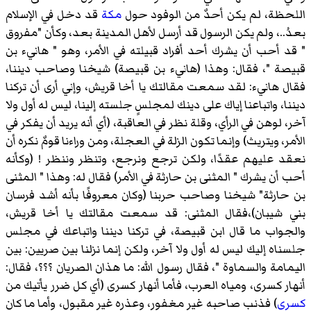
اللحظة، لم يكن أحدٌ من الوفود حول
مكة
قد دخل في الإسلام
بعدُ..، ولم يكن الرسول قد أرسل لأهل المدينة بعد، وكأن "مفروق
" قد أحب أن يشرك أحد أفراد قبيلته في الأمر، وهو " هانيء بن
قبيصة "، فقال: وهذا (
هانيء بن قبيصة
) شيخنا وصاحب ديننا،
فقال هانيء: لقد سمعت مقالتك يا أخا قريش، وإني أرى أن تركنا
ديننا، واتباعنا إياك على دينك لمجلسٍ جلسته إلينا، ليس له أول ولا
آخر، لوهن في الرأي، وقلة نظر في العاقبة، (أي أنه يريد أن يفكر في
الأمر، ويتريث) وإنما تكون الزلة في العجلة، ومن وراءنا قومٌ نكره أن
نعقد عليهم عقدًا، ولكن ترجع ونرجع، وتنظر وننظر ! (وكأنه
أحب أن يشرك " المثنى بن حارثة في الأمر) فقال له: وهذا " المثنى
بن حارثة" شيخنا وصاحب حربنا (وكان معروفًا بأنه أشد فرسان
بني شيبان)،فقال المثنى: قد سمعت مقالتك يا أخا قريش،
والجواب ما قال ابن قبيصة، في تركنا ديننا واتباعك في مجلس
جلسناه إليك ليس له أول ولا آخر، ولكن إنما نزلنا بين صريين: بين
اليمامة والسماوة "، فقال رسول الله: ما هذان الصريان ؟؟؟، فقال:
أنهار كسرى، ومياه العرب، فأما أنهار كسرى (أي كل ضرر يأتيك من
كسرى
) فذنب صاحبه غير مغفور، وعذره غير مقبول، وأما ما كان