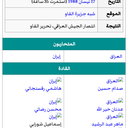
التاريخ
17 نيسان
1988
(استمرت 35 ساعة)
الموقع
شبه جزيرة الفاو
النتيجة
انتصار الجيش العراقي، تحرير الفاو
المتحاربون
العراق
إيران
القادة
صدام حسين
هاشمي رفسنجاني
عدنان خير الله
محسن رضائي
ماهر عبد الرشيد
إسماعيل شورابي