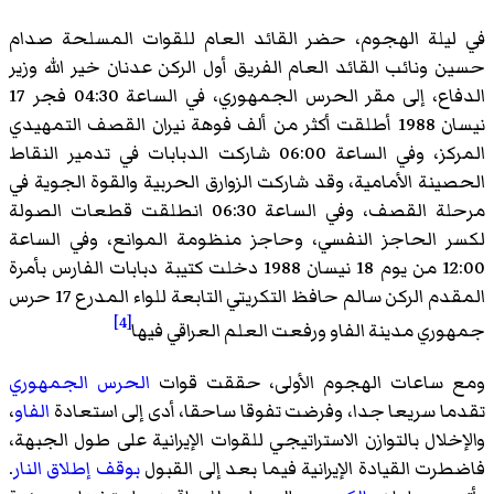
في ليلة الهجوم، حضر القائد العام للقوات المسلحة صدام
حسين ونائب القائد العام الفريق أول الركن عدنان خير الله وزير
الدفاع، إلى مقر الحرس الجمهوري، في الساعة 04:30 فجر 17
نيسان 1988 أطلقت أكثر من ألف فوهة نيران القصف التمهيدي
المركز، وفي الساعة 06:00 شاركت الدبابات في تدمير النقاط
الحصينة الأمامية، وقد شاركت الزوارق الحربية والقوة الجوية في
مرحلة القصف، وفي الساعة 06:30 انطلقت قطعات الصولة
لكسر الحاجز النفسي، وحاجز منظومة الموانع، وفي الساعة
12:00 من يوم 18 نيسان 1988 دخلت كتيبة دبابات الفارس بأمرة
المقدم الركن سالم حافظ التكريتي التابعة للواء المدرع 17 حرس
[4]
جمهوري مدينة الفاو ورفعت العلم العراقي فيها
ومع ساعات الهجوم الأولى، حققت قوات
الحرس الجمهوري
تقدما سريعا جدا، وفرضت تفوقا ساحقا، أدى إلى استعادة
الفاو
،
والإخلال بالتوازن الاستراتيجي للقوات الإيرانية على طول الجبهة،
فاضطرت القيادة الإيرانية فيما بعد إلى القبول
بوقف إطلاق النار
.