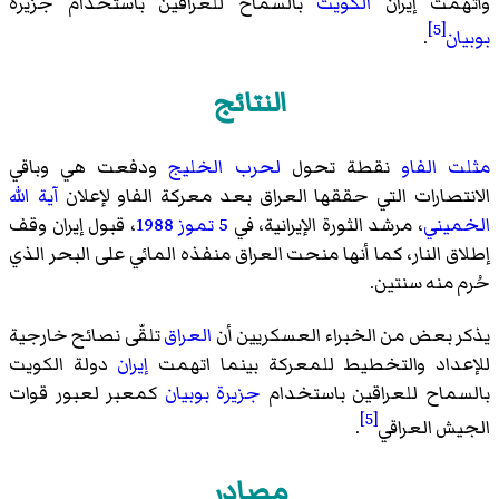
وأتهمت إيران
الكويت
بالسماح للعراقين باستخدام جزيرة
[5]
بوبيان
.
النتائج
مثلت الفاو
نقطة تحول
لحرب الخليج
ودفعت هي وباقي
الانتصارات التي حققها العراق بعد معركة الفاو لإعلان
آية الله
الخميني
، مرشد الثورة الإيرانية، في
5 تموز
1988
، قبول إيران وقف
إطلاق النار، كما أنها منحت العراق منفذه المائي على البحر الذي
حُرم منه سنتين.
يذكر بعض من الخبراء العسكريين أن
العراق
تلقّى نصائح خارجية
للإعداد والتخطيط للمعركة بينما اتهمت
إيران
دولة الكويت
بالسماح للعراقين باستخدام
جزيرة بوبيان
كمعبر لعبور قوات
[5]
الجيش العراقي
.
مصادر