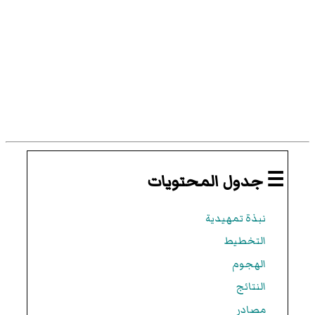
☰ جدول المحتويات
نبذة تمهيدية
التخطيط
الهجوم
النتائج
مصادر