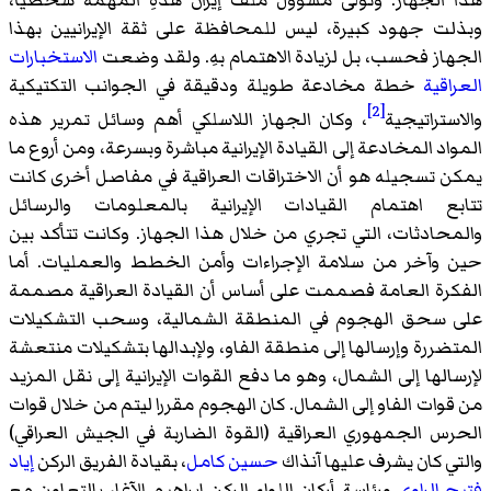
هذا الجهاز. وتولى مسؤول ملف إيران هذهِ المهمة شخصيا،
وبذلت جهود كبيرة، ليس للمحافظة على ثقة الإيرانيين بهذا
الجهاز فحسب، بل لزيادة الاهتمام بهِ. ولقد وضعت
الاستخبارات
العراقية
خطة مخادعة طويلة ودقيقة في الجوانب التكتيكية
[2]
والاستراتيجية
، وكان الجهاز اللاسلكي أهم وسائل تمرير هذه
المواد المخادعة إلى القيادة الإيرانية مباشرة وبسرعة، ومن أروع ما
يمكن تسجيله هو أن الاختراقات العراقية في مفاصل أخرى كانت
تتابع اهتمام القيادات الإيرانية بالمعلومات والرسائل
والمحادثات، التي تجري من خلال هذا الجهاز. وكانت تتأكد بين
حين وآخر من سلامة الإجراءات وأمن الخطط والعمليات. أما
الفكرة العامة فصممت على أساس أن القيادة العراقية مصممة
على سحق الهجوم في المنطقة الشمالية، وسحب التشكيلات
المتضررة وإرسالها إلى منطقة الفاو، ولإبدالها بتشكيلات منتعشة
لإرسالها إلى الشمال، وهو ما دفع القوات الإيرانية إلى نقل المزيد
من قوات الفاو إلى الشمال. كان الهجوم مقررا ليتم من خلال قوات
الحرس الجمهوري العراقية (القوة الضاربة في الجيش العراقي)
والتي كان يشرف عليها آنذاك
حسين كامل
، بقيادة الفريق الركن
إياد
فتيح الراوي
ورئاسة أركان اللواء الركن إبراهيم الآغا، بالتعاون مع