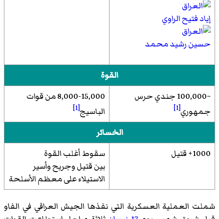
إياد فتيح الراوي
حسين رشيد محمد
القوة
~100,000 جندي حرس
8,000-15,000 من قوات
[1]
[1]
جمهوري
الباسيج
الخسائر
1000+ قتيل
سقوط أغلب القوة
بين قتيل وجريح وأسير
الاستيلاء على معظم الأسلحة
شملت العملية العسكرية التي نفذها الجيش العراقي في الفاو
قبل شروق شمس يوم
17 نيسان
ثلاثة مراحل استطاعت القوات