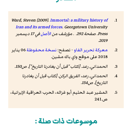
Ward, Steven (2009).
Immortal: a military history of
Iran and its armed forces
. Georgetown University
Press. صفحة 292. . مؤرشف من
الأصل
في 17 ديسمبر
2019.
معركة تحرير الفاو
- تصفح:
نسخة محفوظة
06 يناير
2018 على موقع واي باك مشين.
الحمداني, رعد. [كتاب
"قبل أن يغادرنا التاريخ"
]. ص150.
الحمداني, رعد، الفريق الركن. [كتاب
قبل أن يغادرنا
التاريخ
]. ص154.
المشير عبد الحليم أبو غزاله، الحرب العراقية الإيرانية،
ص.241
موسوعات ذات صلة :