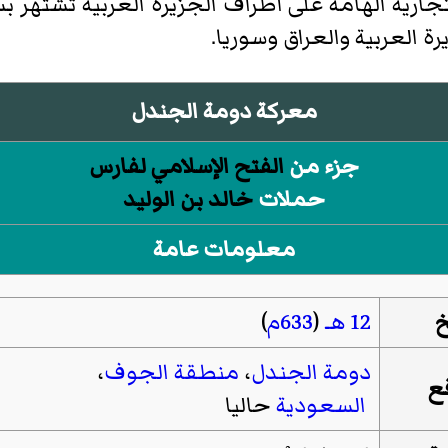
جارية الهامة على أطراف الجزيرة العربية تشتهر 
رة العربية والعراق وسوريا.
معركة دومة الجندل
جزء من
الفتح الإسلامي لفارس
حملات
خالد بن الوليد
معلومات عامة
خ
12 هـ
(
633م
)
دومة الجندل
،
منطقة الجوف
،
ع
السعودية
حاليا