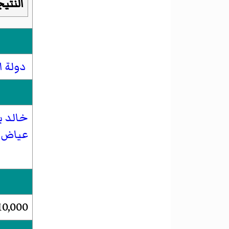
النتي
دولة ال
خالد ب
عياض 
10,000