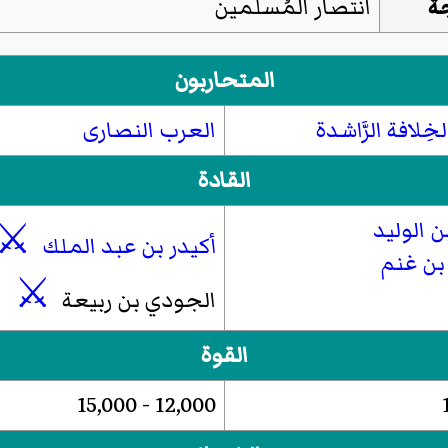
جة
انتصار المُسلمين
المتحاربون
خِلافة الرَّاشدة
العرب النصارى
القادة
ن الوليد
⚔
أكيدر بن عبد الملك
بن غنم
⚔
الجودي بن ربيعة
القوة
12,000 - 15,000