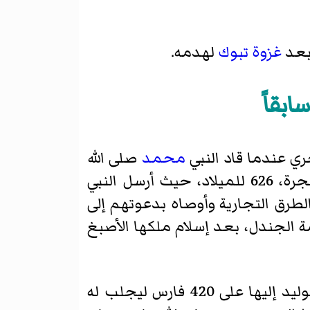
عد
غزوة تبوك
لهدمه.
بقاً
ري عندما قاد النبي
محمد
صلى الله
الطرق التجارية وأوصاه بدعوتهم إلى
الجندل، بعد إسلام ملكها
الأصبغ
صلى الله عليه وسلم خالد بن الوليد إليها على 420 فارس ليجلب له