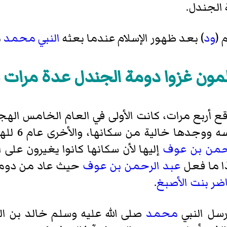
 الجندل.
(
ود
) بعد ظهور الإسلام عندما بعثه
النبي محمد
ب
مون غزوا دومة الجندل عدة مرات سا
ع أربع مرات، كانت الأولى في العام الخامس الهج
جدها خالية من سكانها، والأخرى عام 6 للهجرة، 626 للميلاد، حيث أرسل النبي
رحمن بن عوف
إليها لأن سكانها كانوا يغيرون على 
ذا ما فعل
عبد الرحمن بن عوف
حيث عاد من دومة 
ضر بنت الأصبغ
.
محمد