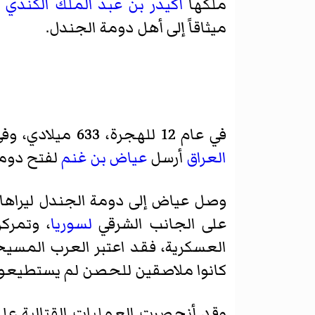
ملكها
أكيدر بن عبد الملك الكندي
ا
ميثاقاً إلى أهل دومة الجندل.
في عام 12 للهجرة، 633 ميلادي، وفي الوقت الذي أمر
العراق
أرسل
عياض بن غنم
لفتح دومة 
وصل عياض إلى دومة الجندل ليراها
على الجانب الشرقي
لسوريا
، وتمرك
العسكرية، فقد اعتبر العرب المسي
كانوا ملاصقين للحصن لم يستطيعوا
وقد أنحصرت العمليات القتالية عل