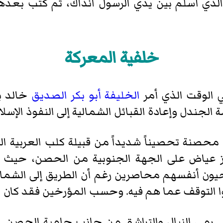
لذي أسلم بين يدي الرسول آنذاك، ثم كتب بعدها
خلفية المعركة
الخليفة
أبو بكر الصديق
خالد ب
الجندل وإعادة القبائل الشمالية إلى النفوذ الإسلا
 محصنة تحصيناً شديداً من قبيلة كلب العربية ا
ز عياض على الجهة الجنوبية من الحصن، حيث نشأ
حيون أنفسهم محاصرين رغم أن الطريق إلى الشما
 التوقف عما هم فيه. وحسب المؤرخين فقد كان ا
ى رمي النبال والتراشق من جانب حامية الحصن. و