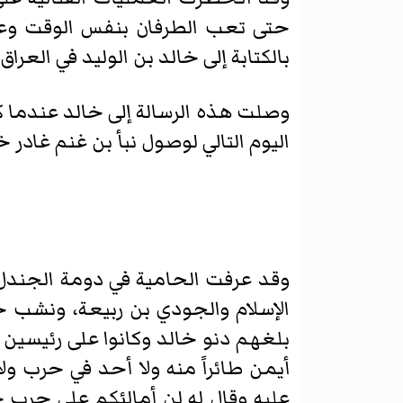
حتى تعب الطرفان بنفس الوقت وعان
بالكتابة إلى خالد بن الوليد في العر
وصلت هذه الرسالة إلى خالد عندما 
اليوم التالي لوصول نبأ بن غنم غادر 
وقد عرفت الحامية في دومة الجندل ب
الإسلام والجودي بن ربيعة، ونشب خلا
بلغهم دنو خالد وكانوا على رئيسين أ
أيمن طائراً منه ولا أحد في حرب ولاي
عليه وقال له لن أمالئكم على حرب