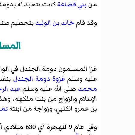
من
بني قضاعة
كانت تتعبد له بدومة
وقد قام
خالد بن الوليد
بتحطيم صنم 
المسل
غزا المسلمون دومة الجندل في الواق
عليه وسلم
غزوة دومة الجندل
بنفسه وو
محمد
صلى الله عليه وسلم
عبد ال
الإسلام والزواج من بنت ملكهم، وه
بن عمرو الكلبي
، وزواجه من ابنته
تما
وفي عام 9 للهجرة أي 630 ميلادي أرسل النبي