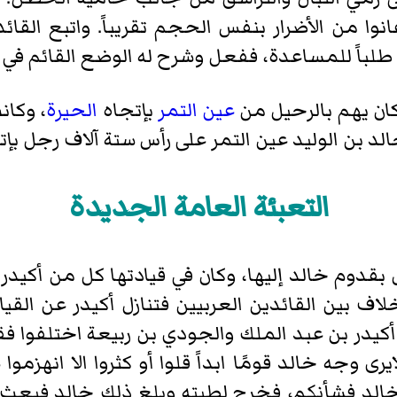
وا من الأضرار بنفس الحجم تقريباً. واتبع القا
اق طلباً للمساعدة، ففعل وشرح له الوضع القائم في
كان يهم بالرحيل من
عين التمر
بإتجاه
الحيرة
، وكان
خالد بن الوليد عين التمر على رأس ستة آلاف رجل بإ
التعبئة العامة الجديدة
قدوم خالد إليها، وكان في قيادتها كل من أكيدر 
ف بين القائدين العربيين فتنازل أكيدر عن القياد
كيدر بن عبد الملك والجودي بن ربيعة اختلفوا فقال
رى وجه خالد قومًا ابداً قلوا أو كثروا الا انهزمو
 خالد فشأنكم، فخرج لطيته وبلغ ذلك خالد فبعث 