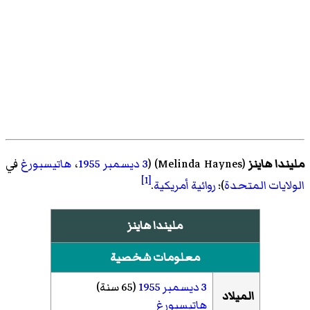
مليندا هاينز
(
Melinda Haynes
)‏ (
3 ديسمبر
1955
،
هاتيسبورغ
في
[1]
الولايات المتحدة
)؛
روائية
أمريكية
.
مليندا هاينز
معلومات شخصية
3 ديسمبر
1955
(65 سنة)
الميلاد
هاتيسبورغ