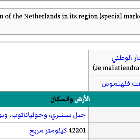
ر الوطني
Je maintiendra
)‏
ت فلهلموس
الأرض
والسكان
جبل سينيري
،
وجولياناتوب
،
وبو
42201
كيلومتر مربع