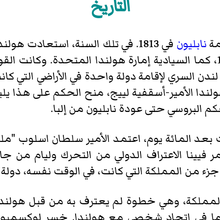
التاريخ
مة
نابليون
في 1813. في تلك السنة، استعادت هولندا استقلالها عن
إمارة هولندا المتحدة
. وكانت الق
 لندن السري لإقامة دولة واحدة في الأراضي التي كا
لندا الأمير-أسقفية لييج، منح الحكم على هذا يليا
 البروسي حتى عودة نابليون من إلبا.
لاضطرابات بعد المائة يوم، اعتمد الأمير سلطان اسلوب 
مر فيينا الاعتراف الدولي من التحرك وليام من 
زء من المملكة التي كانت، في الوقت نفسه، دولة ع
ا في اتحاد شخصي مع هولندا. خسر لوكسمبورغ 