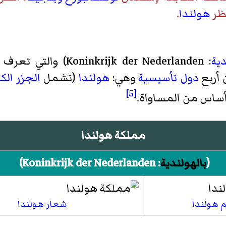
نظر
هولندا
.
دية
: Koninkrijk der Nederlanden) والتي تعرف باسم
 أربع
دول تأسيسية
وهي:
هولندا
(تشمل
الجزر الكا
[5]
أساس من المساواة.
مملكة هولندا
(
بالهولندية
:
Koninkrijk der Nederlanden
)‏
 هولندا
شعار هولندا