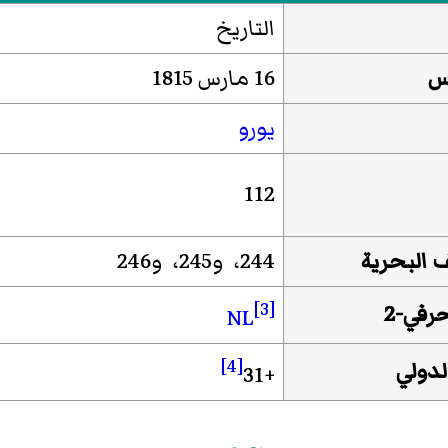
التاريخ
يس
16 مارس 1815
يورو
112
ف البحرية
244، و245، و246
[3]
NL
[4]
لدولي
+31