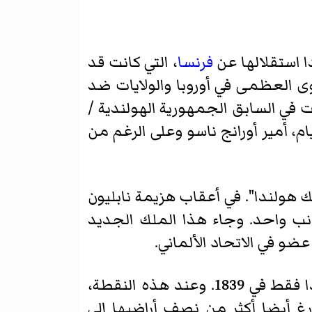
فرنسا
، التي كانت قد
وى العظمى في أوروبا والولايات ضد
نت في السابق الجمهورية الهولندية /
م، أمير أورانج ناسو وعلى الرغم من
"ملك هولندا". في أعقاب هزيمة نابليون
جانب واحد. وجاء هذا الملك الجديد
ضو في الاتحاد الألماني.
في عام 1830، انفصلت بلجيكا من المملكة، وهي خطوة لم يعترف به من قبل هولندا فقط في 1839. وعند هذه النقطة،
أيضا أكثر من نصف أراضيها إلى