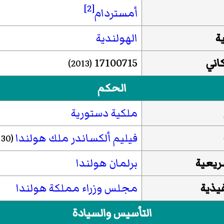
[2]
أمستردام
ة
الهولندية
اني
17100715
(2013)
الحكم
ملكية دستورية
فيليم ألكساندر ملك هولندا
(30 أبريل 2013–)
ريعية
برلمان هولندا
يذية
مجلس وزراء مملكة هولندا
التأسيس والسيادة