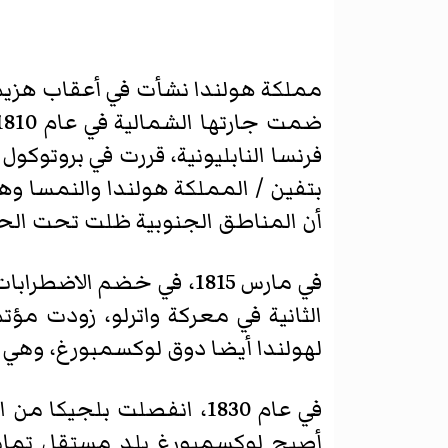
مملكة هولندا نشأت في أعقاب هزي
ضمت جارتها الشمالية في عام 1810، كما السيادية
فرنسا النابليونية، قررت في بروتوكول
بتفين / المملكة هولندا والنمسا وهو
أن المناطق الجنوبية ظلت تحت الحكم
في مارس 1815، في خضم ا
الثانية في معركة واترلو، زودت مؤت
لهولندا أيضا دوق لوكسمبورغ، وهي ج
أصبح لوكسمبورغ بلد مستقل تمام