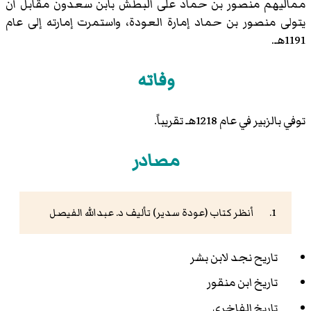
مماليهم منصور بن حماد على البطش بابن سعدون مقابل أن
يتولى منصور بن حماد إمارة العودة، واستمرت إمارته إلى عام
1191هـ.
وفاته
توفي بالزبير في عام 1218هـ تقريباً.
مصادر
أنظر كتاب (عودة سدير) تأليف د. عبدالله الفيصل
تاريح نجد لابن بشر
تاريخ ابن منقور
تاريخ الفاخري