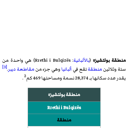
منطقة بولتشيزه
(
بالألبانية
: Rrethi i Bulqizës) هي واحدة من
[3]
ستة وثلاثين
منطقة
تقع في
ألبانيا
وهي جزء من
مقاطعة ديبر
.
2
يقدر عدد سكانها بـ 28,374 نسمة ومساحتها 469 كم
.
منطقة بولتشيزه
Rrethi i Bulqizës
منطقة