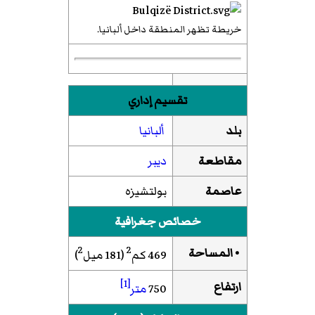
خريطة تظهر المنطقة داخل ألبانيا.
تقسيم إداري
بلد
ألبانيا
مقاطعة
ديبر
عاصمة
بولتشيزه
خصائص جغرافية
2
2
• المساحة
469 كم
(181 ميل
)
[1]
ارتفاع
750
متر