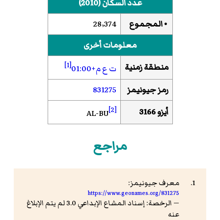
عدد السكان (2010)
• المجموع
28٬374
معلومات أخرى
[1]
منطقة زمنية
ت ع م+01:00
رمز جيونيمز
831275
[2]
أيزو 3166
AL-BU
مراجع
معرف جيونيمز:
https://www.geonames.org/831275
— الرخصة: إسناد المشاع الإبداعي 3.0 لم يتم الإبلاغ
عنه