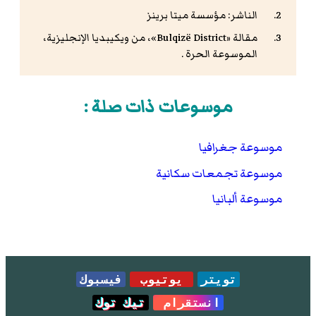
الناشر: مؤسسة ميتا برينز
مقالة «
Bulqizë District
»، من ويكيبديا الإنجليزية،
الموسوعة الحرة .
موسوعات ذات صلة :
موسوعة جغرافيا
موسوعة تجمعات سكانية
موسوعة ألبانيا
تويتر
يوتيوب
فيسبوك
انستقرام
تيك توك