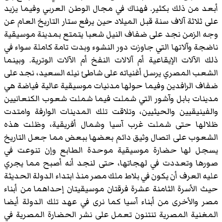
أبعد من ذلك بكثير. فهناك في مجال الوطن العربي وفيما يزيد
على ثلاثة آلاف سنة قبل الميلاد حين يرفع ستار التاريخ العام عن
وجه الزمن نجد على ضفاف النيل شعبا يتمتع بمدينة موسيقية
ناضجة وآلاتها التي جاوزت دور النشوء وبدت تامة كاملة سواء في
ذلك الآلات الإيقاعية أم آلالات النفخ أم الآلات الوترية. وبينما
الشعب المصري يرسل أغنياته على شاطئ نيله السعيد، نجد على
ضفاف الرافدين وفيما حولها مدنيات موسيقية عالية فياضة هي
مدينات بابل وآشور التي شملت فيما شملت شعوب الكنعانيين
والفينيقيين والحيثيين، وتلاقت تلك المدينات الوارفة وامتدت
ظلالها حتى شملت غرب آسيا وشمال أفريقية، وظلت هذه
الشعوب على اتصال وثيق دائم بعضها ببعض مما جعل التاريخ
يسجل لها حضارة موسيقية موحدة الطابع وإن تنوعت في
صورها وتعددت في لهجاتها، حتى لنجد أنه أصبح مما يجري
عليه العرف أن يكون في بلاط ملك مصر منذ ابتداء الدولة الحديثة
حيث الأسرة الثامنة عشرة فرقتان موسيقيتان إحداهما من أبناء
مصر والأخرى من أبناء آسيا كما نرى في عهد تلك الدولة أيضا
المغنية المصرية تنتنون تعمل على نشر الحضارة المصرية في