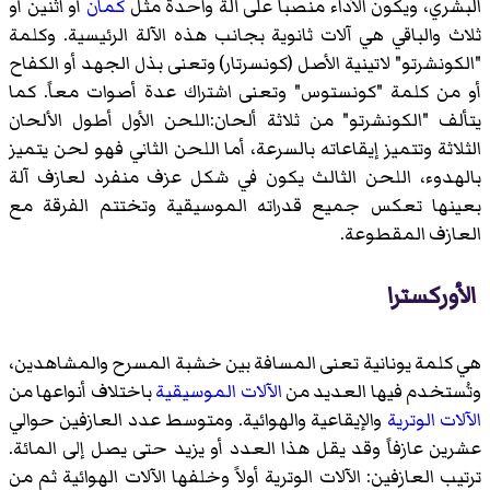
البشري، ويكون الأداء منصباً على آلة واحدة مثل
كمان
أو اثنين أو
ثلاث والباقي هي آلات ثانوية بجانب هذه الآلة الرئيسية. وكلمة
"الكونشرتو" لاتينية الأصل (كونسرتار) وتعنى بذل الجهد أو الكفاح
أو من كلمة "كونستوس" وتعنى اشتراك عدة أصوات معاً. كما
يتألف "الكونشرتو" من ثلاثة ألحان:اللحن الأول أطول الألحان
الثلاثة وتتميز إيقاعاته بالسرعة، أما اللحن الثاني فهو لحن يتميز
بالهدوء، اللحن الثالث يكون في شكل عزف منفرد لعازف آلة
بعينها تعكس جميع قدراته الموسيقية وتختتم الفرقة مع
العازف المقطوعة.
الأوركسترا
هي كلمة يونانية تعنى المسافة بين خشبة المسرح والمشاهدين،
وتُستخدم فيها العديد من
الآلات الموسيقية
باختلاف أنواعها من
الآلات الوترية
والإيقاعية والهوائية. ومتوسط عدد العازفين حوالي
عشرين عازفاً وقد يقل هذا العدد أو يزيد حتى يصل إلى المائة.
ترتيب العازفين: الآلات الوترية أولاً وخلفها الآلات الهوائية ثم من