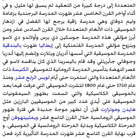
المتعددة إلى درجة كبيرة من التعقيد لم يسبق لها مثيل. و في
أثناء أواخر القرن الخامس عشر ظهرت المدرسة البرجندية بزعامة
وليم دوفاي وهي مدرسة راقية يرجع لها الفضل في ازدهار
الموسيقى ذات الأنغام المتعددة خلال القرن السادس عشر ومن
أبرز مؤلفي هذه المدرسة جوسكين دي برس وأولاندو دي لاسو
وبنزوح مؤلفي المدرسة الفلمنكية إلى
إيطاليا
ظهرت
بالبندقية
المدرسة الموسيقية التي أسسها أدريان ويللارت وإنضم إليها أندريا
وجوفاني جأبريللي وقد قام باليسرينا الذي كان ينافسه لاسو في
عصر النهضة بتأسيس المدرسة الرومانية للموسيقى
الكنيسة
ذات
الأنغام المتعددة والتي استمرت حتى أيام
لويس الرابع عشر
. ومنذ
عام 1750 حتى عام 1800 انتشرت الموسيقى التي عرفت فيما بعد
بالموسيقى الكلاسيكية والتي اتسمت بظهور السيمفونيات
الموسيقية على أيدي عدد كبير من الموسيقيين البارزين مثل
هايدن
وموتزارت
قبل أن تظهر موجة جديدة هي فترة ظهور
الموسيقى الرومانسية خلال القرن التاسع عشر
ويمثبيتهوفن
أوج
المرحلة الكلاسيكية وبداية المرحلة الرومانسية في الموسيقى. و
قرب نهاية القرن التاسع عشر ظهرت المدرسة التأثيرية كرد فعل