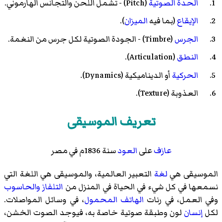
الحدة الصوتية
(Pitch) - تشمل اللحن والتجانس الهارموني.
الإيقاع
(بما فيه
الميزان
).
الجرس
(Timbre) - الجودة الصوتية لكل جرس من النغمة.
النطق
(
Articulation
).
الحركية
أو الديناميكية (
Dynamics
).
العذوبة (
Texture
).
تعريف الموسيقى
عازف
على
العود
سنة 1836م في مصر
الموسيقى هي
لغة
التعبير العالمية، والموسيقى هي اللغة التي
نسمعها في كل شيء في الحياة في المنزل من
التلفاز
والحاسوب
وفي العمل، في رنات
الهاتف المحمول
، في وسائل المواصلات.
لكل
إنسان
لون وطبقة صوتية خاصة به، فيوجد الصوت الخشن،