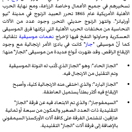
تسخيرهم في جميع الأعمال وخاصة الزراعة، ومع نهاية الحرب
الأهلية الأمريكية عام 1865 تحرر العبيد الزنوج في مدينة "نيو
أورليانز". وانتهز الزنوج حديثي التحرر وجود عدد من الآلات
النحاسية من مخلفات الحرب الأهلية التي تركتها فرق الموسيقى
العسكرية وحاولوا النفخ فيها لإخراج
نغمات موسيقية
تلقائية.
كما أنّ موسيقى "
جاز
" كانت في بادئ الأمر ارتجالية مع وجود
الإيقاع الراقص. وقد ظهرت أنواع عديدة من موسيقى "الجاز" منها:
"الجاز الحاد": وهو "الجاز الذي كُتب له النوتة الموسيقية
وتم التقليل من الارتجال فيه.
"الجاز البارد": والذي اختفى منه الارتجالية كلية، وأصبح
الإيقاع فيه أكثر بطئاً يستميل العاطفة.
"السيمفوجاز": والذي تم الابتعاد فيه عن فرقة "الجاز"
التقليدية ذات العدد الصغير والمكون من سبعة أو ثمانية
عازفين، لتشتمل الفرقة على كافة آلات الأوركسترا السيمفوني
بالإضافة إلى فرقة آلات "الجاز" التقليدية.