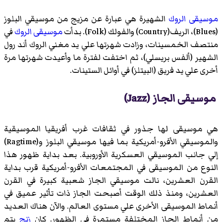
موسيقى الروك
الشهيرة هي عبارة عن مزيج من موسيقي البلوز
(Blues)، الريف(Country) والفولك (Folk). بدأت
موسيقى الروك
في
منتصف الخمسينات، وزادت شهرتها علي يد مغني الروك أند رول
الشهير (ألفس بريسلي)، ثم اختفت لفترة ما وأعيدت شهرتها مرة
أخرى علي يد فريق (البيتلز) في أوائل الستينات.
موسيقى الجاز (Jazz)
هي موسيقى لها جذور في ثقافات غرب أفريقيا الموسيقية
والموسيقي الأفرو-أمريكية بما فيها موسيقي البلوز و(Ragtime)
إلي جانب الموسيقي العسكرية الأوروبية. بعد بداية ظهور هذا
النوع من الموسيقى في المجتمعات الأفرو-أمريكية قرب بداية
القرن العشرين، نالت موسيقي الجاز شعبية كبيرة في القرن
العشرين، ومنذ ذلك الوقت أصبحت الجاز ذات تأثير عميق في
أنماط الموسيقى الأخرى علي مستوى العالم. والآن هناك العديد
من أنماط الجاز المختلفة مستمرة في الظهور. كان
زنج
يتم