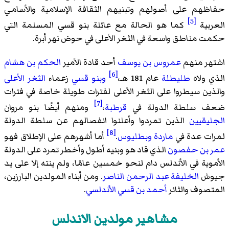
حفاظهم على أصولهم وتبنيهم الثقافة الإسلامية والأسامي
[5]
العربية
كما هو الحالة مع عائلة بنو قسي المسلمة التي
حكمت مناطق واسعة في الثغر الأعلى في حوض نهر أبرة.
اشتهر منهم
عمروس بن يوسف
أحد قادة الأمير
الحكم بن هشام
[6]
الذي ولاه
طليطلة
عام 181 هـ،
وبنو قسي
زعماء
الثغر الأعلى
والذين سيطروا على الثغر الأعلى لفترات طويلة خاصة في فترات
[7]
ضعف سلطة الدولة في
قرطبة
،
ومنهم أيضًا بنو مروان
الجليقيين
الذين تمردوا وأعلنوا انفصالهم عن سلطة الدولة
[8]
لمرات عدة في
ماردة
وبطليوس
.
أما أشهرهم على الإطلاق فهو
عمر بن حفصون
الذي قاد هو وبنيه أطول وأخطر تمرد على الدولة
الأموية في الأندلس دام لنحو خمسين عامًا، ولم ينته إلا على يد
جيوش
الخليفة عبد الرحمن الناصر
. ومن أبناء المولدين البارزين،
المتصوف والثائر
أحمد بن قسي الأندلسي
.
مشاهير مولدين الاندلس