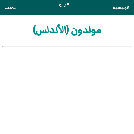
عريق
الرئيسية
بحث
مولدون (الأندلس)