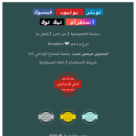
تويتر
يوتيوب
فيسبوك
انستقرام
تيك توك
سياسة الخصوصية
|
من نحن
|
إتصل بنا
تبرع و دعم ❤️ donation
المحتوى مرخص تحت
رخصة المشاع الإبداعي 3.0
شروط الإستخدام
|
إخلاء المسؤولية
موسوعة عريق @ 2026