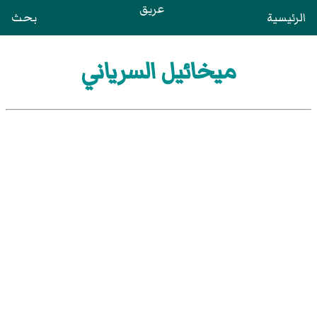
عريق
الرئيسية
بحث
ميخائيل السرياني