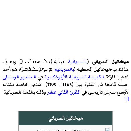
ميخائيل السرياني
(
بالسريانية
:
ܡܝܟܐܝܠ ܣܘܪܝܝܐ
)‏ ويعرف
كذلك ب-
ميخائيل العظيم
(
بالسريانية
:
ܡܝܟܐܝܠ ܪܒܐ
)‏، هو أحد
أهم بطاركة
الكنيسة السريانية الأرثوذكسية
في
العصور الوسطى
حيث قادها في الفترة بين (1166 - 1199). اشتهر خاصة بكتابه
لأوسع سجل تاريخي في
القرن الثاني عشر
وذلك باللغة السريانية.
[1]
ميخائيل السرياني