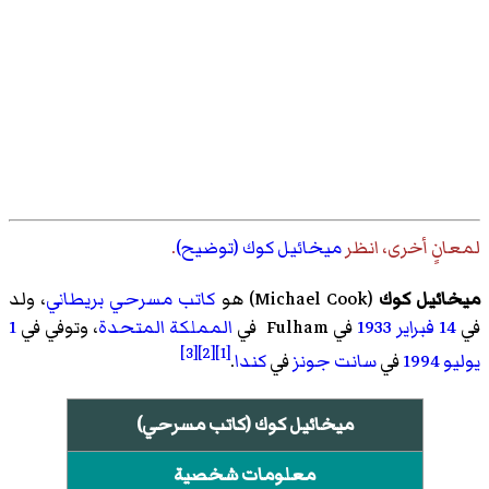
لمعانٍ أخرى، انظر
ميخائيل كوك (توضيح)
.
ميخائيل كوك
(
Michael Cook
)‏ هو
كاتب مسرحي
بريطاني
، ولد
في
14 فبراير
1933
في Fulham في
المملكة المتحدة
، وتوفي في
1
[3]
[2]
[1]
يوليو
1994
في
سانت جونز
في
كندا
.
ميخائيل كوك (كاتب مسرحي)
معلومات شخصية