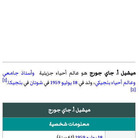
ميشيل أ. جاي جورج
هو عالم أحياء جزيئية
وأستاذ جامعي
[1]
وعالم أحياء
بلجيكي
، ولد في
18 يوليو
1959
في
شوتان
في
بلجيكا
.
[2]
ميشيل أ. جاي جورج
معلومات شخصية
18 يوليو
1959
(61 سنة)