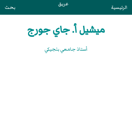
عريق
الرئيسية
بحث
ميشيل أ. جاي جورج
أستاذ جامعي بلجيكي