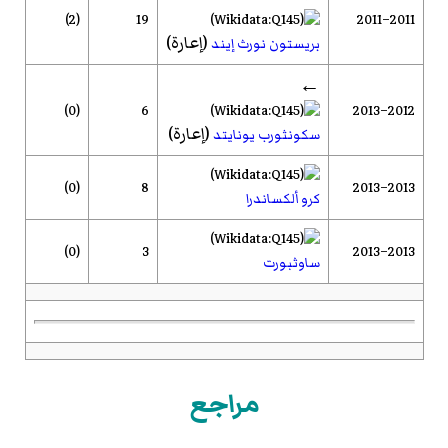
(2)
19
2011–2011
(إعارة)
بريستون نورث إيند
←
(0)
6
2012–2013
(إعارة)
سكونثورب يونايتد
(0)
8
2013–2013
كرو ألكساندرا
(0)
3
2013–2013
ساوثبورت
مراجع