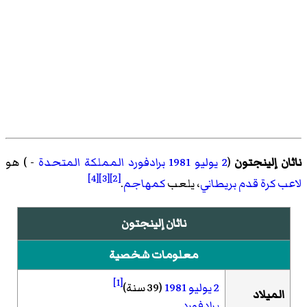
ناثان إلينجتون
(
2 يوليو
1981
برادفورد
المملكة المتحدة
- ) هو
[4]
[3]
[2]
لاعب كرة قدم
بريطاني
، يلعب
كمهاجم
.
ناثان إلينجتون
معلومات شخصية
[1]
2 يوليو
1981
(39 سنة)
الميلاد
برادفورد