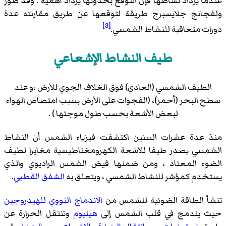
عندما يزداد نشاطها فإن التوقع بحدوثها يزداد أهمية . وقد طور
ولفجانج جلايسبرج طريقة لتوقعها عن طريق مقارنته عدة
[3]
دورات متعاقبة للنشاط الشمسي.
طيف النشاط الإشعاعي
الطيف الشمسي (العادي) فوق الغلاف الجوي للأرض ،و عند
سطح البحر (أحمر)، (الفجوات على الأرض بسبب امتصاص الهواء
لبعض الأشعة بحسب طول موجتها ) .
منذ عدة عشرات السنين اكتشفت
فيزياء الشمس
أن النشاط
الشمسي يصدر طيفا للأشعة الكهرومغناطيسية مغايرا لطيف
الضوء المعتاد ، ومن ضمنها
فيض الشمس الراديوي
والذي
يستخدم كمؤشر للنشاط الشمسي ، ويتعلق به
الشفق القطبي
.
تنشأ الطاقة الضوئية للشمس من
الاندماج النووي
للهيدروجين
حيث يندمج في قلب الشمس إلى
هيليوم
وتنتقل الحرارة عن