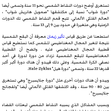
تستغرق أوضح دورات النشاط الشمسي نحو 11 سنة وتسمى أيضا
"دورة شواب" نسبة إلى مكتشفها "صمويل هانريش شواب" ،
العالم الفلكي الألماني. تتبع قمم النشاط الشمسي تك الدورات
الزمنية وهي متغيرة في حدود بين 9 إلى 13 سنة .
استطعنا عن طريق قياس
تأثير زيمان
معرفة أن البقع الشمسية
نتيجة لتغير المجال المغناطيسي للشمس كما نستطيع قياس
قطبية المجال المغناطيسي عليه . واتضح أن القطبية
المغناطيسية للبقع الشمسية تزداد من دورة لدورة في أحد
نصفي الكرة الشمسية. وعلي دلك فيبدو أن هناك دورة أكبر أكبر
قدرها 22 سنة ، وتسمى "دورة هيل" Hale-Zyklus.
ويبدو أن هناك دورات أخرى مثل "دورة جلايسبرج" وهي تستغرق
بين 80 - 90 سنة ، وقد اكتشفها الفلكي الألماني أيضا "ولفجانج
جلايسبرج" .
وبسبب المشاكل الذي يسببه النشاط الشمسي لبعثات الفضاء