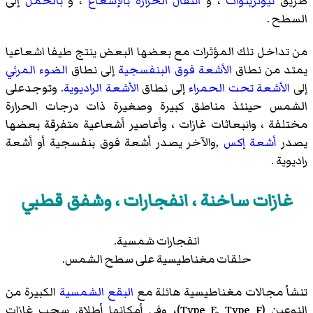
طريق
نيوترينوات
، و
انتقال الحرارة بالإشعاع
، و
بالحمل
إلى
السطح .
من تداخل تلك المؤثرات مع بعضها البعض ينتج طيفا اشعاعيا
يمتد من نطاق
الأشعة فوق البنفسجية
إلى نطاق
الضوء المرئي
إلى
الأشعة تحت الحمراء
إلى نطاق
الأشعة الراديوية
. وتوجدعلى
الشمس حينئذ مناطق كبيرة وصغيرة ذات درجات الحرارة
مختلفة ، وانبعاثات غازات ، وأعاصير أشعاعية متفرقة بعضها
يصدر
أشعة إكس
,والآخر يصدر أشعة فوق بنفسجية أو أشعة
راديوية .
غازات ساخنة ، انفجارات ، وشفق قطبي
انفجارات شمسية.
حلقات مغناطيسية على سطح الشمس.
تنشأ مجالات مغناطيسية هائلة مع
البقع الشمسية
الكبيرة من
النوعين (Type E, Type F)، وفي أمكانها أطلاق سحب غازات