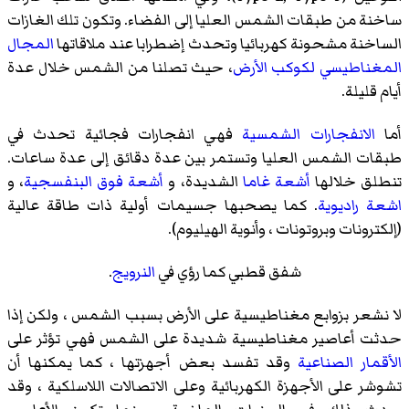
ساخنة من طبقات الشمس العليا إلى الفضاء. وتكون تلك الغازات
الساخنة مشحونة كهربائيا وتحدث إضطرابا عند ملاقاتها
المجال
المغناطيسي لكوكب الأرض
، حيث تصلنا من الشمس خلال عدة
أيام قليلة.
أما
الانفجارات الشمسية
فهي انفجارات فجائية تحدث في
طبقات الشمس العليا وتستمر بين عدة دقائق إلى عدة ساعات.
تنطلق خلالها
أشعة غاما
الشديدة، و
أشعة فوق البنفسجية
، و
اشعة راديوية
. كما يصحبها جسيمات أولية ذات طاقة عالية
(إلكترونات وبروتونات ، وأنوية الهيليوم).
شفق قطبي كما رؤي في
النرويج
.
لا نشعر بزوابع مغناطيسية على الأرض بسبب الشمس ، ولكن إذا
حدثت أعاصير مغناطيسية شديدة على الشمس فهي تؤثر على
الأقمار الصناعية
وقد تفسد بعض أجهزتها ، كما يمكنها أن
تشوشر على الأجهزة الكهربائية وعلى الاتصالات اللاسلكية ، وقد