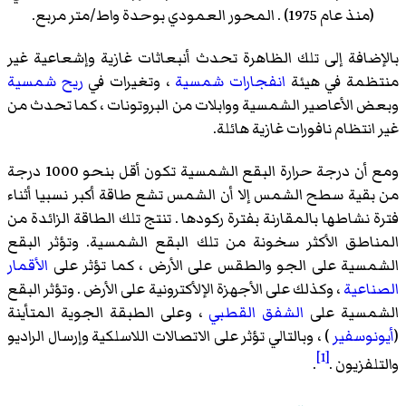
(منذ عام 1975) . المحور العمودي بوحدة واط/متر مربع.
بالإضافة إلى تلك الظاهرة تحدث أنبعاثات غازية وإشعاعية غير
منتظمة في هيئة
انفجارات شمسية
، وتغيرات في
ريح شمسية
وبعض الأعاصير الشمسية ووابلات من البروتونات ، كما تحدث من
غير انتظام نافورات غازية هائلة.
ومع أن درجة حرارة البقع الشمسية تكون أقل بنحو 1000 درجة
من بقية سطح الشمس إلا أن الشمس تشع طاقة أكبر نسبيا أثناء
فترة نشاطها بالمقارنة بفترة ركودها . تنتج تلك الطاقة الزائدة من
المناطق الأكثر سخونة من تلك البقع الشمسية. وتؤثر البقع
الشمسية على الجو والطقس على الأرض ، كما تؤثر على
الأقمار
الصناعية
، وكذلك على الأجهزة الإلأكترونية على الأرض . وتؤثر البقع
الشمسية على
الشفق القطبي
، وعلى الطبقة الجوية المتأينة
(
أيونوسفير
) ، وبالتالي تؤثر على الاتصالات اللاسلكية وإرسال الراديو
[1]
والتلفزيون .
.