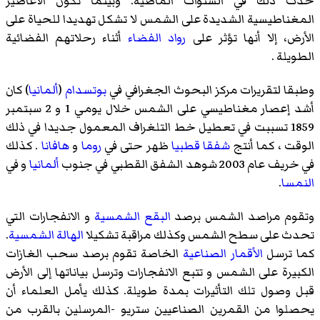
حدث ذلك في السنوات الماضية. وبينما تكون الأعاصير
المغناطيسية الشديدة على الشمس لا تشكل تهديدا للحياة على
الأرض، إلا أنها تؤثر على
رواد الفضاء
أثناء رحلاتهم الفضائية
الطويلة .
وطبقا لتقريرات مركز البحوث الجغرافي في
بوتسدام
(
ألمانيا
) كان
أشد إعصار مغناطيسي على الشمس خلال يومي 1 و 2 سبتمبر
1859 تسببت في تعطيل خط التلغراف المعمول جديدا في ذلك
الوقت ، كما أنتج
شفقا قطبيا
ظهر حتى في
روما
و
هافانا
. كذلك
في خريف عام 2003 شوهد الشفق القطبي في جنوب
ألمانيا
و في
النمسا
.
وتقوم مراصد الشمس برصد
البقع الشمسية
و الانفجارات التي
تحدث على سطح الشمس وكذلك مراقبة تشكيلا
الهالة الشمسية
.
كما ترسل
الأقمار الصناعية
الخاصة تقوم برصد سحب الغازات
الكبيرة على الشمس و تتبع الانفجارات وترسل بياناتها إلى الأرض
قبل وصول تلك التأثيرات بمدة طويلة. كذلك يأمل العلماء أن
يحصلوا من القمرين الصناعيين
ستريو
-المرسلين بالقرب من