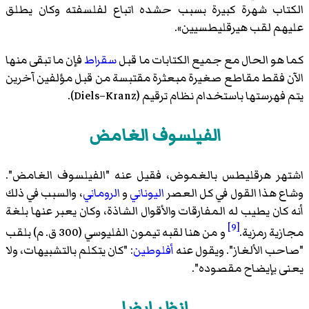
الكتاب شهرة كبيرة بسبب حشده اتباع لفلسفته وكان يطلق
عليهم لقب هيرقليطسيين».
كما هو الحال مع جميع الكتابات ما قبل
سقراط
فإن ما تبقى منها
الآن فقط مقاطع صغيرة مبعثرة مقتبسة من قبل مؤلفين آخرين
يتم فهرستها باستخدام نظام ترقيم (Diels–Kranz).
الفيلسوف الغامض
اشتهر هرقليطس بالغموض، فقيل عنه "الفيلسوف الغامض".
وشاع هذا القول في كل العصر
اليوناني
و
الروماني
، والسبب في ذلك
أنه كان يطيب له المفارقات والأقوال الشاذة، وكان يعبر عنها بلغة
[9]
مجازية رمزية.
و من هنا لقبه
تيمون الفليوسي
(300 ق. م) بلقب
"صاحب الألغاز". ويقول عنه
أفلوطين
: "كان يتكلم بالتشبيهات، ولا
يعنى بإيضاح مقصوده".
انظر ايضا