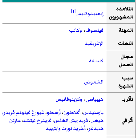
التلامذة
[1]
إيمبيدوكليس
المشهورون
المهنة
فيلسوف
،
وكاتب
اللغات
الإغريقية
مجال
فلسفة
العمل
سبب
الغموض
الشهرة
تأثر بـ
هيبياسي
،
وكزينوفانيس
بارمنيدس
،
أفلاطون
،
أرسطو
،
غيورغ فيلهلم فريدري
أثر في
هيغل
،
فريدريش انغلس
،
فريدرخ نيتشه
،
مارتن
هايدغر
،
ألفريد نورث وايتهيد