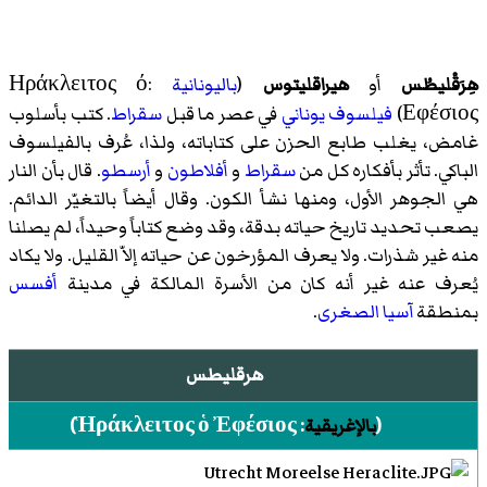
هِرَقْليطُس
أو
هيراقليتوس
(
باليونانية
:Ηράκλειτος ό
Εφέσιος)
فيلسوف يوناني
في عصر ما قبل
سقراط
. كتب بأسلوب
غامض، يغلب طابع الحزن على كتاباته، ولذا، عُرف بالفيلسوف
الباكي. تأثر بأفكاره كل من
سقراط
و
أفلاطون
و
أرسطو
. قال بأن النار
هي الجوهر الأول، ومنها نشأ الكون. وقال أيضاً بالتغيّر الدائم.
يصعب تحديد تاريخ حياته بدقة، وقد وضع كتاباً وحيداً، لم يصلنا
منه غير شذرات. ولا يعرف المؤرخون عن حياته إلاّ القليل. ولا يكاد
يُعرف عنه غير أنه كان من الأسرة المالكة في مدينة
أفسس
بمنطقة
آسيا الصغرى
.
هرقليطس
(
بالإغريقية
:
Ἡράκλειτος ὁ Ἐφέσιος
)‏