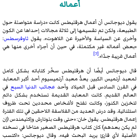
أعماله
يقول ديوجانس أن أعمال هرقليطس كانت «دراسة متواصلة حول
الطبيعة، ولكن تم تقسيمها إلى ثلاثة مجالات إحداها عن الكون
وأخرى عن السياسة والأخيرة عن اللاهوت». يقول
ثاوفرسطس
:
«بعض أعماله غير مكتملة، في حين أن أجزاء أخرى منها هي
[7]
أعمال غريبة جدًا».
قال ديوجانس أيضًا أن هرقليطس سخّر كتاباته بشكل كامل
لمعبد أرتميس الكبير. يعدُّ معبد آرتميسيوم أحد أكبر المعابد
في القرن السادس قبل الميلاد وأحد
عجائب الدنيا السبع
في
العالم القديم. كانت المعابد القديمة تستخدم بشكل دائم
لتخزين الكنوز، وكانت تفتح لأشخاص محددين تحت ظروف
استثنائية. وقد درسَ العديد من الفلاسفة اللاحقين في تلك الفترة
إعمال هرقليطس. يقول خان: «حتى وقت بلوتارش وإكليمندس (إن
لم يكن بعدهم) كان كتاب هرقليطس الصغير متاحًا في نسخته
الأصلية لأي قارئ يريد البحث فيه». وقال ديوجانس: «اكتسب