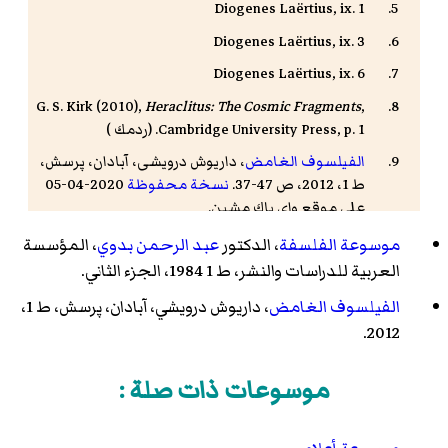
Diogenes Laërtius, ix. 1
Diogenes Laërtius, ix. 3
Diogenes Laërtius, ix. 6
G. S. Kirk
(2010),
Heraclitus: The Cosmic Fragments
,
Cambridge University Press, p. 1. (
ردمك
)
الفيلسوف الغامض
، داریوش درویشی، آبادان، پرسش،
ط 1، 2012، ص 47-37.
نسخة محفوظة
2020-04-05
على موقع واي باك مشين.
موسوعة الفلسفة
، الدكتور
عبد الرحمن بدوي
، المؤسسة
العربية للدراسات والنشر، ط 1 1984، الجزء الثاني.
الفيلسوف الغامض
، داريوش درويشي، آبادان، پرسش، ط 1،
2012.
موسوعات ذات صلة :