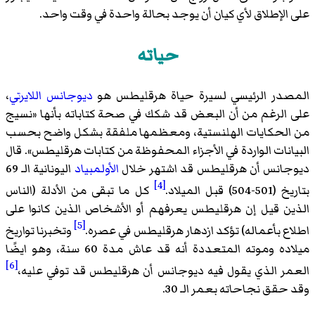
على الإطلاق لأي كيان أن يوجد بحالة واحدة في وقت واحد.
حياته
المصدر الرئيسي لسيرة حياة هرقليطس هو
ديوجانس اللايرتي
،
على الرغم من أن البعض قد شكك في صحة كتاباته بأنها «نسيج
من الحكايات الهلنستية، ومعظمها ملفقة بشكل واضح بحسب
البيانات الواردة في الأجزاء المحفوظة من كتابات هرقليطس». قال
ديوجانس أن هرقليطس قد اشتهر خلال
الأولمبياد
اليونانية الـ 69
[4]
بتاريخ (501-504) قبل الميلاد.
كل ما تبقى من الأدلة (الناس
الذين قيل إن هرقليطس يعرفهم أو الأشخاص الذين كانوا على
[5]
اطلاع بأعماله) تؤكد ازدهار هرقليطس في عصره.
وتخبرنا تواريخ
ميلاده وموته المتعددة أنه قد عاش مدة 60 سنة، وهو ايضًا
[6]
العمر الذي يقول فيه ديوجانس أن هرقليطس قد توفي عليه،
وقد حقق نجاحاته بعمر الـ 30.