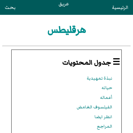
عريق
الرئيسية
بحث
هرقليطس
☰ جدول المحتويات
نبذة تمهيدية
حياته
أعماله
الفيلسوف الغامض
انظر ايضا
المراجع