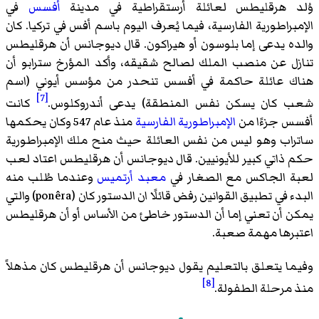
وُلد هرقليطس لعائلة أرستقراطية في مدينة
أفسس
في
الإمبراطورية الفارسية، فيما يُعرف اليوم باسم أفس في تركيا. كان
والده يدعى إما بلوسون أو هيراكون. قال ديوجانس أن هرقليطس
تنازل عن منصب الملك لصالح شقيقه، وأكد المؤرخ سترابو أن
هناك عائلة حاكمة في أفسس تنحدر من مؤسس أيوني (اسم
[7]
شعب كان يسكن نفس المنطقة) يدعى أندروكلوس.
كانت
أفسس جزءًا من
الإمبراطورية الفارسية
منذ عام 547 وكان يحكمها
ساتراب وهو ليس من نفس العائلة حيث منح ملك الإمبراطورية
حكم ذاتي كبير للأيونيين. قال ديوجانس أن هرقليطس اعتاد لعب
لعبة الجاكس مع الصغار في
معبد أرتميس
وعندما طُلب منه
البدء في تطبيق القوانين رفض قائلًا ان الدستور كان (ponêra) والتي
يمكن أن تعني إما أن الدستور خاطئ من الأساس أو أن هرقليطس
اعتبرها مهمة صعبة.
وفيما يتعلق بالتعليم يقول ديوجانس أن هرقليطس كان مذهلاً
[8]
منذ مرحلة الطفولة.