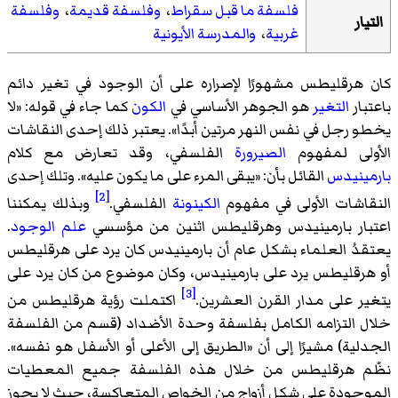
فلسفة ما قبل سقراط
،
وفلسفة قديمة
،
وفلسفة
التيار
غربية
،
والمدرسة الأيونية
كان هرقليطس مشهورًا لإصراره على أن الوجود في تغير دائم
باعتبار
التغير
هو الجوهر الأساسي في
الكون
كما جاء في قوله: «لا
يخطو رجل في نفس النهر مرتين أبدًا». يعتبر ذلك إحدى النقاشات
الأولى لمفهوم
الصيرورة
الفلسفي، وقد تعارض مع كلام
بارمينيدس
القائل بأن: «يبقى المرء على ما يكون عليه». وتلك إحدى
[2]
النقاشات الأولى في مفهوم
الكينونة
الفلسفي.
وبذلك يمكننا
اعتبار بارمينيدس وهرقليطس اثنين من مؤسسي
علم الوجود
.
يعتقدُ العلماء بشكل عام أن بارمينيدس كان يرد على هرقليطس
أو هرقليطس يرد على بارمينيدس، وكان موضوع من كان يرد على
[3]
يتغير على مدار القرن العشرين.
اكتملت رؤية هرقليطس من
خلال التزامه الكامل بفلسفة وحدة الأضداد (قسم من الفلسفة
الجدلية) مشيرًا إلى أن «الطريق إلى الأعلى أو الأسفل هو نفسه».
نظّم هرقليطس من خلال هذه الفلسفة جميع المعطيات
الموجودة على شكل أزواج من الخواص المتعاكسة، حيث لا يجوز