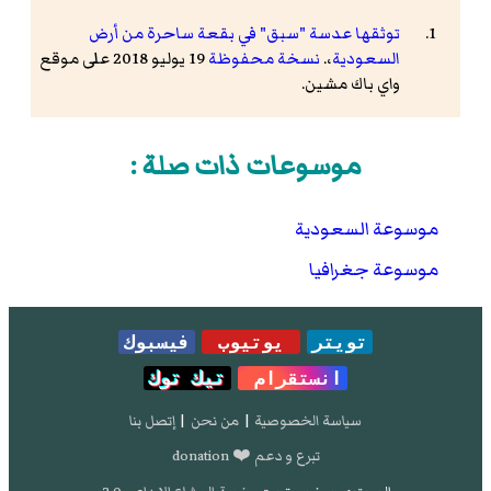
توثقها عدسة "سبق" في بقعة ساحرة من أرض
السعودية
،.
نسخة محفوظة
19 يوليو 2018 على موقع
واي باك مشين.
موسوعات ذات صلة :
موسوعة السعودية
موسوعة جغرافيا
تويتر
يوتيوب
فيسبوك
انستقرام
تيك توك
سياسة الخصوصية
|
من نحن
|
إتصل بنا
تبرع و دعم ❤️ donation