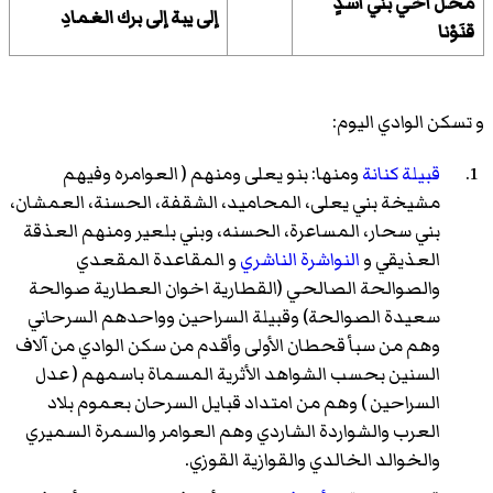
محلَّ أخي بني أسدٍ
إلى يبة إلى برك الغمادِ
قنَوْنا
و تسكن الوادي اليوم:
قبيلة كنانة
ومنها: بنو يعلى ومنهم ( العوامره وفيهم
مشيخة بني يعلى، المحاميد، الشقفة، الحسنة، العمشان،
بني سحار، المساعرة، الحسنه، وبني بلعير ومنهم العذقة
العذيقي و
النواشرة الناشري
و المقاعدة المقعدي
والصوالحة الصالحي (القطارية اخوان العطارية صوالحة
سعيدة الصوالحة) وقبيلة السراحين وواحدهم السرحاني
وهم من سبأ قحطان الأولى وأقدم من سكن الوادي من آلاف
السنين بحسب الشواهد الأثرية المسماة باسمهم ( عدل
السراحين ) وهم من امتداد قبايل السرحان بعموم بلاد
العرب والشواردة الشاردي وهم العوامر والسمرة السميري
والخوالد الخالدي والقوازية القوزي.