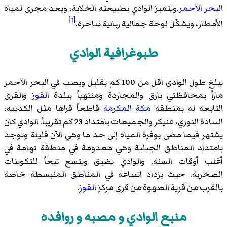
البحر الأحمر
.ويتميز الوادي بطبيعته الخلابة، ويعد مجرى لمياه
[1]
الأمطار، ويشكّل لوحة جمالية ربانية ساحرة.
طبوغرافية الوادي
يبلغ طول الوادي اقل من 100 كم بقليل ويصب في البحر الأحمر
ماراً بمحافظتي بارق والمجاردة ومنتهياً ببلدة
القوز
والقرى
التابعة له بمنطقة
مكة المكرمة
قاطعاً قراها مثل الكدسه،
السادة النوري، عنيكر والجميعات بامتداد 23 كم تقريباً. الوادي كان
يشتهر فيما مضى بوفرة المياه إلى حد ما وهي الآن قليلة وتوجد
بامتداد المناطق الجبلية وهي معدومة في منطقة تهامة في
أغلب أوقات السنة. والوادي يضيق ويتسع تبعاً للتكوينات
الصخرية. حيث يزداد اتساعه في المناطق المنبسطة خاصة
بالقرب من قرية الصهوة من قرى مركز
القوز
.
منبع الوادي و مصبه و روافده