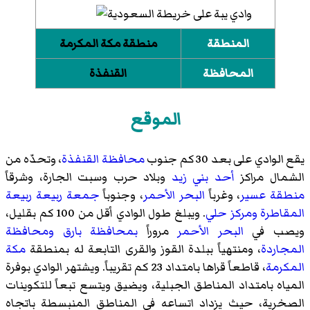
المنطقة
منطقة مكة المكرمة
المحافظة
القنفذة
الموقع
يقع الوادي على بعد 30 كم جنوب
محافظة القنفذة
، وتحدّه من
الشمال مراكز
أحد بني زيد
وبلاد حرب
وسبت الجارة
، وشرقاً
منطقة عسير
، وغرباً
البحر الأحمر
، وجنوباً
جمعة ربيعة
ربيعة
المقاطرة
ومركز حلي
. ويبلغ طول الوادي أقل من 100 كم بقليل،
ويصب في
البحر الأحمر
مروراً
بمحافظة بارق
ومحافظة
المجاردة
، ومنتهياً ببلدة القوز والقرى التابعة له بمنطقة
مكة
المكرمة
، قاطعاً قراها بامتداد 23 كم تقريباً. ويشتهر الوادي بوفرة
المياه بامتداد المناطق الجبلية، ويضيق ويتسع تبعاً للتكوينات
الصخرية، حيث يزداد اتساعه في المناطق المنبسطة باتجاه