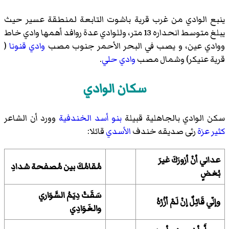
ينبع الوادي من غرب قرية باشوت التابعة لمنطقة عسير حيث
يبلغ متوسط انحداره 13 متر، وللوادي عدة روافد أهمها وادي خاط
ووادي عين، و يصب في البحر الأحمر جنوب مصب
وادي قنونا
(
قرية عنيكر) وشمال مصب
وادي حلي
.
سكان الوادي
سكن الوادي بالجاهلية قبيلة
بنو أسد
الخندفية
وورد أن الشاعر
كثير عزة
رثى صديقه خندف
الأسدي
قائلا:
عداني أنْ أزورَكَ غيرَ
مُقامُكَ بين مُصفحة شدادِ
بُغضٍ
سَقَتْ دِيَمُ السَّوَاري
وإنّي قَائِلٌ إنْ لَمْ أزُرْهُ
والغَوَادِي