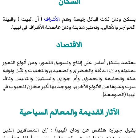
السكان
يسكن ودان ثلاث قبائل رئيسة وهم
الأشراف
( آل البيت ) وقبيلة
المواجر والأهالى..وتعتبر مدينة ودان عاصمة الأشراف في ليبيا.
الاقتصاد
يعتمد بشكل أساس على إنتاج وتسويق التمور، ومن أنواع التمور
بمدينة ودان: الدقلة والخضراي والصعيدي والتغايات والآبل ونواية
مكة والحليمة والحمراي وأم جواري والبستيان والتاليس وتاف
سرت وغيرها من الأنواع الأخرى، ويوجد بها أكبر مخزن للحبوب في
ليبيا (الصومعة).
الآثار القديمة والمعالم السياحية
يقول
جيرارد هلفس
عن ودان (ليبيا) : "إن المسافرين الذين