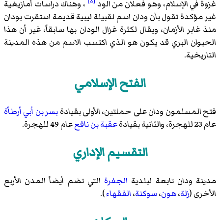
[2]
غزوة في الإسلام، وهو فعلان من الود
، وهناك دراسات أمازيغية
غير مؤكدة تقول بأن ودان اسم لقبيلة ليبية قديمة استقرت بودان
منذ غابر الأزمان، ويقال لكثرة غزال الودان بها سابقاً، غير أن هذا
الحيوان البري قد يكون هو الذي اكتسب الاسم من هذه المدينة
التاريخية.
الفتح الإسلامي
فتح المسلمون ودان على حملتين، الأولى بقيادة
بسر بن أبي أرطأة
عام 23 للهجرة، والثانية بقيادة
عقبة بن نافع
عام 49 للهجرة.
التقسيم الإداري
مدينة ودان تابعة لبلدية
الجفرة
التي تضم أيضاً المدن الأربع
الأخرى (
زلة
،
هون
،
سوكنة
،
الفقهاء
).