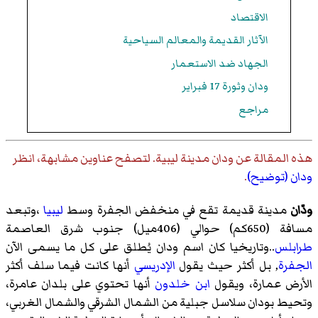
الاقتصاد
الآثار القديمة والمعالم السياحية
الجهاد ضد الاستعمار
ودان وثورة 17 فبراير
مراجع
هذه المقالة عن
ودان مدينة ليبية
. لتصفح عناوين مشابهة، انظر
ودان (توضيح)
.
ودّان
مدينة قديمة تقع في منخفض الجفرة وسط
ليبيا
،وتبعد
مسافة (650كم) حوالي (406ميل) جنوب شرق العاصمة
طرابلس
..وتاريخيا كان اسم ودان يُطلق على كل ما يسمى الآن
الجفرة
, بل أكثر حيث يقول
الإدريسي
أنها كانت فيما سلف أكثر
الأرض عمارة، ويقول
ابن خلدون
أنها تحتوي على بلدان عامرة،
وتحيط بودان سلاسل جبلية من الشمال الشرقي والشمال الغربي،