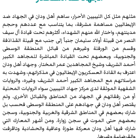
مثلهم مثل كل الليبيين الأحرار، ساهم أهل ودان في الجهاد ضد
الإيطاليين مساهمة مشرفة، بما يتناسب مع عددهم وحجم
مدينتهم، واختار الله منهم الشهداء، أكثرهم تحت قيادة آل سيف
النصر من قبيلة أولاد سليمان جنباً إلى جنب مع قبيلة القذاذفة
وقسم من الورفلة وغيرهم من قبائل المنطقة الوسطى
والجنوبية، وبعضهم تحت القيادة المباشرة للمجاهد الكبير
أحمد الشريف وشيخ المجاهدين عمر المختار. وجهاد أهل ودان
اعترف به القادة العسكريون الإيطاليون في مذكراتهم، وشهدت به
مراسلاتهم مع المجاهد الكبير أحمد الشريف وغيره، والروايات
الشفهية الموثقة لدى مركز جهاد الليبيين سواء الروايات المحلية
أو من رفقائهم في الجهاد من المناطق والقبائل الأخرى. ولم
يقتصر أهل ودان في جهادهم على المنطقة الوسطى فحسب بل
شارك بعضهم في المناطق الشرقية والغربية والجنوبية، وسجن
بعضهم حتى الموت في سجن زوارة. ومن أشهر المعارك التي
شارك فيها أهل ودان معركة طوزة وعافية والحشادية وتاقرفت
والقرضابية وغيرها.