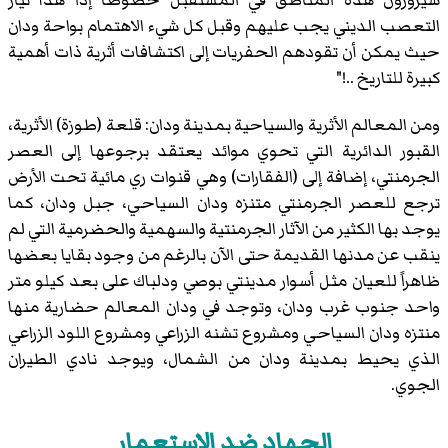
سيزورون هذه المناطق في المستقبل خصوصاً إذا هدأ تيار
التعصب الديني يجب عليهم وقبل كل شيء الاهتمام بواحة ودان
حيث يمكن أن تقودهم الحفريات إلى اكتشافات أثرية ذات أهمية
كبيرة للتاريخ ..!"
ومن المعالم الأثرية والسياحية بمدينة ودان: قلعة (طوزة) الأثرية،
القبور الدائرية التي تحوي موائد يعتقد برجوعها إلى العصر
الجرمنتي، إضافة إلى (الفقارات) وهي قنوات ري مائية تحت الأرض
ترجع للعصر الجرمنتي متنزه ودان السياحي، جبل ودان، كما
يوجد بها الكثير من الآثار الجرمنتية والسهمية والحضرمية التي لم
ينقب عن مدنها القديمة حتى الآن بالرغم من وجود بقايا بعضها
ظاهراً للعيان مثل أسوار مدينتي بوصي ودلباك على بعد كيلو متر
واحد جنوب غرب ودان، وتوجد في ودان المعالم حضارية منها
منتزه ودان السياحي ومشروع تشنه الزراعي ومشروع اللود الزراعي
الذي يحيط بمدينة ودان من الشمال، ويوجد نادي الطيران
الجوي.
الجهاد ضد الاستعمار