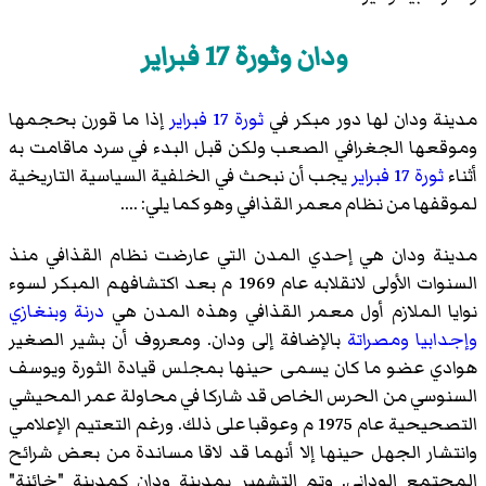
ودان وثورة 17 فبراير
مدينة ودان لها دور مبكر في
ثورة 17 فبراير
إذا ما قورن بحجمها
وموقعها الجغرافي الصعب ولكن قبل البدء في سرد ماقامت به
أثناء
ثورة 17 فبراير
يجب أن نبحث في الخلفية السياسية التاريخية
لموقفها من نظام معمر القذافي وهو كما يلي: ....
مدينة ودان هي إحدي المدن التي عارضت نظام القذافي منذ
السنوات الأولى لانقلابه عام 1969 م بعد اكتشافهم المبكر لسوء
نوايا الملازم أول معمر القذافي وهذه المدن هي
درنة
وبنغازي
وإجدابيا
ومصراتة
بالإضافة إلى ودان. ومعروف أن بشير الصغير
هوادي عضو ما كان يسمى حينها بمجلس قيادة الثورة ويوسف
السنوسي من الحرس الخاص قد شاركا في محاولة عمر المحيشي
التصحيحية عام 1975 م وعوقبا على ذلك. ورغم التعتيم الإعلامي
وانتشار الجهل حينها إلا أنهما قد لاقا مساندة من بعض شرائح
المجتمع الوداني. وتم التشهير بمدينة ودان كمدينة "خائنة"