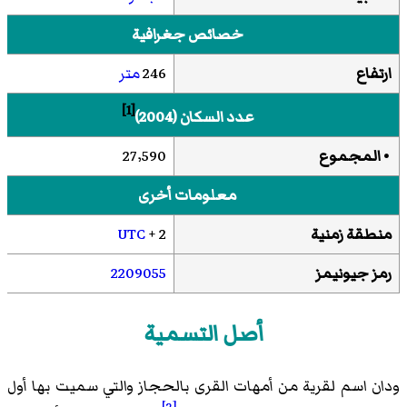
خصائص جغرافية
ارتفاع
246
متر
[1]
عدد السكان (2004)
• المجموع
27٬590
معلومات أخرى
منطقة زمنية
+ 2
UTC
رمز جيونيمز
2209055
أصل التسمية
ودان اسم لقرية من أمهات القرى بالحجاز والتي سميت بها أول