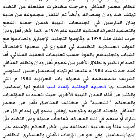
لنظام معمر القذافي وخرجت مظاهرات مفتعلة من النظام
تهتف ضد ودان ومصراتة. وأيضاً تم اعتقال مجموعة من طلبة
ودان الدارسين في الجامعات الليبية ضمن حملة القمع
والتصفية للحركة الطلابية الليبية عام 1976 م . كما رفض أهل ودان
حرب تشاد منذ 1979 م وقاوموا التجنيد الإجباري وتصادموا مع
القوات العسكرية النظامية في الشوارع في سعيها لاختطاف
الشباب وتجنيدهم بالقوة حسب تعليمات العقيد القذافي. أما
الصدام الكبير والطلاق الأخير بين عموم أهل ودان ونظام القذافي
فقد حدث عام 1984 م عندما تم اتهام
إسماعيل حسن السنوسي
الشريف
بالمساهمة في
معركة باب العزيزية 1984 م
التي
خططت لها
الجبهة الوطنية لإنقاذ ليبيا
التابع لها إسماعيل
والكثير من أبناء المدن الليبية الأخرى. حيث انعقدت المؤتمرات
والمحاكم "الشعبية" في مختلف المناطق بأمر من معمر
القذافي ولجانه الثورية وبتوجيه إرهابي يدعو إلى إعدام كل من
شارك أو ساهم في تلك المعركة. ففاجأت مدينة ودان النظام بأن
أصرت علناً وبالغالبية المطلقة على رفض الحكم بالإعدام على
ابنها إسماعيل. وفي جو من الإرهاب الأمني والعسكري النظامي