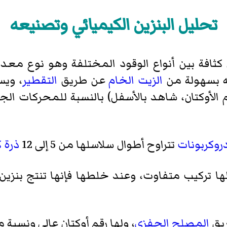
تحليل البنزين الكيميائي وتصنيعه
كثافة بين أنواع الوقود المختلفة وهو نوع معدل م
له بسهولة من
الزيت الخام
عن طريق
التقطير
، ويس
 الأوكتان، شاهد بالأسفل) بالنسبة للمحركات ال
روكربونات
تتراوح أطوال سلاسلها من 5 إلى 12
ذرة
ك
ها تركيب متفاوت، وعند خلطها فإنها تنتج بن
ريق
المصلح الحفزي
، ولها رقم أوكتان عالي ونسبة