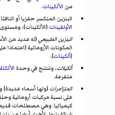
من
الألكينات
.
البنزين المتكسر حفزيا أو الناف
الأولفينات
(الألكينات)، ومستوى 
البنزين الطبيعي
(له عديد من الأ
المكونات الأروماتية (اعتمادا عل
(
ألكينات
).
ألكيلات
، وتنتنج في وحدة
الألكلة
متفرعة.
المتزامرات
(ولها أسماء عديدة) وي
على نسبة مركبات أروماتية وح
كيميائيا. وهي مصطلحات قديمة،
شركة بترول لأخرى أيضا من بلد ل