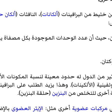
ن خليط من البرافينات (
ألكانات
)، النافثات (
ألكان ح
:
ين، حيث أن عدد الوحدات الموجودة بكل مصفاة ي
كتان.
ير من الدول له حدود معينة لنسبة المكونات الأر
ينية (الألكينات). وهذا يزيد الطلب على البرافينات
ة أخرى للتخلص من
البنزين
(حلقة البنزين).
ى
مركبات عضوية
أخرى مثل:
الإيثر العضوي
بالإض