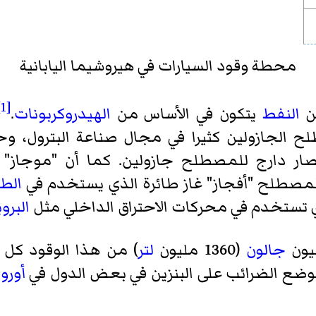
محطة وقود السيارات في هيروشيما اليابانية
[1]
ن
النفط
يتكون في الأساس من
الهيدروكربونات
.
 الجازولين كثيرا في مجال صناعة البترول، وح
صار دارج للمصطلح جازولين. كما أن "موجاز"
 المصطلح "أفجاز"
غاز طائرة
الذي يستخدم في
الطا
لذي تستخدم في محركات الاحتراق الداخلي مثل
البروب
جالون
(1360 مليون
لتر
) من هذا الوقود كل ي
 لوضع الضرائب على البنزين في بعض الدول في
أوروب