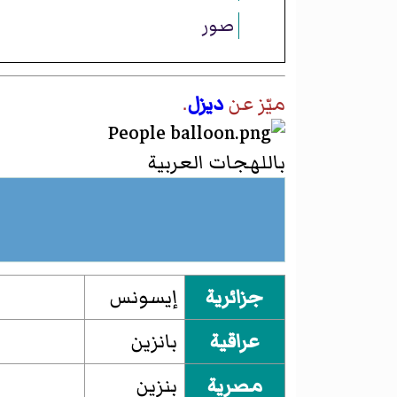
صور
ميّز عن
ديزل
.
باللهجات العربية
جزائرية
إيسونس
عراقية
بانزين
مصرية
بنزين