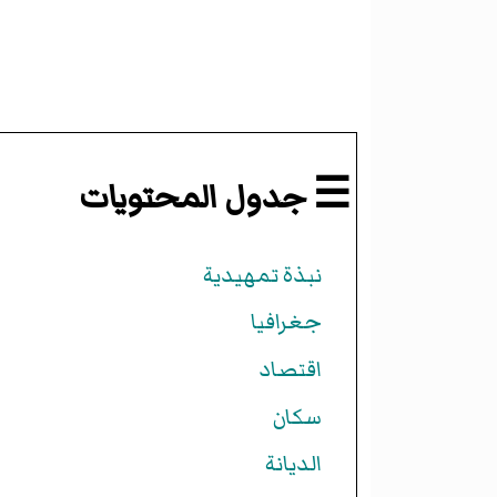
☰ جدول المحتويات
نبذة تمهيدية
جغرافيا
اقتصاد
سكان
الديانة