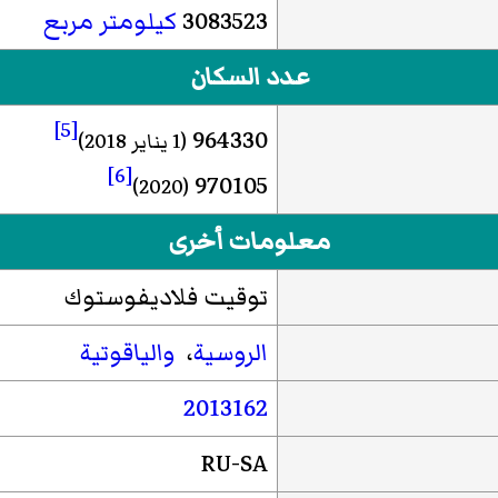
3083523
كيلومتر مربع
عدد السكان
[5]
964330
(1 يناير 2018)
[6]
970105
(2020)
معلومات أخرى
توقيت فلاديفوستوك
الروسية
،
والياقوتية
2013162
RU-SA