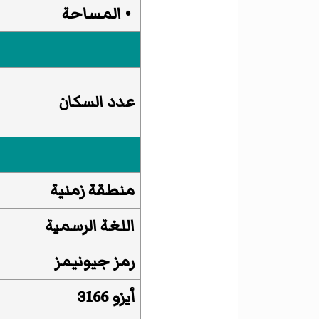
• المساحة
عدد السكان
منطقة زمنية
اللغة الرسمية
رمز جيونيمز
أيزو 3166