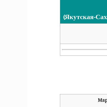
Якутская-Сах
)‏