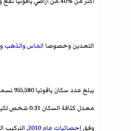
أكثر من %40 من أراضي ياقوتيا تقع وراء
التعدين وخصوصا
الماس
والذهب
و
يبلغ عدد سكان ياقوتيا 955,580 نسمة (حسب تقدير عام 2013).
معدل كثافة السكان 0.31 شخص لكيلومتر مربع. وتبلغ حصة سكان المدن 64.94 % (عام 2013).
وفق
إحصائيات عام 2010
, التركيب ا