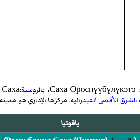
: Саха Өрөспүүбүлүкэтэ
بالروسية
:Республика Саха)هي إحدى
لشرق الأقصى الفيدرالية
. مركزها الإداري هو مدينة
ياقوتيا