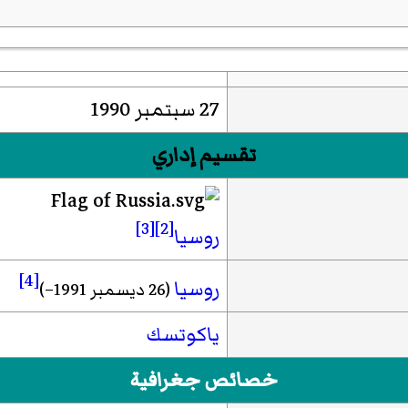
27 سبتمبر 1990
تقسيم إداري
[3]
[2]
روسيا
[4]
روسيا
(26 ديسمبر 1991–)
ياكوتسك
خصائص جغرافية