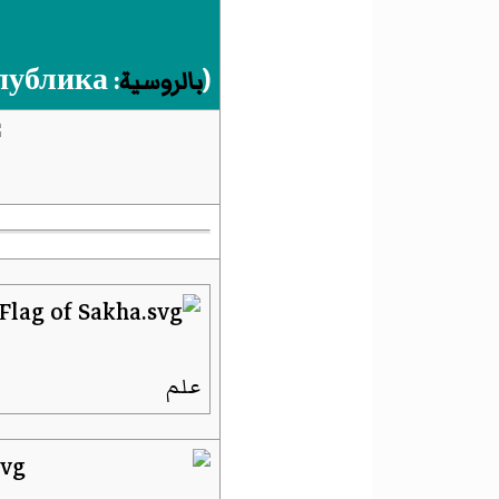
(
بالروسية
:
публика
علم