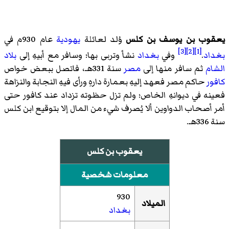
يعقوب بن يوسف بن كلس
وُلد لعائلة
يهودية
عام 930م في
[3]
[2]
[1]
بغداد
.
وفي
بغداد
نشأ وتربى بها؛ وسافر مع أبيهِ إلى
بلاد
الشام
ثم سافر منها إلى
مصر
سنة 331هـ، فاتصل ببعض خواص
كافور
حاكم مصر فعهد إليهِ بعمارة دارهِ ورأى فيهِ النجابة والنزاهة
فعينه في ديوانهِ الخاص؛ ولم تزل حظوته تزداد عند كافور حتى
أمر أصحاب الدواوين ألا يُصرف شيء من المال إلا بتوقيع ابن كلس
سنة 336هـ.
يعقوب بن كلس
معلومات شخصية
930
الميلاد
بغداد