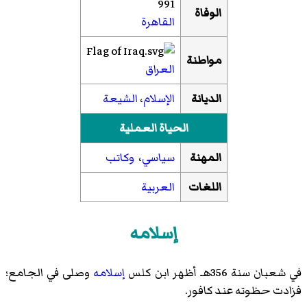
991
الوفاة
القاهرة
مواطنة
العراق
الديانة
الإسلام
،
الشيعة
الحياة العملية
المهنة
سياسي
،
وكاتب
اللغات
العربية
إسلامه
في شعبان سنة 356هـ أظهر ابن كلس
إسلامه
وصلى في الجامع؛
فزادت حظوته عند كافور.