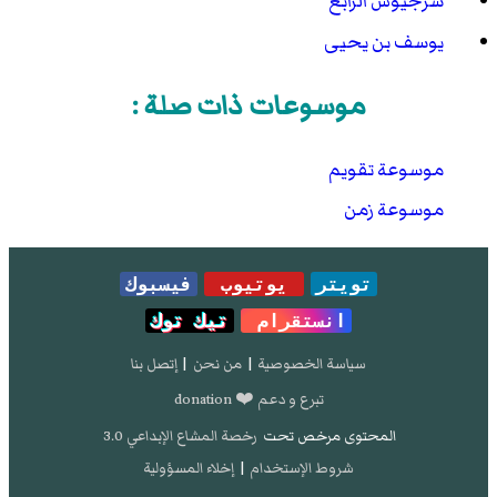
سرجيوس الرابع
يوسف بن يحيى
موسوعات ذات صلة :
موسوعة تقويم
موسوعة زمن
تويتر
يوتيوب
فيسبوك
انستقرام
تيك توك
سياسة الخصوصية
|
من نحن
|
إتصل بنا
تبرع و دعم ❤️ donation
المحتوى مرخص تحت
رخصة المشاع الإبداعي 3.0
شروط الإستخدام
|
إخلاء المسؤولية