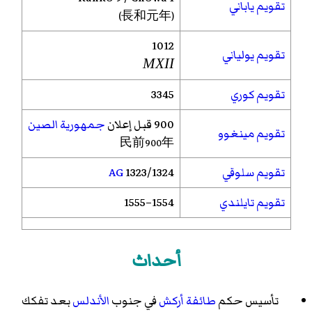
تقويم ياباني
(長和元年)
1012
تقويم يولياني
MXII
تقويم كوري
3345
900 قبل إعلان
جمهورية الصين
تقويم مينغوو
民前900年
تقويم سلوقي
1323/1324
AG
تقويم تايلندي
1554–1555
أحداث
تأسيس حكم
طائفة أركش
في جنوب
الأندلس
بعد تفكك