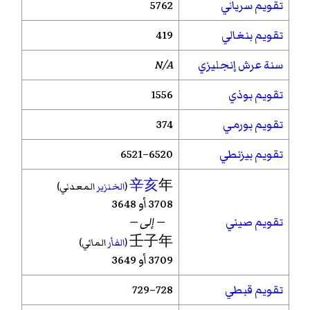
تقويم سرياني
5762
تقويم بنغالي
419
سنة عرش إنجليزي
N/A
تقويم بوذي
1556
تقويم بورمي
374
تقويم بيزنطي
6520–6521
辛亥
年
(
الخنزير
المعدني)
3708 أو 3648
تقويم صيني
— إلى —
壬子年
(
الفأر
المائي)
3709 أو 3649
تقويم قبطي
728–729