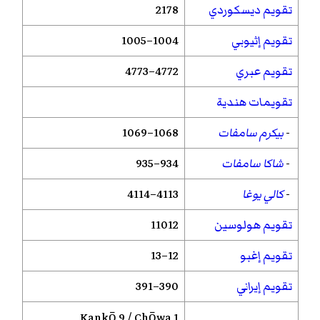
تقويم ديسكوردي
2178
تقويم إثيوبي
1004–1005
تقويم عبري
4772–4773
تقويمات هندية
-
بيكرم سامفات
1068–1069
-
شاكا سامفات
934–935
-
كالي يوغا
4113–4114
تقويم هولوسين
11012
تقويم إغبو
12–13
تقويم إيراني
390–391
Kankō
9 /
Chōwa
1