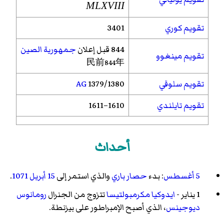
MLXVIII
تقويم كوري
3401
844 قبل إعلان
جمهورية الصين
تقويم مينغوو
民前844年
تقويم سلوقي
1379/1380
AG
تقويم تايلندي
1610–1611
أحداث
5 أغسطس
: بدء
حصار باري
والذي استمر إلى
15 أبريل
1071
.
1 يناير -
ايدوكيا مكرمبولتيسا
تتزوج من الجنرال
رومانوس
ديوجينس
، الذي أصبح الإمبراطور على بيزنطة.