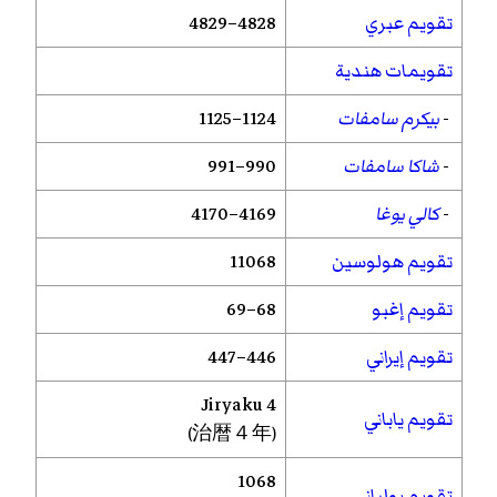
تقويم عبري
4828–4829
تقويمات هندية
-
بيكرم سامفات
1124–1125
-
شاكا سامفات
990–991
-
كالي يوغا
4169–4170
تقويم هولوسين
11068
تقويم إغبو
68–69
تقويم إيراني
446–447
Jiryaku
4
تقويم ياباني
(治暦４年)
1068
تقويم يولياني