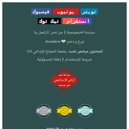
تويتر
يوتيوب
فيسبوك
انستقرام
تيك توك
سياسة الخصوصية
|
من نحن
|
إتصل بنا
تبرع و دعم ❤️ donation
المحتوى مرخص تحت
رخصة المشاع الإبداعي 3.0
شروط الإستخدام
|
إخلاء المسؤولية