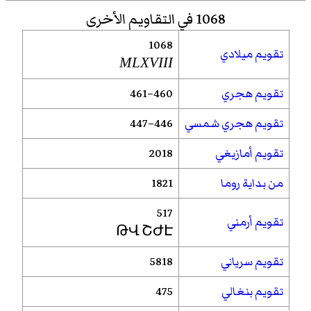
1068 في التقاويم الأخرى
1068
تقويم ميلادي
MLXVIII
تقويم هجري
460–461
تقويم هجري شمسي
446–447
تقويم أمازيغي
2018
من بداية روما
1821
517
تقويم أرمني
ԹՎ ՇԺԷ
تقويم سرياني
5818
تقويم بنغالي
475