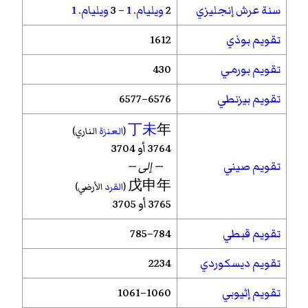
سنة عرش إنجليزي
2
ويليام. 1
– 3
ويليام. 1
تقويم بوذي
1612
تقويم بورمي
430
تقويم بيزنطي
6576–6577
丁未
年
(
العنزة
الناري)
3764 أو 3704
تقويم صيني
— إلى —
戊申年
(
القرد
الأرضي)
3765 أو 3705
تقويم قبطي
784–785
تقويم ديسكوردي
2234
تقويم إثيوبي
1060–1061