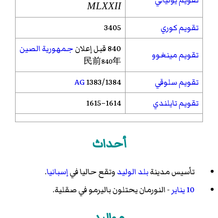
MLXXII
تقويم كوري
3405
840 قبل إعلان
جمهورية الصين
تقويم مينغوو
民前840年
تقويم سلوقي
1383/1384
AG
تقويم تايلندي
1614–1615
أحداث
تأسيس مدينة
بلد الوليد
وتقع حاليا في
إسبانيا
.
10 يناير
- النورمان يحتلون باليرمو في صقلية.
مواليد