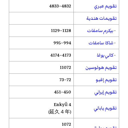
تقويم عبري
4832–4833
تقويمات هندية
-
بيكرم سامفات
1128–1129
-
شاكا سامفات
994–995
-
كالي يوغا
4173–4174
تقويم هولوسين
11072
تقويم إغبو
72–73
تقويم إيراني
450–451
Enkyū
4
تقويم ياباني
(延久４年)
1072
تقويم يولياني