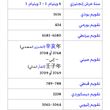
سنة عرش إنجليزي
6
ويليام. 1
– 7
ويليام. 1
تقويم بوذي
1616
تقويم بورمي
434
تقويم بيزنطي
6580–6581
辛亥
年
(
الخنزير
المعدني)
3768 أو 3708
تقويم صيني
— إلى —
壬子年
(
الفأر
المائي)
3769 أو 3709
تقويم قبطي
788–789
تقويم ديسكوردي
2238
تقويم إثيوبي
1064–1065