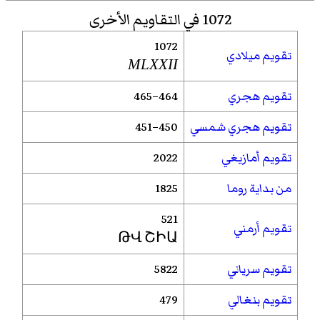
1072 في التقاويم الأخرى
1072
تقويم ميلادي
MLXXII
تقويم هجري
464–465
تقويم هجري شمسي
450–451
تقويم أمازيغي
2022
من بداية روما
1825
521
تقويم أرمني
ԹՎ ՇԻԱ
تقويم سرياني
5822
تقويم بنغالي
479