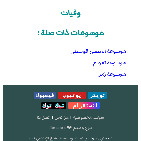
وفيات
موسوعات ذات صلة :
موسوعة العصور الوسطى
موسوعة تقويم
موسوعة زمن
تويتر
يوتيوب
فيسبوك
انستقرام
تيك توك
سياسة الخصوصية
|
من نحن
|
إتصل بنا
تبرع و دعم ❤️ donation
المحتوى مرخص تحت
رخصة المشاع الإبداعي 3.0