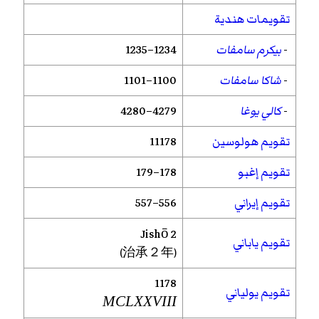
تقويمات هندية
-
بيكرم سامفات
1234–1235
-
شاكا سامفات
1100–1101
-
كالي يوغا
4279–4280
تقويم هولوسين
11178
تقويم إغبو
178–179
تقويم إيراني
556–557
Jishō
2
تقويم ياباني
(治承２年)
1178
تقويم يولياني
MCLXXVIII