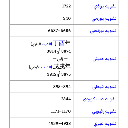
تقويم بوذي
1722
تقويم بورمي
540
تقويم بيزنطي
6686–6687
丁酉
年
(
الديك
الناري)
3874 أو 3814
تقويم صيني
— إلى —
戊戌年
(
الكلب
الأرضي)
3875 أو 3815
تقويم قبطي
894–895
تقويم ديسكوردي
2344
تقويم إثيوبي
1170–1171
تقويم عبري
4938–4939