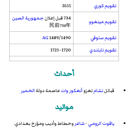
تقويم كوري
3511
734 قبل إعلان
جمهورية الصين
تقويم مينغوو
民前734年
تقويم سلوقي
1489/1490
AG
تقويم تايلندي
1720–1721
أحداث
قبائل
تشام
تغزو
أنغكور وات
عاصمة دولة
الخمير
مواليد
ياقوت الرومي
-
شاعر
وخطاط وأديب ومؤرخ بغدادي.