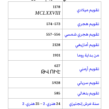
1178
تقويم ميلادي
MCLXXVIII
تقويم هجري
573–574
تقويم هجري شمسي
556–557
تقويم أمازيغي
2128
من بداية روما
1931
627
تقويم أرمني
ԹՎ ՈԻԷ
تقويم سرياني
5928
تقويم بنغالي
585
سنة عرش إنجليزي
24
هنري. 2
– 25
هنري. 2