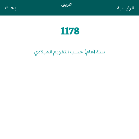
عريق
الرئيسية
بحث
1178
سنة (عام) حسب التقويم الميلادي