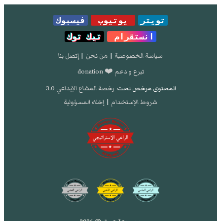
تويتر
يوتيوب
فيسبوك
انستقرام
تيك توك
سياسة الخصوصية
|
من نحن
|
إتصل بنا
تبرع و دعم ❤️ donation
المحتوى مرخص تحت
رخصة المشاع الإبداعي 3.0
شروط الإستخدام
|
إخلاء المسؤولية