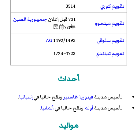
تقويم كوري
3514
731 قبل إعلان
جمهورية الصين
تقويم مينغوو
民前731年
تقويم سلوقي
1492/1493
AG
تقويم تايلندي
1723–1724
أحداث
تأسيس مدينة
فيتوريا-غاستيز
وتقع حاليا في
إسبانيا
.
تأسيس مدينة
أولم
وتقع حاليا في
ألمانيا
.
مواليد