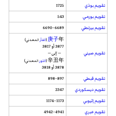
تقويم بوذي
1725
تقويم بورمي
543
تقويم بيزنطي
6689–6690
庚子
年
(
الفأر
المعدني)
3877 أو 3817
تقويم صيني
— إلى —
辛丑年
(
الثور
المعدني)
3878 أو 3818
تقويم قبطي
897–898
تقويم ديسكوردي
2347
تقويم إثيوبي
1173–1174
تقويم عبري
4941–4942