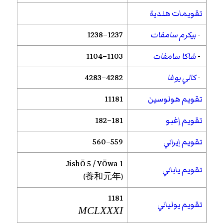
تقويمات هندية
-
بيكرم سامفات
1237–1238
-
شاكا سامفات
1103–1104
-
كالي يوغا
4282–4283
تقويم هولوسين
11181
تقويم إغبو
181–182
تقويم إيراني
559–560
Jishō
5 /
Yōwa
1
تقويم ياباني
(養和元年)
1181
تقويم يولياني
MCLXXXI