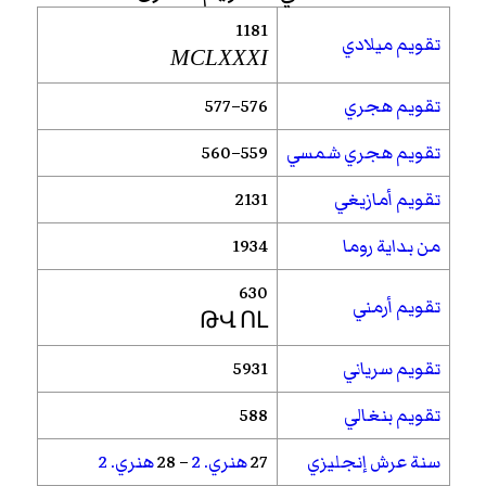
1181
تقويم ميلادي
MCLXXXI
تقويم هجري
576–577
تقويم هجري شمسي
559–560
تقويم أمازيغي
2131
من بداية روما
1934
630
تقويم أرمني
ԹՎ ՈԼ
تقويم سرياني
5931
تقويم بنغالي
588
سنة عرش إنجليزي
27
هنري. 2
– 28
هنري. 2