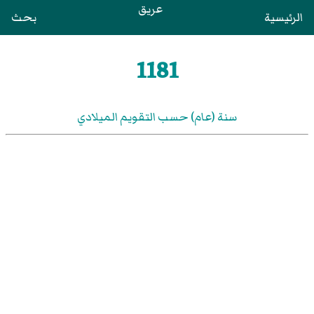
عريق
الرئيسية
بحث
1181
سنة (عام) حسب التقويم الميلادي