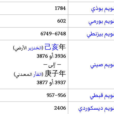
ويم بوذي
1784
ويم بورمي
602
ويم بيزنطي
6748–6749
己亥
年
(
الخنزير
الأرضي)
3936 أو 3876
ويم صيني
— إلى —
庚子年
(
الفأر
المعدني)
3937 أو 3877
ويم قبطي
956–957
ويم ديسكوردي
2406