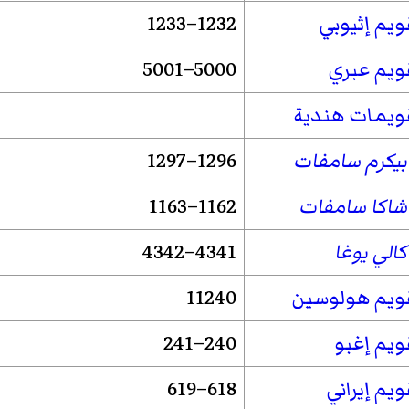
ويم إثيوبي
1232–1233
ويم عبري
5000–5001
ويمات هندية
بيكرم سامفات
1296–1297
شاكا سامفات
1162–1163
كالي يوغا
4341–4342
ويم هولوسين
11240
ويم إغبو
240–241
ويم إيراني
618–619