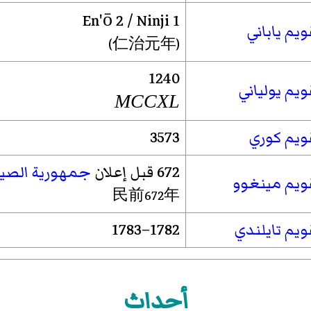
En'ō
2 /
Ninji
1
ويم ياباني
(仁治元年)
1240
ويم يولياني
MCCXL
ويم كوري
3573
672 قبل إعلان
جمهورية الصي
ويم مينغوو
民前672年
ويم تايلندي
1782–1783
أحداث