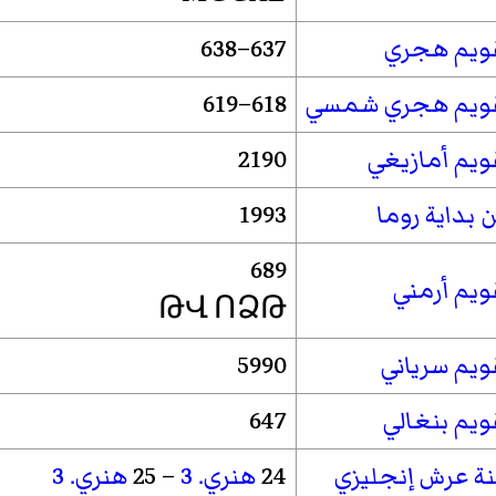
ويم هجري
637–638
ويم هجري شمسي
618–619
ويم أمازيغي
2190
 بداية روما
1993
689
ويم أرمني
ԹՎ ՈՁԹ
ويم سرياني
5990
ويم بنغالي
647
ة عرش إنجليزي
24
هنري. 3
– 25
هنري. 3