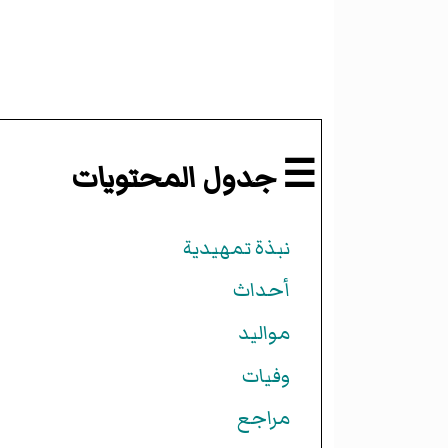
☰ جدول المحتويات
نبذة تمهيدية
أحداث
مواليد
وفيات
مراجع