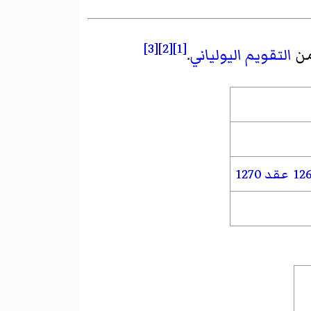
[3]
[2]
[1]
من
التقويم اليولياني
.
عقد 1270