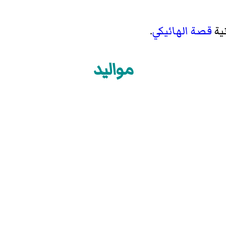
نية
قصة الهائيكي
.
مواليد