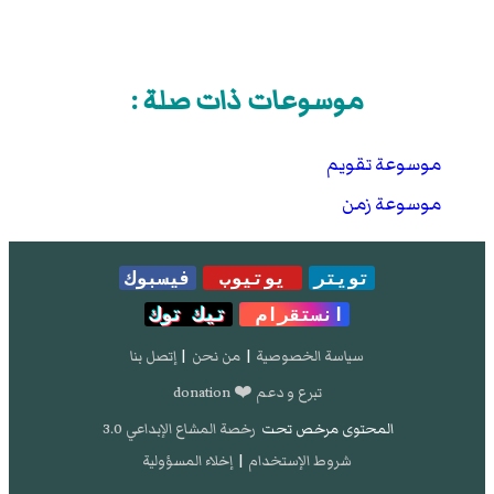
موسوعات ذات صلة :
موسوعة تقويم
موسوعة زمن
تويتر
يوتيوب
فيسبوك
انستقرام
تيك توك
سياسة الخصوصية
|
من نحن
|
إتصل بنا
تبرع و دعم ❤️ donation
المحتوى مرخص تحت
رخصة المشاع الإبداعي 3.0
شروط الإستخدام
|
إخلاء المسؤولية