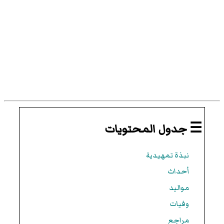
☰ جدول المحتويات
نبذة تمهيدية
أحداث
مواليد
وفيات
مراجع