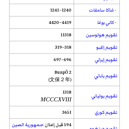
-
شاكا سامفات
1240–1241
-
كالي يوغا
4419–4420
تقويم هولوسين
11318
تقويم إغبو
318–319
تقويم إيراني
696–697
Bunpō
2
تقويم ياباني
(文保２年)
1318
تقويم يولياني
MCCCXVIII
تقويم كوري
3651
594 قبل إعلان
جمهورية الصين
تقويم مينغوو