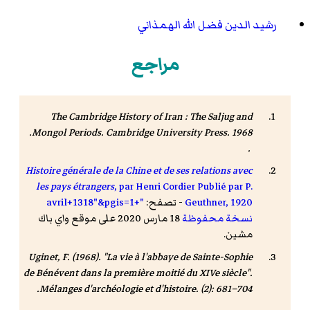
رشيد الدين فضل الله الهمذاني
مراجع
The Cambridge History of Iran : The Saljug and
. Cambridge University Press. 1968.
Mongol Periods
.
Histoire générale de la Chine et de ses relations avec
les pays étrangers
, par Henri Cordier Publié par P.
Geuthner, 1920
- تصفح:
"+avril+1318"&pgis=1
نسخة محفوظة
18 مارس 2020 على موقع واي باك
مشين.
Uginet, F. (1968). "La vie à l'abbaye de Sainte-Sophie
de Bénévent dans la première moitié du XIVe siècle".
Mélanges d'archéologie et d'histoire
. (2): 681–704.