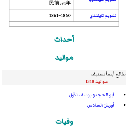
民前594年
تقويم تايلندي
1860–1861
أحداث
مواليد
طالع أيضاً تصنيف:
مواليد 1318
أبو الحجاج يوسف الأول
أوربان السادس
وفيات