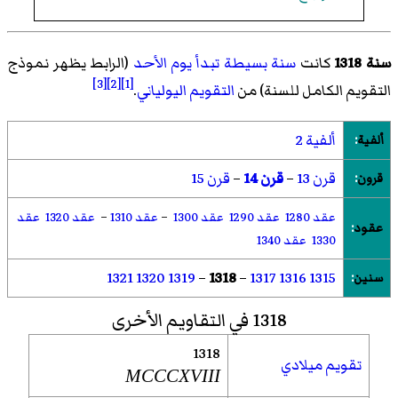
سنة 1318
كانت
سنة بسيطة تبدأ يوم الأحد
(الرابط يظهر نموذج
[3]
[2]
[1]
التقويم الكامل للسنة) من
التقويم اليولياني
.
ألفية 2
ألفية
:
قرن 13
–
قرن 14
–
قرن 15
قرون
:
عقد 1280
عقد 1290
عقد 1300
–
عقد 1310
–
عقد 1320
عقد
عقود
:
1330
عقد 1340
1321
1320
1319
–
1318
–
1317
1316
1315
سنين
:
1318 في التقاويم الأخرى
1318
تقويم ميلادي
MCCCXVIII