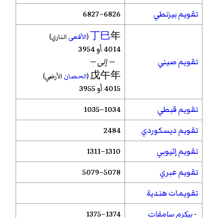
تقويم بيزنطي
6826–6827
丁巳
年
(
الأفعى
الناري)
4014 أو 3954
تقويم صيني
— إلى —
戊午年
(
الحصان
الأرضي)
4015 أو 3955
تقويم قبطي
1034–1035
تقويم ديسكوردي
2484
تقويم إثيوبي
1310–1311
تقويم عبري
5078–5079
تقويمات هندية
-
بيكرم سامفات
1374–1375