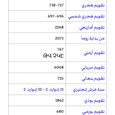
تقويم هجري
717–718
تقويم هجري شمسي
696–697
تقويم أمازيغي
2268
من بداية روما
2071
767
تقويم أرمني
ԹՎ ՉԿԷ
تقويم سرياني
6068
تقويم بنغالي
725
سنة عرش إنجليزي
11
إدوارد. 2
– 12
إدوارد. 2
تقويم بوذي
1862
تقويم بورمي
680