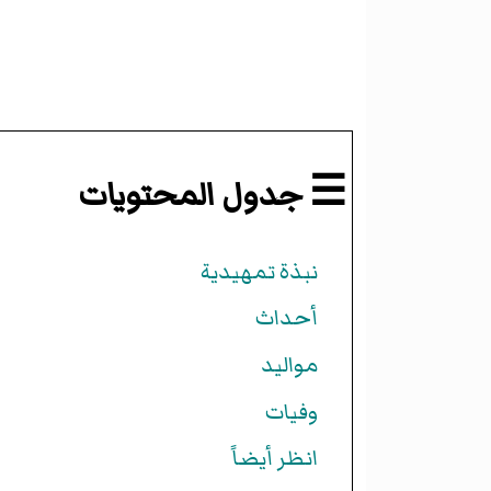
☰ جدول المحتويات
نبذة تمهيدية
أحداث
مواليد
وفيات
انظر أيضاً