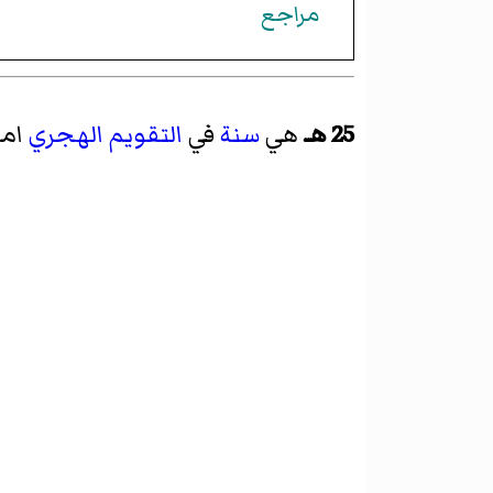
مراجع
25 هـ
هي
سنة
في
التقويم الهجري
امت