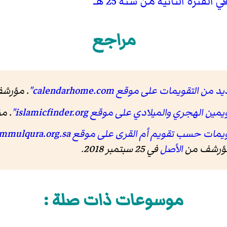
ترة الثانية من سنة 25 هـ
مراجع
قويمات على موقع calendarhome.com"
. مؤرش
جري والميلادي على موقع islamicfinder.org"
. م
ب تقويم أم القرى على موقع ummulqura.org.sa"
 مؤرشف من
الأصل
في 25 سبتمبر 2018.
موسوعات ذات صلة :